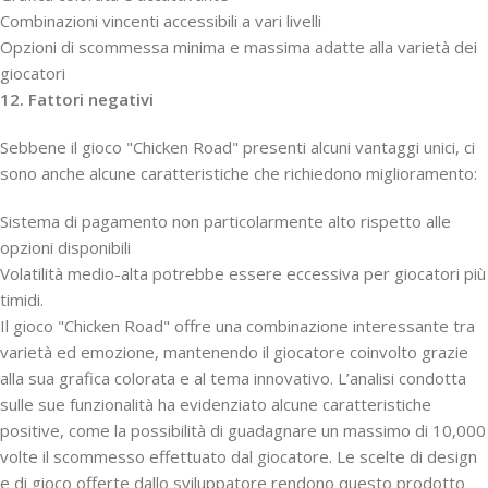
Combinazioni vincenti accessibili a vari livelli
Opzioni di scommessa minima e massima adatte alla varietà dei
giocatori
12. Fattori negativi
Sebbene il gioco "Chicken Road" presenti alcuni vantaggi unici, ci
sono anche alcune caratteristiche che richiedono miglioramento:
Sistema di pagamento non particolarmente alto rispetto alle
opzioni disponibili
Volatilità medio-alta potrebbe essere eccessiva per giocatori più
timidi.
Il gioco "Chicken Road" offre una combinazione interessante tra
varietà ed emozione, mantenendo il giocatore coinvolto grazie
alla sua grafica colorata e al tema innovativo. L’analisi condotta
sulle sue funzionalità ha evidenziato alcune caratteristiche
positive, come la possibilità di guadagnare un massimo di 10,000
volte il scommesso effettuato dal giocatore. Le scelte di design
e di gioco offerte dallo sviluppatore rendono questo prodotto