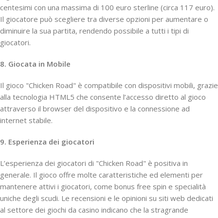
centesimi con una massima di 100 euro sterline (circa 117 euro).
Il giocatore può scegliere tra diverse opzioni per aumentare o
diminuire la sua partita, rendendo possibile a tutti i tipi di
giocatori.
8. Giocata in Mobile
Il gioco "Chicken Road" è compatibile con dispositivi mobili, grazie
alla tecnologia HTML5 che consente l’accesso diretto al gioco
attraverso il browser del dispositivo e la connessione ad
internet stabile.
9. Esperienza dei giocatori
L’esperienza dei giocatori di "Chicken Road" è positiva in
generale. Il gioco offre molte caratteristiche ed elementi per
mantenere attivi i giocatori, come bonus free spin e specialità
uniche degli scudi. Le recensioni e le opinioni su siti web dedicati
al settore dei giochi da casino indicano che la stragrande