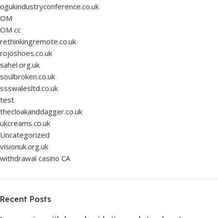
ogukindustryconference.co.uk
OM
OM cc
rethinkingremote.co.uk
rojoshoes.co.uk
sahel.org.uk
soulbroken.co.uk
ssswalesltd.co.uk
test
thecloakanddagger.co.uk
ukcreams.co.uk
Uncategorized
visionuk.org.uk
withdrawal casino CA
Recent Posts