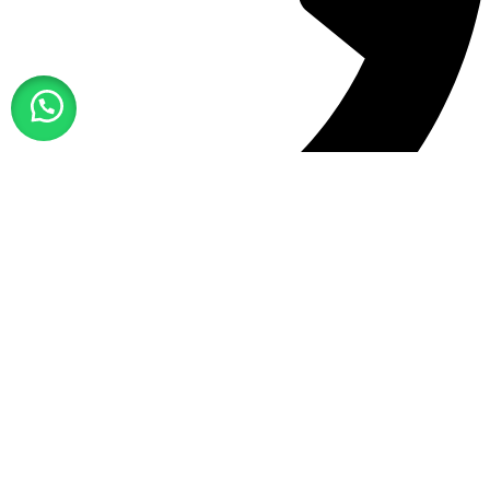
01716-122833
All Rights Reserved
Barcode Solution BD
Design c̅ ❤️ by
Reckonium