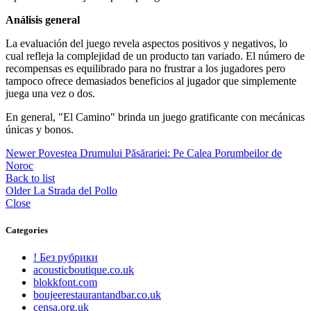
Análisis general
La evaluación del juego revela aspectos positivos y negativos, lo
cual refleja la complejidad de un producto tan variado. El número de
recompensas es equilibrado para no frustrar a los jugadores pero
tampoco ofrece demasiados beneficios al jugador que simplemente
juega una vez o dos.
En general, "El Camino" brinda un juego gratificante con mecánicas
únicas y bonos.
Newer
Povestea Drumului Păsărariei: Pe Calea Porumbeilor de
Noroc
Back to list
Older
La Strada del Pollo
Close
Categories
! Без рубрики
acousticboutique.co.uk
blokkfont.com
boujeerestaurantandbar.co.uk
censa.org.uk