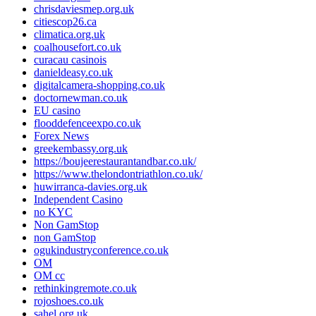
chrisdaviesmep.org.uk
citiescop26.ca
climatica.org.uk
coalhousefort.co.uk
curacau casinois
danieldeasy.co.uk
digitalcamera-shopping.co.uk
doctornewman.co.uk
EU casino
flooddefenceexpo.co.uk
Forex News
greekembassy.org.uk
https://boujeerestaurantandbar.co.uk/
https://www.thelondontriathlon.co.uk/
huwirranca-davies.org.uk
Independent Casino
no KYC
Non GamStop
non GamStop
ogukindustryconference.co.uk
OM
OM cc
rethinkingremote.co.uk
rojoshoes.co.uk
sahel.org.uk