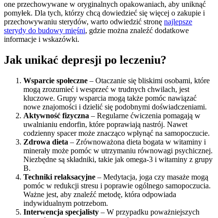
one przechowywane w oryginalnych opakowaniach, aby uniknąć
pomyłek. Dla tych, którzy chcą dowiedzieć się więcej o zakupie i
przechowywaniu sterydów, warto odwiedzić stronę
najlepsze
sterydy do budowy mięśni
, gdzie można znaleźć dodatkowe
informacje i wskazówki.
Jak unikać depresji po leczeniu?
Wsparcie społeczne
– Otaczanie się bliskimi osobami, które
mogą zrozumieć i wesprzeć w trudnych chwilach, jest
kluczowe. Grupy wsparcia mogą także pomóc nawiązać
nowe znajomości i dzielić się podobnymi doświadczeniami.
Aktywność fizyczna
– Regularne ćwiczenia pomagają w
uwalnianiu endorfin, które poprawiają nastrój. Nawet
codzienny spacer może znacząco wpłynąć na samopoczucie.
Zdrowa dieta
– Zrównoważona dieta bogata w witaminy i
minerały może pomóc w utrzymaniu równowagi psychicznej.
Niezbędne są składniki, takie jak omega-3 i witaminy z grupy
B.
Techniki relaksacyjne
– Medytacja, joga czy masaże mogą
pomóc w redukcji stresu i poprawie ogólnego samopoczucia.
Ważne jest, aby znaleźć metodę, która odpowiada
indywidualnym potrzebom.
Interwencja specjalisty
– W przypadku poważniejszych