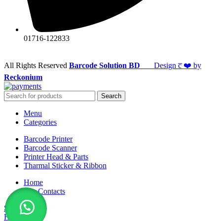
01716-122833
All Rights Reserved
Barcode Solution BD
Design c̅ ❤️ by
Reckonium
Search
Menu
Categories
Barcode Printer
Barcode Scanner
Printer Head & Parts
Tharmal Sticker & Ribbon
Home
Our Contacts
Sidebar
Home