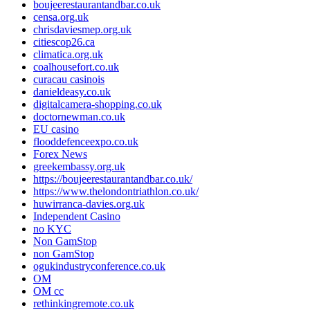
boujeerestaurantandbar.co.uk
censa.org.uk
chrisdaviesmep.org.uk
citiescop26.ca
climatica.org.uk
coalhousefort.co.uk
curacau casinois
danieldeasy.co.uk
digitalcamera-shopping.co.uk
doctornewman.co.uk
EU casino
flooddefenceexpo.co.uk
Forex News
greekembassy.org.uk
https://boujeerestaurantandbar.co.uk/
https://www.thelondontriathlon.co.uk/
huwirranca-davies.org.uk
Independent Casino
no KYC
Non GamStop
non GamStop
ogukindustryconference.co.uk
OM
OM cc
rethinkingremote.co.uk