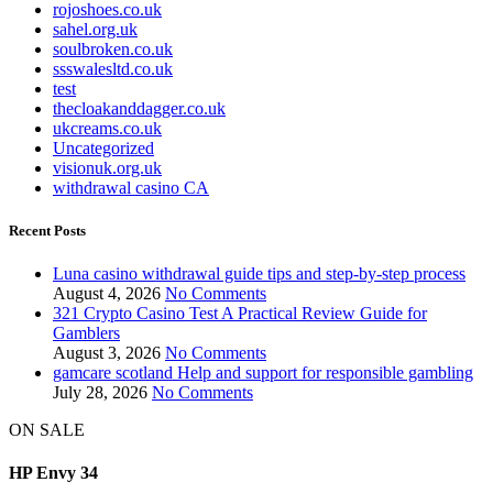
rojoshoes.co.uk
sahel.org.uk
soulbroken.co.uk
ssswalesltd.co.uk
test
thecloakanddagger.co.uk
ukcreams.co.uk
Uncategorized
visionuk.org.uk
withdrawal casino CA
Recent Posts
Luna casino withdrawal guide tips and step-by-step process
August 4, 2026
No Comments
321 Crypto Casino Test A Practical Review Guide for
Gamblers
August 3, 2026
No Comments
gamcare scotland Help and support for responsible gambling
July 28, 2026
No Comments
ON SALE
HP Envy 34