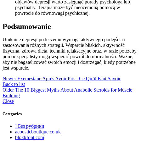
objawów depresji warto zasięgnąć porady psychologa lub
psychiatry. Terapia może być nieocenioną pomocą w
powrocie do równowagi psychicznej.
Podsumowanie
Unikanie depresji po leczeniu wymaga aktywnego podejścia i
zastosowania różnych strategii. Wsparcie bliskich, aktywność
fizyczna, zdrowa dieta, techniki relaksacyjne oraz, w razie potrzeby,
pomoc specjalisty mogą wspierać powrót do normalności. Ważne,
aby nie bagatelizować swoich emocji i dostrzegać, kiedy potrzebne
jest wsparcie.
Newer
Exemestane Après Avoir Pris : Ce Qu’il Faut Savoir
Back to list
Older
The 10 Biggest Myths About Anabolic Steroids for Muscle
Building
Close
Categories
! Без рубрики
acousticboutique.co.uk
blokkfont.com