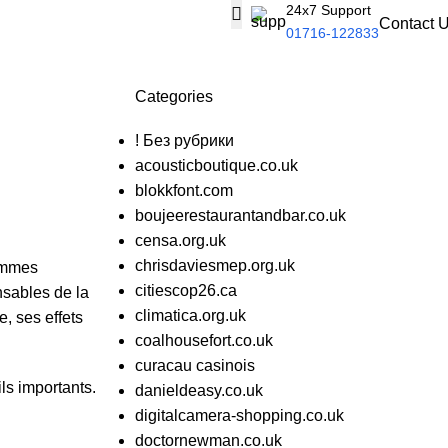
24x7 Support
Contact 
01716-122833
Categories
! Без рубрики
acousticboutique.co.uk
blokkfont.com
boujeerestaurantandbar.co.uk
censa.org.uk
chrisdaviesmep.org.uk
femmes
citiescop26.ca
nsables de la
climatica.org.uk
, ses effets
coalhousefort.co.uk
curacau casinois
ls importants.
danieldeasy.co.uk
digitalcamera-shopping.co.uk
doctornewman.co.uk