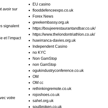
EU casino
t avoir sur
flooddefenceexpo.co.uk
Forex News
greekembassy.org.uk
es signalent
https://boujeerestaurantandbar.co.uk/
https://www.thelondontriathlon.co.uk/
e et l’impact
huwirranca-davies.org.uk
Independent Casino
no KYC
Non GamStop
non GamStop
ogukindustryconference.co.uk
OM
OM cc
rethinkingremote.co.uk
rojoshoes.co.uk
vec votre
sahel.org.uk
soulbroken.co.uk