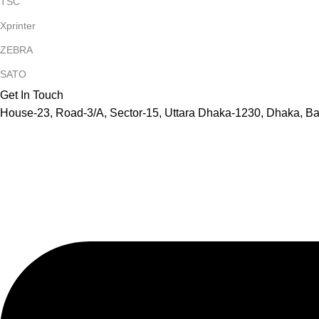
TSC
Xprinter
ZEBRA
SATO
Get In Touch
House-23, Road-3/A, Sector-15, Uttara Dhaka-1230, Dhaka, B