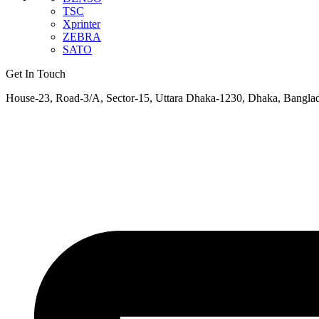
TSC
Xprinter
ZEBRA
SATO
Get In Touch
House-23, Road-3/A, Sector-15, Uttara Dhaka-1230, Dhaka, Bangla