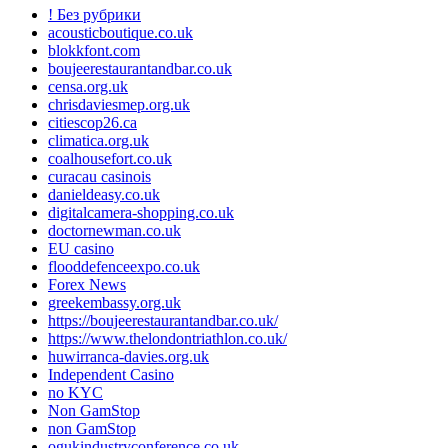
! Без рубрики
acousticboutique.co.uk
blokkfont.com
boujeerestaurantandbar.co.uk
censa.org.uk
chrisdaviesmep.org.uk
citiescop26.ca
climatica.org.uk
coalhousefort.co.uk
curacau casinois
danieldeasy.co.uk
digitalcamera-shopping.co.uk
doctornewman.co.uk
EU casino
flooddefenceexpo.co.uk
Forex News
greekembassy.org.uk
https://boujeerestaurantandbar.co.uk/
https://www.thelondontriathlon.co.uk/
huwirranca-davies.org.uk
Independent Casino
no KYC
Non GamStop
non GamStop
ogukindustryconference.co.uk