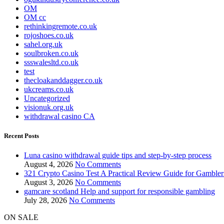
OM
OM cc
rethinkingremote.co.uk
rojoshoes.co.uk
sahel.org.uk
soulbroken.co.uk
ssswalesltd.co.uk
test
thecloakanddagger.co.uk
ukcreams.co.uk
Uncategorized
visionuk.org.uk
withdrawal casino CA
Recent Posts
Luna casino withdrawal guide tips and step-by-step process
August 4, 2026
No Comments
321 Crypto Casino Test A Practical Review Guide for Gambler
August 3, 2026
No Comments
gamcare scotland Help and support for responsible gambling
July 28, 2026
No Comments
ON SALE