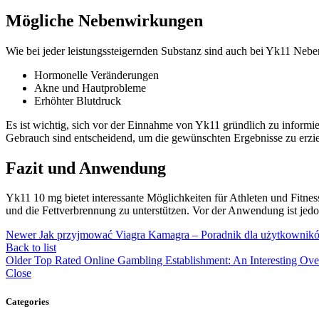
Mögliche Nebenwirkungen
Wie bei jeder leistungssteigernden Substanz sind auch bei Yk11 Ne
Hormonelle Veränderungen
Akne und Hautprobleme
Erhöhter Blutdruck
Es ist wichtig, sich vor der Einnahme von Yk11 gründlich zu informi
Gebrauch sind entscheidend, um die gewünschten Ergebnisse zu erz
Fazit und Anwendung
Yk11 10 mg bietet interessante Möglichkeiten für Athleten und Fitnes
und die Fettverbrennung zu unterstützen. Vor der Anwendung ist jed
Newer
Jak przyjmować Viagra Kamagra – Poradnik dla użytkownik
Back to list
Older
Top Rated Online Gambling Establishment: An Interesting Ove
Close
Categories