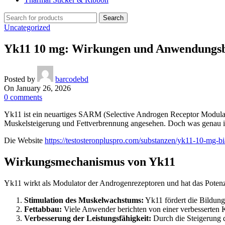
Search
Uncategorized
Yk11 10 mg: Wirkungen und Anwendungsb
Posted by
barcodebd
On January 26, 2026
0
comments
Yk11 ist ein neuartiges SARM (Selective Androgen Receptor Modulato
Muskelsteigerung und Fettverbrennung angesehen. Doch was genau i
Die Website
https://testosteronpluspro.com/substanzen/yk11-10-mg-b
Wirkungsmechanismus von Yk11
Yk11 wirkt als Modulator der Androgenrezeptoren und hat das Potenz
Stimulation des Muskelwachstums:
Yk11 fördert die Bildung
Fettabbau:
Viele Anwender berichten von einer verbesserten K
Verbesserung der Leistungsfähigkeit:
Durch die Steigerung d