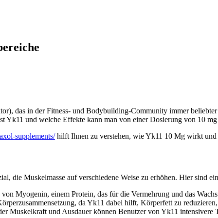
ereiche
r), das in der Fitness- und Bodybuilding-Community immer beliebter w
st Yk11 und welche Effekte kann man von einer Dosierung von 10 mg
iaxol-supplements/
hilft Ihnen zu verstehen, wie Yk11 10 Mg wirkt und o
ial, die Muskelmasse auf verschiedene Weise zu erhöhen. Hier sind e
 von Myogenin, einem Protein, das für die Vermehrung und das Wachst
örperzusammensetzung, da Yk11 dabei hilft, Körperfett zu reduzieren,
er Muskelkraft und Ausdauer können Benutzer von Yk11 intensivere Tr