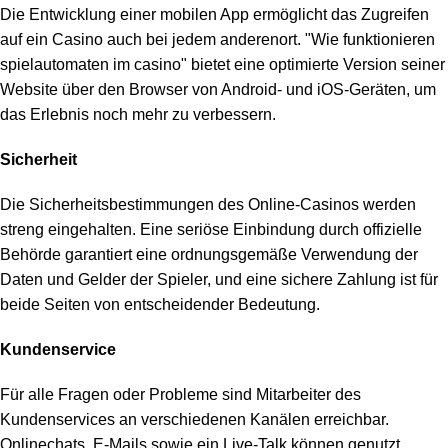
Die Entwicklung einer mobilen App ermöglicht das Zugreifen
auf ein Casino auch bei jedem anderenort. "Wie funktionieren
spielautomaten im casino" bietet eine optimierte Version seiner
Website über den Browser von Android- und iOS-Geräten, um
das Erlebnis noch mehr zu verbessern.
Sicherheit
Die Sicherheitsbestimmungen des Online-Casinos werden
streng eingehalten. Eine seriöse Einbindung durch offizielle
Behörde garantiert eine ordnungsgemäße Verwendung der
Daten und Gelder der Spieler, und eine sichere Zahlung ist für
beide Seiten von entscheidender Bedeutung.
Kundenservice
Für alle Fragen oder Probleme sind Mitarbeiter des
Kundenservices an verschiedenen Kanälen erreichbar.
Onlinechats, E-Mails sowie ein Live-Talk können genutzt