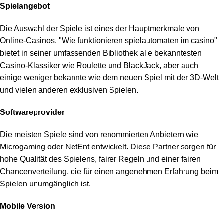
Spielangebot
Die Auswahl der Spiele ist eines der Hauptmerkmale von
Online-Casinos. "Wie funktionieren spielautomaten im casino"
bietet in seiner umfassenden Bibliothek alle bekanntesten
Casino-Klassiker wie Roulette und BlackJack, aber auch
einige weniger bekannte wie dem neuen Spiel mit der 3D-Welt
und vielen anderen exklusiven Spielen.
Softwareprovider
Die meisten Spiele sind von renommierten Anbietern wie
Microgaming oder NetEnt entwickelt. Diese Partner sorgen für
hohe Qualität des Spielens, fairer Regeln und einer fairen
Chancenverteilung, die für einen angenehmen Erfahrung beim
Spielen unumgänglich ist.
Mobile Version