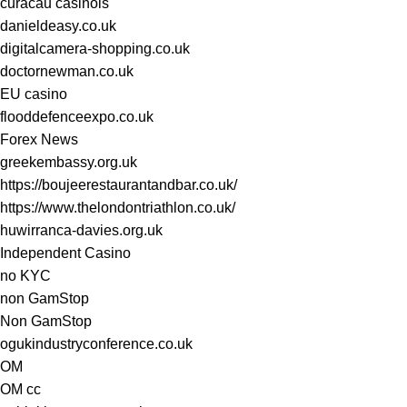
curacau casinois
danieldeasy.co.uk
digitalcamera-shopping.co.uk
doctornewman.co.uk
EU casino
flooddefenceexpo.co.uk
Forex News
greekembassy.org.uk
https://boujeerestaurantandbar.co.uk/
https://www.thelondontriathlon.co.uk/
huwirranca-davies.org.uk
Independent Casino
no KYC
non GamStop
Non GamStop
ogukindustryconference.co.uk
OM
OM cc