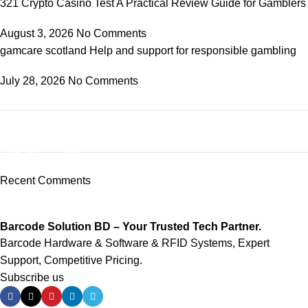
321 Crypto Casino Test A Practical Review Guide for Gamblers
August 3, 2026
No Comments
gamcare scotland Help and support for responsible gambling
July 28, 2026
No Comments
ON SALE
HP Envy 34
Recent Comments
To Shop
Barcode Solution BD – Your Trusted Tech Partner.
Barcode Hardware & Software & RFID Systems, Expert
Support, Competitive Pricing.
Subscribe us