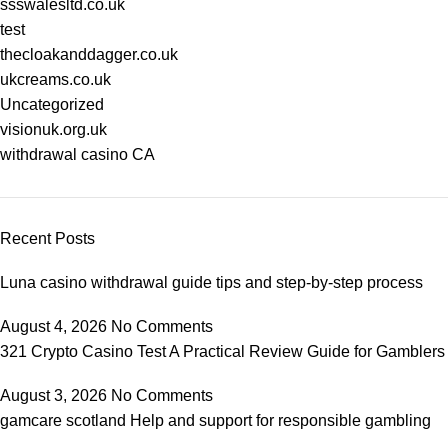
ssswalesltd.co.uk
test
thecloakanddagger.co.uk
ukcreams.co.uk
Uncategorized
visionuk.org.uk
withdrawal casino CA
Recent Posts
Luna casino withdrawal guide tips and step-by-step process
August 4, 2026
No Comments
321 Crypto Casino Test A Practical Review Guide for Gamblers
August 3, 2026
No Comments
gamcare scotland Help and support for responsible gambling