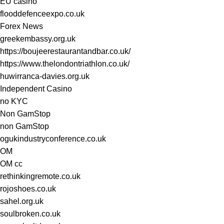
EU casino
flooddefenceexpo.co.uk
Forex News
greekembassy.org.uk
https://boujeerestaurantandbar.co.uk/
https://www.thelondontriathlon.co.uk/
huwirranca-davies.org.uk
Independent Casino
no KYC
Non GamStop
non GamStop
ogukindustryconference.co.uk
OM
OM cc
rethinkingremote.co.uk
rojoshoes.co.uk
sahel.org.uk
soulbroken.co.uk