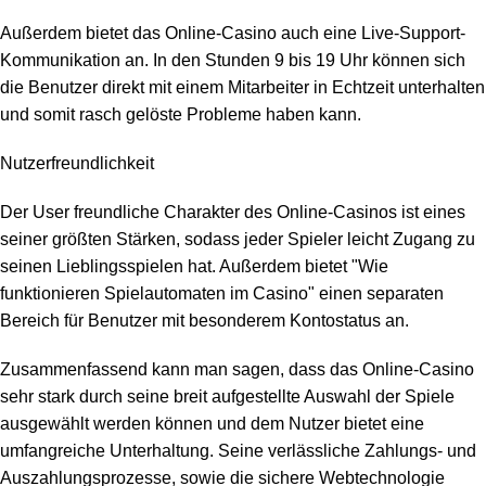
Außerdem bietet das Online-Casino auch eine Live-Support-
Kommunikation an. In den Stunden 9 bis 19 Uhr können sich
die Benutzer direkt mit einem Mitarbeiter in Echtzeit unterhalten
und somit rasch gelöste Probleme haben kann.
Nutzerfreundlichkeit
Der User freundliche Charakter des Online-Casinos ist eines
seiner größten Stärken, sodass jeder Spieler leicht Zugang zu
seinen Lieblingsspielen hat. Außerdem bietet "Wie
funktionieren Spielautomaten im Casino" einen separaten
Bereich für Benutzer mit besonderem Kontostatus an.
Zusammenfassend kann man sagen, dass das Online-Casino
sehr stark durch seine breit aufgestellte Auswahl der Spiele
ausgewählt werden können und dem Nutzer bietet eine
umfangreiche Unterhaltung. Seine verlässliche Zahlungs- und
Auszahlungsprozesse, sowie die sichere Webtechnologie