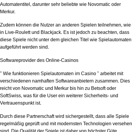
Automatentitel, darunter sehr beliebte wie Novomatic oder
Merkur.
Zudem können die Nutzer an anderen Spielen teilnehmen, wie
in Live-Roulett und Blackjack. Es ist jedoch zu beachten, dass
diese Spiele nicht unter dem gleichen Titel wie Spielautomaten
aufgeführt werden sind.
Softwareprovider des Online-Casinos
" Wie funktionieren Spielautomaten im Casino " arbeitet mit
verschiedenen namhaften Softwareanbietern zusammen. Dies
reicht von Novomatic und Merkur bis hin zu Betsoft oder
SoftSwiss, was für die User ein weiterer Sicherheits- und
Vertrauenspunkt ist.
Durch diese Partnerschaft wird sichergestellt, dass alle Spiele
regelmäßig geprüft und mit modernsten Technologien versehen
sind. Die Qualität der Spiele ist daher von höchster Güte.