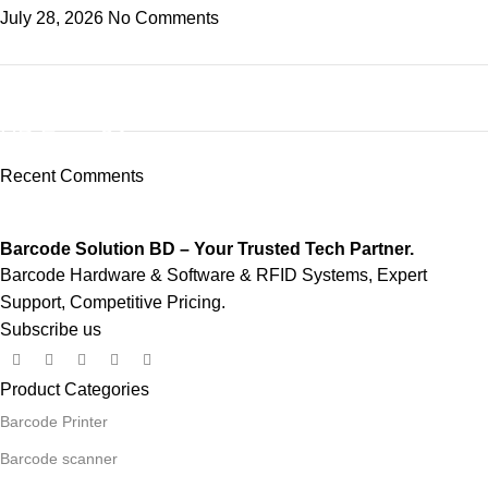
July 28, 2026
No Comments
ON SALE
HP Envy 34
Recent Comments
To Shop
Barcode Solution BD – Your Trusted Tech Partner.
Barcode Hardware & Software & RFID Systems, Expert
Support, Competitive Pricing.
Subscribe us
Product Categories
Barcode Printer
Barcode scanner