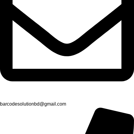
barcodesolutionbd@gmail.com