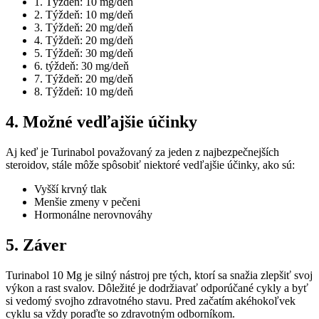
1. Týždeň: 10 mg/deň
2. Týždeň: 10 mg/deň
3. Týždeň: 20 mg/deň
4. Týždeň: 20 mg/deň
5. Týždeň: 30 mg/deň
6. týždeň: 30 mg/deň
7. Týždeň: 20 mg/deň
8. Týždeň: 10 mg/deň
4. Možné vedľajšie účinky
Aj keď je Turinabol považovaný za jeden z najbezpečnejších
steroidov, stále môže spôsobiť niektoré vedľajšie účinky, ako sú:
Vyšší krvný tlak
Menšie zmeny v pečeni
Hormonálne nerovnováhy
5. Záver
Turinabol 10 Mg je silný nástroj pre tých, ktorí sa snažia zlepšiť svoj
výkon a rast svalov. Dôležité je dodržiavať odporúčané cykly a byť
si vedomý svojho zdravotného stavu. Pred začatím akéhokoľvek
cyklu sa vždy poraďte so zdravotným odborníkom.