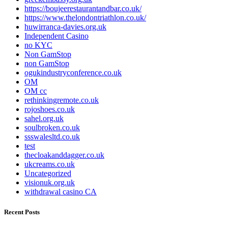
https://boujeerestaurantandbar.co.uk/
https://www.thelondontriathlon.co.uk/
huwirranca-davies.org.uk
Independent Casino
no KYC
Non GamStop
non GamStop
ogukindustryconference.co.uk
OM
OM cc
rethinkingremote.co.uk
rojoshoes.co.uk
sahel.org.uk
soulbroken.co.uk
ssswalesltd.co.uk
test
thecloakanddagger.co.uk
ukcreams.co.uk
Uncategorized
visionuk.org.uk
withdrawal casino CA
Recent Posts