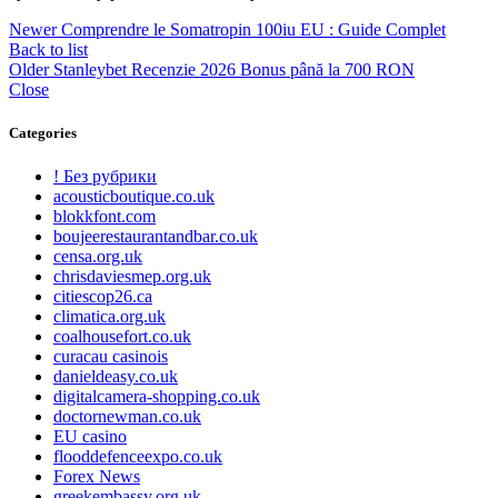
Newer
Comprendre le Somatropin 100iu EU : Guide Complet
Back to list
Older
Stanleybet Recenzie 2026 Bonus până la 700 RON
Close
Categories
! Без рубрики
acousticboutique.co.uk
blokkfont.com
boujeerestaurantandbar.co.uk
censa.org.uk
chrisdaviesmep.org.uk
citiescop26.ca
climatica.org.uk
coalhousefort.co.uk
curacau casinois
danieldeasy.co.uk
digitalcamera-shopping.co.uk
doctornewman.co.uk
EU casino
flooddefenceexpo.co.uk
Forex News
greekembassy.org.uk