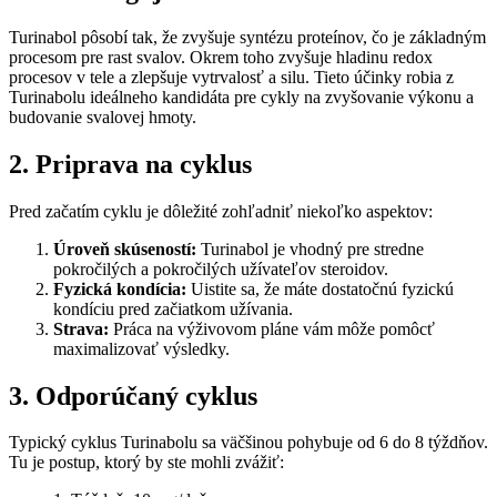
Turinabol pôsobí tak, že zvyšuje syntézu proteínov, čo je základným
procesom pre rast svalov. Okrem toho zvyšuje hladinu redox
procesov v tele a zlepšuje vytrvalosť a silu. Tieto účinky robia z
Turinabolu ideálneho kandidáta pre cykly na zvyšovanie výkonu a
budovanie svalovej hmoty.
2. Priprava na cyklus
Pred začatím cyklu je dôležité zohľadniť niekoľko aspektov:
Úroveň skúseností:
Turinabol je vhodný pre stredne
pokročilých a pokročilých užívateľov steroidov.
Fyzická kondícia:
Uistite sa, že máte dostatočnú fyzickú
kondíciu pred začiatkom užívania.
Strava:
Práca na výživovom pláne vám môže pomôcť
maximalizovať výsledky.
3. Odporúčaný cyklus
Typický cyklus Turinabolu sa väčšinou pohybuje od 6 do 8 týždňov.
Tu je postup, ktorý by ste mohli zvážiť: