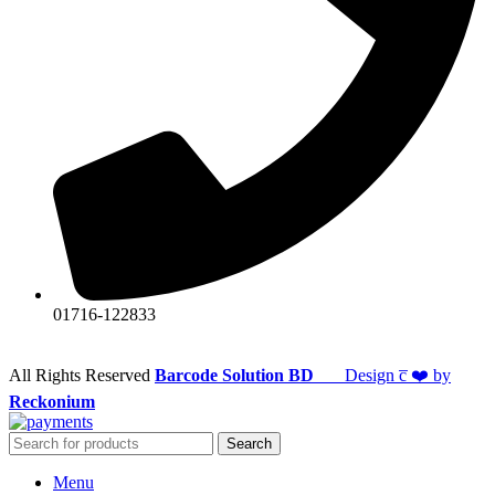
01716-122833
All Rights Reserved
Barcode Solution BD
Design c̅ ❤️ by
Reckonium
Search
Menu