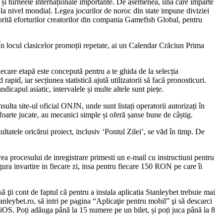
e și turneele internaționale importante. De asemenea, una care împarte
ă la nivel mondial. Legea jocurilor de noroc din state impune diviziei
orită eforturilor creatorilor din compania Gamefish Global, pentru
. În locul clasicelor promoții repetate, ai un Calendar Crăciun Prima
iecare etapă este concepută pentru a te ghida de la selecția
pid, iar secțiunea statistică ajută utilizatorii să facă pronosticuri.
icapul asiatic, intervalele și multe altele sunt piețe.
ulta site-ul oficial ONJN, unde sunt listați operatorii autorizați în
oarte jucate, au mecanici simple și oferă șanse bune de câștig.
tatele oricărui proiect, inclusiv ‘Pontul Zilei’, se văd în timp. De
area procesului de inregistrare primesti un e-mail cu instructiuni pentru
gura invartire in fiecare zi, insa pentru fiecare 150 RON pe care îi
ă ţii cont de faptul că pentru a instala aplicatia Stanleybet trebuie mai
tanleybet.ro, să intri pe pagina “Aplicaţie pentru mobil” şi să descarci
 iOS. Poți adăuga până la 15 numere pe un bilet, și poți juca până la 8