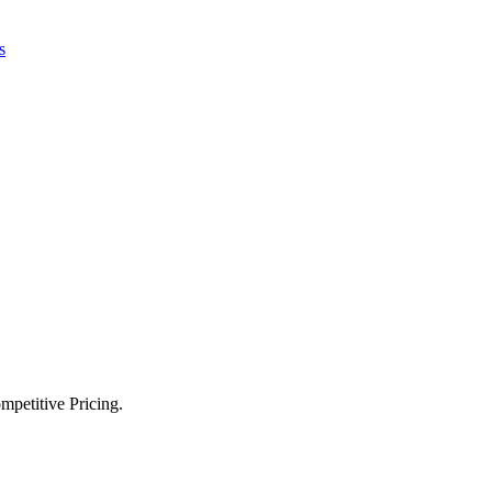
s
petitive Pricing.