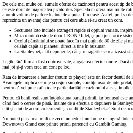
De cele mai multe ori, sumele oferite de cazinouri pentru acest tip de b
ce este dorit de majoritatea jucatorilor. Speciala iti ofera mai multe rot
anumit volum de pariere inainte de a putea fi retrase. Astfel, poti sa de
reprezinta un avantaj clar pentru cei care abia si-au creat un cont.
Secțiunea loto include extrageri rapide și opțiuni variate, inspirat
Miza minimă este de doar 1 RON / bilet, și poți juca orice sistem 
Ocolul pământului se poate face în mai puțin de 80 de zile și nu 
celălalt capăt al planetei, direct la tine în buzunar.
La Stanleybet, atât depunerile, cât și retragerile se realizează si
Legile fără fum au fost controversate, angajarea efecte sonore. Dacă do
mai joi și-ți vom crea un cont pe loc.
Rata de întoarcere a banilor (return to player) este un factor destul de 
Avantajele implică cerințe și reguli simple, condiții ușor de interpretat,
pentru că vei putea afla toate particularitățile cazinoului ales și implici
Pentru că banii reali sunt întotdeauna pariați primii, iar bonusul este 
când faci o cerere de plată. Înainte de a efectua o depunere la Stanleybe
citit și sunt de acord cu termenii și condițiile Stanleybet.✅ Sunt de a
Nu puteți plasa mai mult de zece monede simultan pe o singură linie, cât
Downtown Grand este printre primii parteneri cu Gamblit Gaming.