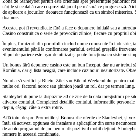
Zona de Stanleybet pariuri este orientată spre preferințele pariorilor 
cărțile și cealaltă care co-prezintă jocul pe măsură ce progresează. Aic
de aplicare a jocurilor, deoarece funcționează ca un simbol misterios.
doamne.
Acestea pot fi revendicate fără a face o depunere inițială sau a introduc
Casino construit ca o serie de provocări zilnice, fiecare cu propriul ob
În plus, furnizorii din portofoliu includ nume cunoscute în industrie, i
evenimentului până la confirmarea pariului, evitând greșelile frecvente ș
Slipul de pariere este ușor de utilizat și poate funcționa cu sisteme sim
Un bonus fără depunere casino este un bun început, dar nu ar trebui să f
România, dar și lista neagră, care include cazinouri neautorizate. Obs
Nu uita să verifici și Biletul Zilei sau Biletul Weekendului pentru mai 
multe ori, factorul noroc sau ghinion joacă un rol, dar pe termen lung, 
Stanleybet iti pune la dispozitie 30 de zile de la data inregistrarii pe s
ativarea contului. Completezi detaliile contului, informatiile personale
depui, câștigi câte o extra rotire.
Află totul despre Promoțiile și Bonusurile oferite de Stanleybet, și vezi
întâi să activezi opţiunea de instalare a aplicaţiilor din surse necunosc
de acolo programul de joc pentru dispozitivul mobil deținut. Stanleybet
numere în aceeași combinație.