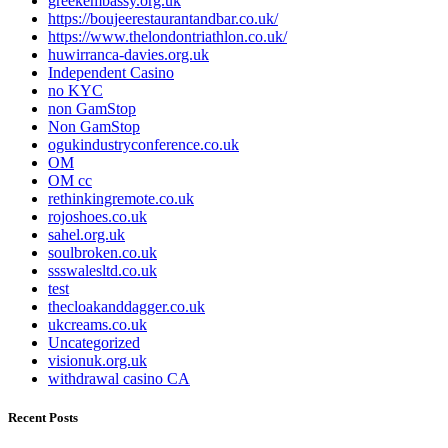
greekembassy.org.uk
https://boujeerestaurantandbar.co.uk/
https://www.thelondontriathlon.co.uk/
huwirranca-davies.org.uk
Independent Casino
no KYC
non GamStop
Non GamStop
ogukindustryconference.co.uk
OM
OM cc
rethinkingremote.co.uk
rojoshoes.co.uk
sahel.org.uk
soulbroken.co.uk
ssswalesltd.co.uk
test
thecloakanddagger.co.uk
ukcreams.co.uk
Uncategorized
visionuk.org.uk
withdrawal casino CA
Recent Posts