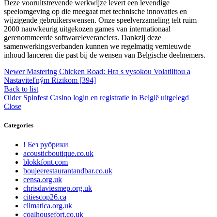
Deze vooruitstrevende werkwijze levert een levendige
speelomgeving op die meegaat met technische innovaties en
wijzigende gebruikerswensen. Onze speelverzameling telt ruim
2000 nauwkeurig uitgekozen games van internationaal
gerenommeerde softwareleveranciers. Dankzij deze
samenwerkingsverbanden kunnen we regelmatig vernieuwde
inhoud lanceren die past bij de wensen van Belgische deelnemers.
Newer
Mastering Chicken Road: Hra s vysokou Volatilitou a
Nastaviteľným Rizikom [394]
Back to list
Older
Spinfest Casino login en registratie in België uitgelegd
Close
Categories
! Без рубрики
acousticboutique.co.uk
blokkfont.com
boujeerestaurantandbar.co.uk
censa.org.uk
chrisdaviesmep.org.uk
citiescop26.ca
climatica.org.uk
coalhousefort.co.uk