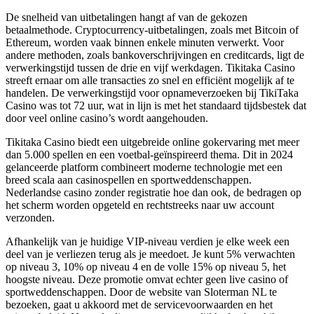
De snelheid van uitbetalingen hangt af van de gekozen
betaalmethode. Cryptocurrency-uitbetalingen, zoals met Bitcoin of
Ethereum, worden vaak binnen enkele minuten verwerkt. Voor
andere methoden, zoals bankoverschrijvingen en creditcards, ligt de
verwerkingstijd tussen de drie en vijf werkdagen. Tikitaka Casino
streeft ernaar om alle transacties zo snel en efficiënt mogelijk af te
handelen. De verwerkingstijd voor opnameverzoeken bij TikiTaka
Casino was tot 72 uur, wat in lijn is met het standaard tijdsbestek dat
door veel online casino’s wordt aangehouden.
Tikitaka Casino biedt een uitgebreide online gokervaring met meer
dan 5.000 spellen en een voetbal-geïnspireerd thema. Dit in 2024
gelanceerde platform combineert moderne technologie met een
breed scala aan casinospellen en sportweddenschappen.
Nederlandse casino zonder registratie hoe dan ook, de bedragen op
het scherm worden opgeteld en rechtstreeks naar uw account
verzonden.
Afhankelijk van je huidige VIP-niveau verdien je elke week een
deel van je verliezen terug als je meedoet. Je kunt 5% verwachten
op niveau 3, 10% op niveau 4 en de volle 15% op niveau 5, het
hoogste niveau. Deze promotie omvat echter geen live casino of
sportweddenschappen. Door de website van Sloterman NL te
bezoeken, gaat u akkoord met de servicevoorwaarden en het