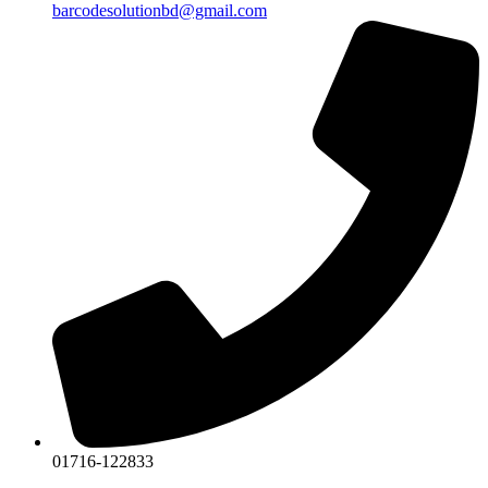
barcodesolutionbd@gmail.com
01716-122833