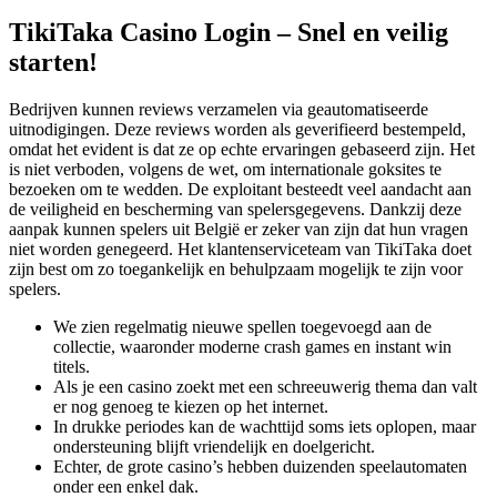
TikiTaka Casino Login – Snel en veilig
starten!
Bedrijven kunnen reviews verzamelen via geautomatiseerde
uitnodigingen. Deze reviews worden als geverifieerd bestempeld,
omdat het evident is dat ze op echte ervaringen gebaseerd zijn. Het
is niet verboden, volgens de wet, om internationale goksites te
bezoeken om te wedden. De exploitant besteedt veel aandacht aan
de veiligheid en bescherming van spelersgegevens. Dankzij deze
aanpak kunnen spelers uit België er zeker van zijn dat hun vragen
niet worden genegeerd. Het klantenserviceteam van TikiTaka doet
zijn best om zo toegankelijk en behulpzaam mogelijk te zijn voor
spelers.
We zien regelmatig nieuwe spellen toegevoegd aan de
collectie, waaronder moderne crash games en instant win
titels.
Als je een casino zoekt met een schreeuwerig thema dan valt
er nog genoeg te kiezen op het internet.
In drukke periodes kan de wachttijd soms iets oplopen, maar
ondersteuning blijft vriendelijk en doelgericht.
Echter, de grote casino’s hebben duizenden speelautomaten
onder een enkel dak.