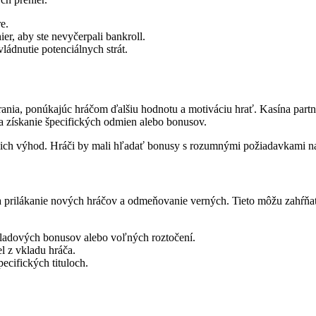
e.
r, aby ste nevyčerpali bankroll.
ládnutie potenciálnych strát.
ania, ponúkajúc hráčom ďalšiu hodnotu a motiváciu hrať. Kasína part
 získanie špecifických odmien alebo bonusov.
ch výhod. Hráči by mali hľadať bonusy s rozumnými požiadavkami na s
rilákanie nových hráčov a odmeňovanie verných. Tieto môžu zahŕňať uv
ladových bonusov alebo voľných roztočení.
l z vkladu hráča.
ecifických tituloch.