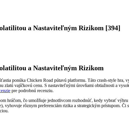
latilitou a Nastaviteľným Rizikom [394]
latilitou a Nastaviteľným Rizikom
 šťastia ponúka Chicken Road pútavú platformu. Táto crash-style hra,
vnu zlatú vajíčkovú cenu. S nastaviteľnými úrovňami obtiažnosti a vy
cenzie
pre podrobnú recenziu.
mpom hráčom, čo umožňuje jednotlivcom rozhodnúť, kedy vybrať výhru a
, vyhovuje rôznym preferenciám rizika a strategickým prístupom. Či ste
ciou.