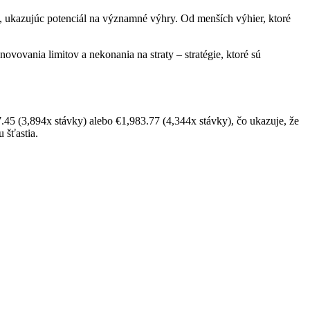
u, ukazujúc potenciál na významné výhry. Od menších výhier, ktoré
ovovania limitov a nekonania na straty – stratégie, ktoré sú
45 (3,894x stávky) alebo €1,983.77 (4,344x stávky), čo ukazuje, že
 šťastia.