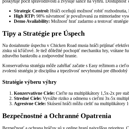
poskytuje pocit spravodlivosti a zvyšuje šance na výhru. Dostupnosť d
Strategic Control:
Hráči oceňujú možnosť robiť rozhodnutia, 
High RTP:
98% návratnosť je považovaná za mimoriadne vysok
Demo Availability:
Možnosť hrať zadarmo a testovať stratégie 
Tipy a Stratégie pre Úspech
Na dosiahnutie úspechu v Chicken Road musia hráči prijímať efektívne 
zisku sú kľúčové. Je tiež dôležité pochopiť mechaniku hry, vrátane f
zdravého bankrollu a zodpovedné hranie.
Konservatívna stratégia môže zahŕňať začatie s Easy režimom a cieľom
zvolenú stratégiu je disciplína a trpezlivosť nevyhnutná pre dlhodob
Stratégie výberu výhry
Konzervatívne Ciele:
Cieľte na multiplikátory 1,5x-2x pre sta
Stredné Ciele:
Vyvážte riziko a odmenu s cieľmi 3x-5x multipl
Agresívne Ciele:
Skúsení hráči môžu cieliť na multiplikátory 
Bezpečnostné a Ochranné Opatrenia
Bezpečnosť a ochrana hráčov sú v online hraní najvyššou prioritou.