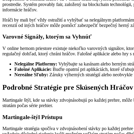
prostredie. Systém provably fair, založený na blockchain technológi
informácie hráčov.
Hráči by mali byť vždy ostražití a vyhýbať sa nelegálnym platformá
recenzií od iných hráčov môže pomôcť zabezpečiť bezpečný herný zá
Varovné Signály, ktorým sa Vyhnúť
V online hernom priestore existuje niekoľko varovných signálov, kto
regulačný dohľad, ktorý chráni hráčov. Falošné aplikácie alebo hry
Nelegálne Platformy:
Vyhýbajte sa kasínam alebo herným str
Falošné Aplikácie:
Buďte opatrní pri aplikáciách, ktoré sľubuj
Nereálne Sľuby:
Záruky výherných stratégií alebo neobvykle
Podrobné Stratégie pre Skúsených Hráčov
Martingale štýl, kde sa stávky zdvojnásobujú po každej prehre, môže b
stratám počas série prehier.
Martingale-štýl Prístupu
Martingale stratégia spočíva v zdvojnásobení stávky po každej prehre
vyžaduje dôsledné riadenie kvôli možným veľkým stratám počas dlhý