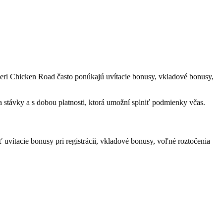
neri Chicken Road často ponúkajú uvítacie bonusy, vkladové bonusy,
távky a s dobou platnosti, ktorá umožní splniť podmienky včas.
ítacie bonusy pri registrácii, vkladové bonusy, voľné roztočenia