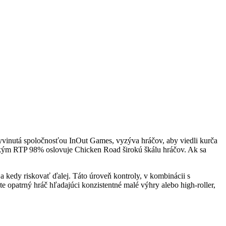
 vyvinutá spoločnosťou InOut Games, vyzýva hráčov, aby viedli kurča
sokým RTP 98% oslovuje Chicken Road širokú škálu hráčov. Ak sa
 kedy riskovať ďalej. Táto úroveň kontroly, v kombinácii s
 opatrný hráč hľadajúci konzistentné malé výhry alebo high-roller,