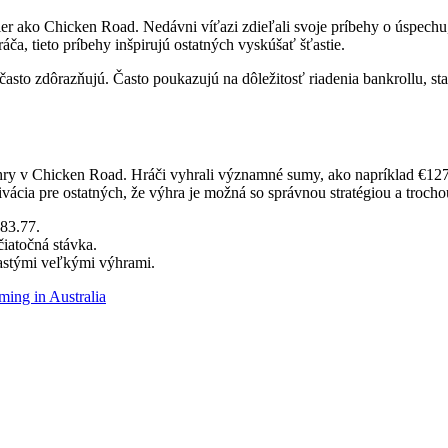
ier ako Chicken Road. Nedávni víťazi zdieľali svoje príbehy o úspech
ča, tieto príbehy inšpirujú ostatných vyskúšať šťastie.
sto zdôrazňujú. Často poukazujú na dôležitosť riadenia bankrollu, stan
ry v Chicken Road. Hráči vyhrali významné sumy, ako napríklad €127.
vácia pre ostatných, že výhra je možná so správnou stratégiou a trochou
83.77.
čiatočná stávka.
astými veľkými výhrami.
ing in Australia