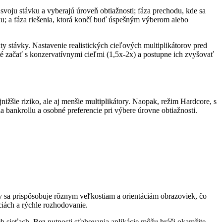
svoju stávku a vyberajú úroveň obtiažnosti; fáza prechodu, kde sa
u; a fáza riešenia, ktorá končí buď úspešným výberom alebo
y stávky. Nastavenie realistických cieľových multiplikátorov pred
žité začať s konzervatívnymi cieľmi (1,5x-2x) a postupne ich zvyšovať
šie riziko, ale aj menšie multiplikátory. Naopak, režim Hardcore, s
nia bankrollu a osobné preferencie pri výbere úrovne obtiažnosti.
y sa prispôsobuje rôznym veľkostiam a orientáciám obrazoviek, čo
ciách a rýchle rozhodovanie.
ch sieťach. Bez nutnosti sťahovania aplikácie môžu hráči okamžite