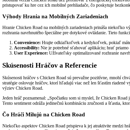
pristupovať ku hre cez ich mobilné prehliadače, čo poskytuje bezkon
Výhody Hrania na Mobilných Zariadeniach
Hranie Chicken Road na mobilných zariadeniach prináša niekoľko výh
rozhrania navrhnutého špeciálne pre dotykové ovládanie. Tieto funkci
Convenience:
Hrajte odkiaľkoľvek a kedykoľvek, pokiaľ máte s
Accessibility:
Nie je potrebné sťahovať aplikáciu; hrať priamo 
User Experience:
Užívateľsky optimalizované rozhranie navrh
Skúsenosti Hráčov a Referencie
Skúsenosti hráčov s Chicken Road sú prevažne pozitívne, mnohí chvál
stratégie oslovuje hráčov, ktorí hľadajú viac než len šťastím riade
výziev Chicken Road.
Jeden hráč poznamenal: „Spočiatku som si myslel, že Chicken Road je l
Tento sentiment odráža jedinečnú kombináciu zručnosti a šťastia, ktor
Čo Hráči Milujú na Chicken Road
Niekoľko aspektov Chicken Road prispieva k jej atraktivite medzi h