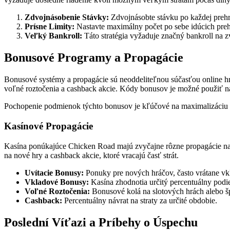
Zdvojnásobenie Stávky:
Zdvojnásobte stávku po každej prehr
Prísne Limity:
Nastavte maximálny počet po sebe idúcich prehie
Veľký Bankroll:
Táto stratégia vyžaduje značný bankroll na zv
Bonusové Programy a Propagácie
Bonusové systémy a propagácie sú neoddeliteľnou súčasťou online hr
voľné roztočenia a cashback akcie. Kódy bonusov je možné použiť na
Pochopenie podmienok týchto bonusov je kľúčové na maximalizáciu i
Kasínové Propagácie
Kasína ponúkajúce Chicken Road majú zvyčajne rôzne propagácie na p
na nové hry a cashback akcie, ktoré vracajú časť strát.
Uvítacie Bonusy:
Ponuky pre nových hráčov, často vrátane vk
Vkladové Bonusy:
Kasína zhodnotia určitý percentuálny podie
Voľné Roztočenia:
Bonusové kolá na slotových hrách alebo šp
Cashback:
Percentuálny návrat na straty za určité obdobie.
Poslední Víťazi a Príbehy o Úspechu