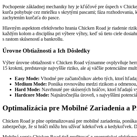
Pochopenie základnej mechaniky hry je kľúčové pre úspech v Chicken 
kurča pohybuje cez mriežku s skrytými pascami; fáza rozhodovania, 
zachytením kurčaťa do pasce.
Hlavným aspektom efektívneho hrania Chicken Road je riadenie rizika.
každým kolom a disciplína pri výbere výhry, keď sú tieto ciele dosiah
s rastom skúseností a bankrollu.
Úrovne Obtiažnosti a Ich Dôsledky
Výber úrovne obtiažnosti v Chicken Road významne ovplyvňuje herný z
15 krokmi, predstavuje najvyššie riziko, ale aj väčšie potenciálne mult
Easy Mode:
Vhodné pre začiatočníkov alebo tých, ktorí hľadaj
Medium Mode:
Ponúka rovnováhu medzi rizikom a odmenou, o
Hard Mode:
Navrhnuté pre skúsených hráčov, ktorí hľadajú vyš
Hardcore Mode:
Najnáročnejšia úroveň, s najvyššími potenc
Optimalizácia pre Mobilné Zariadenia a P
Chicken Road je plne optimalizovaná pre mobilné zariadenia, ponúka 
zabezpečuje, že si hráči môžu hru užívať kdekoľvek a kedykoľvek. Do
Mobilná verzia Chicken Road tiež profitovať z energetickej efektívno