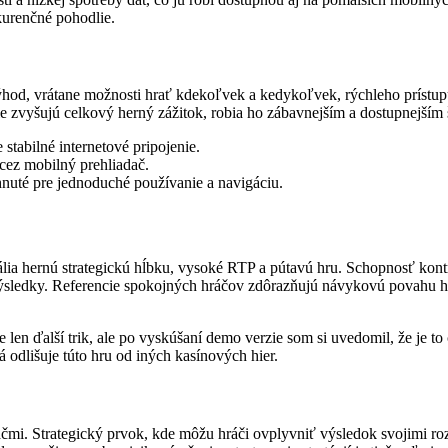
kurenčné pohodlie.
od, vrátane možnosti hrať kdekoľvek a kedykoľvek, rýchleho prístupu
e zvyšujú celkový herný zážitok, robia ho zábavnejším a dostupnejším 
tabilné internetové pripojenie.
cez mobilný prehliadač.
nuté pre jednoduché používanie a navigáciu.
ia hernú strategickú hĺbku, vysoké RTP a pútavú hru. Schopnosť kontro
né výsledky. Referencie spokojných hráčov zdôrazňujú návykovú povahu 
en ďalší trik, ale po vyskúšaní demo verzie som si uvedomil, že je to 
á odlišuje túto hru od iných kasínových hier.
ráčmi. Strategický prvok, kde môžu hráči ovplyvniť výsledok svojimi