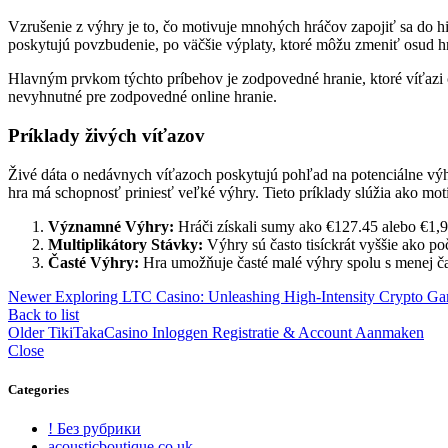
Vzrušenie z výhry je to, čo motivuje mnohých hráčov zapojiť sa do h
poskytujú povzbudenie, po väčšie výplaty, ktoré môžu zmeniť osud hrá
Hlavným prvkom týchto príbehov je zodpovedné hranie, ktoré víťazi ča
nevyhnutné pre zodpovedné online hranie.
Príklady živých víťazov
Živé dáta o nedávnych víťazoch poskytujú pohľad na potenciálne výh
hra má schopnosť priniesť veľké výhry. Tieto príklady slúžia ako moti
Významné Výhry:
Hráči získali sumy ako €127.45 alebo €1,9
Multiplikátory Stávky:
Výhry sú často tisíckrát vyššie ako po
Časté Výhry:
Hra umožňuje časté malé výhry spolu s menej č
Newer
Exploring LTC Casino: Unleashing High-Intensity Crypto Gam
Back to list
Older
TikiTakaCasino Inloggen Registratie & Account Aanmaken
Close
Categories
! Без рубрики
acousticboutique.co.uk