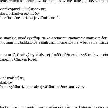
emo režimu na bezrizikové učenie a testovanie stratégií je tiež veľmi c
ktoré ovplyvňujú výsledok hry.
ú a priaznivú pre hráčov.
bez finančného rizika je veľmi cenená.
stratégie, ktoré vyvažujú riziko a odmenu. Nastavenie limitov relácie,
ungovania multiplikátorov a najlepších momentov na výber výhry. Riade
 na malé, časté výhry. Skúsenejší hráči môžu zvoliť vyššie úrovne obt
ý úspech v Chicken Road.
bilné malé výhry.
ikátorov.
10x+ s vyšším rizikom, ale aj väčšími možnosťami výhry.
 Chicken Road, vyvinutá licencovaným vývojárom a dostupná iba prost