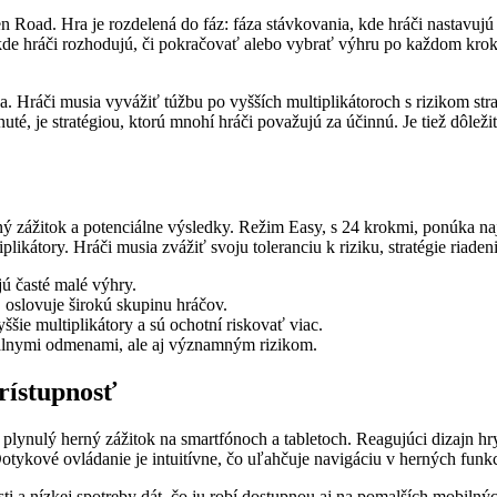
Road. Hra je rozdelená do fáz: fáza stávkovania, kde hráči nastavujú 
kde hráči rozhodujú, či pokračovať alebo vybrať výhru po každom krok
 Hráči musia vyvážiť túžbu po vyšších multiplikátoroch s rizikom strat
nuté, je stratégiou, ktorú mnohí hráči považujú za účinnú. Je tiež dôle
ážitok a potenciálne výsledky. Režim Easy, s 24 krokmi, ponúka najniž
iplikátory. Hráči musia zvážiť svoju toleranciu k riziku, stratégie riade
ú časté malé výhry.
slovuje širokú skupinu hráčov.
šie multiplikátory a sú ochotní riskovať viac.
iálnymi odmenami, ale aj významným rizikom.
rístupnosť
plynulý herný zážitok na smartfónoch a tabletoch. Reagujúci dizajn hr
tykové ovládanie je intuitívne, čo uľahčuje navigáciu v herných funk
sti a nízkej spotreby dát, čo ju robí dostupnou aj na pomalších mobilný