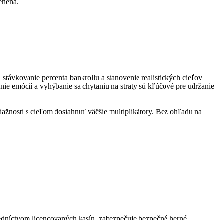
enená.
 stávkovanie percenta bankrollu a stanovenie realistických cieľov
nie emócií a vyhýbanie sa chytaniu na straty sú kľúčové pre udržanie
iažnosti s cieľom dosiahnuť väčšie multiplikátory. Bez ohľadu na
redníctvom licencovaných kasín, zabezpečuje bezpečné herné