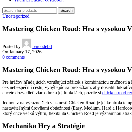
Search
Uncategorized
Mastering Chicken Road: Hra s vysokou Vo
Posted by
barcodebd
On January 17, 2026
0
comments
Mastering Chicken Road: Hra s vysokou Vo
Pre hráčov hľadajúcich vzrušujúci zážitok s kombináciou zručnosti a
cez nebezpečnú cestu, vyhýbajúc sa prekážkam, aby dosiahli lukratí
chcete dozvedieť viac o hre a jej funkciách, pozrite si
chicken road re
Jednou z najvýraznejších vlastností Chicken Road je jej kontrola te
nastaviteľnými úrovňami obtiažnosti (Easy, Medium, Hard a Hardcore)
ktorý chce veľkú výhru, flexibilita Chicken Road je významnou atrak
Mechanika Hry a Stratégie