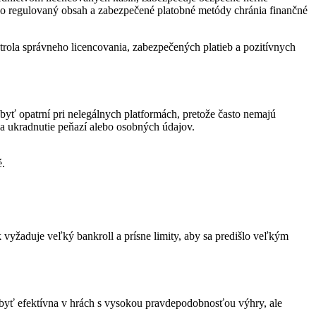
oho regulovaný obsah a zabezpečené platobné metódy chránia finančné
rola správneho licencovania, zabezpečených platieb a pozitívnych
byť opatrní pri nelegálnych platformách, pretože často nemajú
a ukradnutie peňazí alebo osobných údajov.
é.
k vyžaduje veľký bankroll a prísne limity, aby sa predišlo veľkým
že byť efektívna v hrách s vysokou pravdepodobnosťou výhry, ale