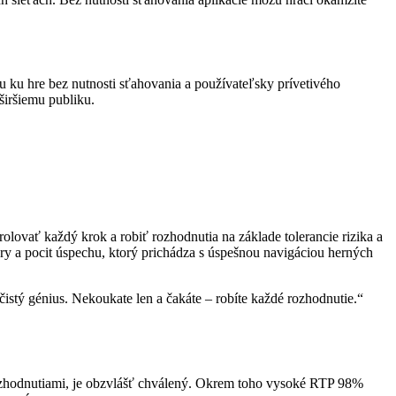
 ku hre bez nutnosti sťahovania a používateľsky prívetivého
širšiemu publiku.
lovať každý krok a robiť rozhodnutia na základe tolerancie rizika a
hry a pocit úspechu, ktorý prichádza s úspešnou navigáciou herných
čistý génius. Nekoukate len a čakáte – robíte každé rozhodnutie.“
 rozhodnutiami, je obzvlášť chválený. Okrem toho vysoké RTP 98%