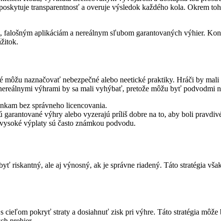
i, poskytuje transparentnosť a overuje výsledok každého kola. Okrem t
m, falošným aplikáciám a nereálnym sľubom garantovaných výhier. Kont
žitok.
ré môžu naznačovať nebezpečné alebo neetické praktiky. Hráči by mali 
 s nereálnymi výhrami by sa mali vyhýbať, pretože môžu byť podvodmi n
ánkam bez správneho licencovania.
ú garantované výhry alebo vyzerajú príliš dobre na to, aby boli pravdiv
 vysoké výplaty sú často známkou podvodu.
yť riskantný, ale aj výnosný, ak je správne riadený. Táto stratégia vša
 s cieľom pokryť straty a dosiahnuť zisk pri výhre. Táto stratégia mô
ch prehier.