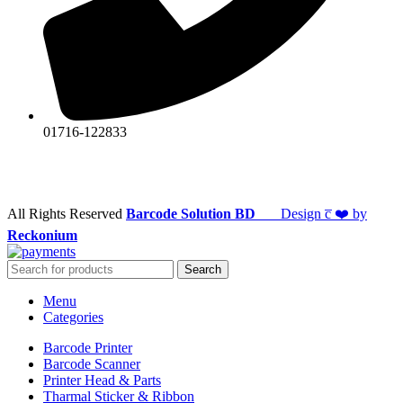
01716-122833
All Rights Reserved
Barcode Solution BD
Design c̅ ❤️ by
Reckonium
Search
Menu
Categories
Barcode Printer
Barcode Scanner
Printer Head & Parts
Tharmal Sticker & Ribbon