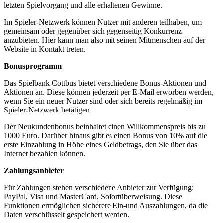
letzten Spielvorgang und alle erhaltenen Gewinne.
Im Spieler-Netzwerk können Nutzer mit anderen teilhaben, um
gemeinsam oder gegenüber sich gegenseitig Konkurrenz
anzubieten. Hier kann man also mit seinen Mitmenschen auf der
Website in Kontakt treten.
Bonusprogramm
Das Spielbank Cottbus bietet verschiedene Bonus-Aktionen und
Aktionen an. Diese können jederzeit per E-Mail erworben werden,
wenn Sie ein neuer Nutzer sind oder sich bereits regelmäßig im
Spieler-Netzwerk betätigen.
Der Neukundenbonus beinhaltet einen Willkommenspreis bis zu
1000 Euro. Darüber hinaus gibt es einen Bonus von 10% auf die
erste Einzahlung in Höhe eines Geldbetrags, den Sie über das
Internet bezahlen können.
Zahlungsanbieter
Für Zahlungen stehen verschiedene Anbieter zur Verfügung:
PayPal, Visa und MasterCard, Sofortüberweisung. Diese
Funktionen ermöglichen sicherere Ein-und Auszahlungen, da die
Daten verschlüsselt gespeichert werden.