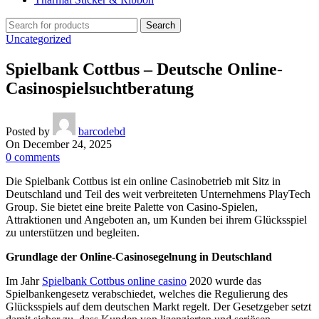
Search
Uncategorized
Spielbank Cottbus – Deutsche Online-
Casinospielsuchtberatung
Posted by
barcodebd
On December 24, 2025
0
comments
Die Spielbank Cottbus ist ein online Casinobetrieb mit Sitz in
Deutschland und Teil des weit verbreiteten Unternehmens PlayTech
Group. Sie bietet eine breite Palette von Casino-Spielen,
Attraktionen und Angeboten an, um Kunden bei ihrem Glücksspiel
zu unterstützen und begleiten.
Grundlage der Online-Casinosegelnung in Deutschland
Im Jahr
Spielbank Cottbus online casino
2020 wurde das
Spielbankengesetz verabschiedet, welches die Regulierung des
Glücksspiels auf dem deutschen Markt regelt. Der Gesetzgeber setzt