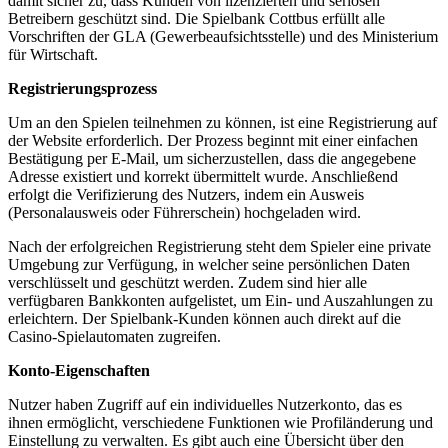
damit sicher zu, dass Kunden von lizenzierten und seriösen
Betreibern geschützt sind. Die Spielbank Cottbus erfüllt alle
Vorschriften der GLA (Gewerbeaufsichtsstelle) und des Ministerium
für Wirtschaft.
Registrierungsprozess
Um an den Spielen teilnehmen zu können, ist eine Registrierung auf
der Website erforderlich. Der Prozess beginnt mit einer einfachen
Bestätigung per E-Mail, um sicherzustellen, dass die angegebene
Adresse existiert und korrekt übermittelt wurde. Anschließend
erfolgt die Verifizierung des Nutzers, indem ein Ausweis
(Personalausweis oder Führerschein) hochgeladen wird.
Nach der erfolgreichen Registrierung steht dem Spieler eine private
Umgebung zur Verfügung, in welcher seine persönlichen Daten
verschlüsselt und geschützt werden. Zudem sind hier alle
verfügbaren Bankkonten aufgelistet, um Ein- und Auszahlungen zu
erleichtern. Der Spielbank-Kunden können auch direkt auf die
Casino-Spielautomaten zugreifen.
Konto-Eigenschaften
Nutzer haben Zugriff auf ein individuelles Nutzerkonto, das es
ihnen ermöglicht, verschiedene Funktionen wie Profiländerung und
Einstellung zu verwalten. Es gibt auch eine Übersicht über den