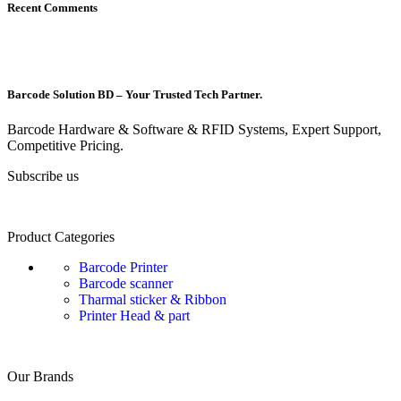
Recent Comments
Barcode Solution BD – Your Trusted Tech Partner.
Barcode Hardware & Software & RFID Systems, Expert Support,
Competitive Pricing.
Subscribe us
Product Categories
Barcode Printer
Barcode scanner
Tharmal sticker & Ribbon
Printer Head & part
Our Brands