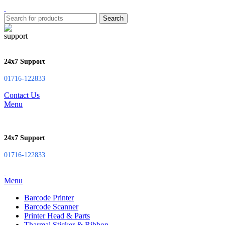
Search
24x7 Support
01716-122833
Contact Us
Menu
24x7 Support
01716-122833
Menu
Barcode Printer
Barcode Scanner
Printer Head & Parts
Tharmal Sticker & Ribbon