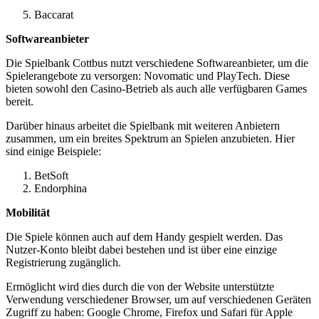
Baccarat
Softwareanbieter
Die Spielbank Cottbus nutzt verschiedene Softwareanbieter, um die
Spielerangebote zu versorgen: Novomatic und PlayTech. Diese
bieten sowohl den Casino-Betrieb als auch alle verfügbaren Games
bereit.
Darüber hinaus arbeitet die Spielbank mit weiteren Anbietern
zusammen, um ein breites Spektrum an Spielen anzubieten. Hier
sind einige Beispiele:
BetSoft
Endorphina
Mobilität
Die Spiele können auch auf dem Handy gespielt werden. Das
Nutzer-Konto bleibt dabei bestehen und ist über eine einzige
Registrierung zugänglich.
Ermöglicht wird dies durch die von der Website unterstützte
Verwendung verschiedener Browser, um auf verschiedenen Geräten
Zugriff zu haben: Google Chrome, Firefox und Safari für Apple