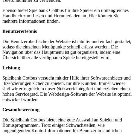
Telefonnummer zu verwenden.
Ebenso bietet Spielbank Cottbus für ihre Spieler ein umfangreiches
Handbuch zum Lesen und Herunterladen an. Hier können Sie
mehrere Informationen finden.
Benutzererlebnis
Die Benutzeroberfläche der Website ist intuitiv und einfach gestaltet,
sodass die einzelnen Menüpunkte schnell erfasst werden. Die
Navigation über das Hauptmenü ist gut organisiert, indem eine
Übersicht über alle verfügbaren Spiele bereitgestellt wird.
Leistung
Spielbank Cottbus versucht mit der Hilfe ihrer Softwareanbieter und
-lizenzierungen sicher zu spielen, für ihre Kunden. Immer wieder
sind wir erfolgreich in unser Netzwerk integriert und erzielten einen
hohen Servicegrad. Die Webdesign-Software der Website ist optimal
entwickelt worden.
Gesamtbewertung
Die Spielbank Cottbus bietet eine gute Auswahl an Spielen und
Bonusprogrammen. Trotz einiger Schwachstellen, wie
ungenügenden Konto-Informationen für Benutzer in ländlichen