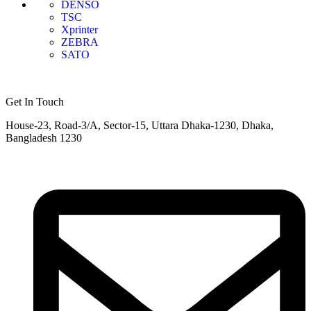
DENSO
TSC
Xprinter
ZEBRA
SATO
Get In Touch
House-23, Road-3/A, Sector-15, Uttara Dhaka-1230, Dhaka,
Bangladesh 1230