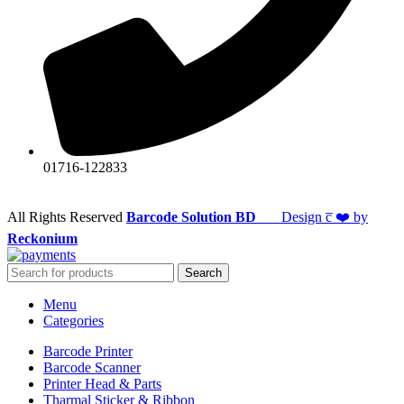
01716-122833
All Rights Reserved
Barcode Solution BD
Design c̅ ❤️ by
Reckonium
Search
Menu
Categories
Barcode Printer
Barcode Scanner
Printer Head & Parts
Tharmal Sticker & Ribbon