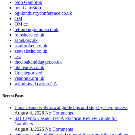
Non GamStop
non GamStop
ogukindustryconference.co.uk
OM
OM cc
rethinkingremote.co.uk
rojoshoes.co.uk
sahel.org.uk
soulbroken.co.uk
ssswalesltd.co.uk
test
thecloakanddagger.co.uk
ukcreams.co.uk
Uncategorized
visionuk.org.uk
withdrawal casino CA
Recent Posts
Luna casino withdrawal guide tips and step-by-step process
August 4, 2026
No Comments
321 Crypto Casino Test A Practical Review Guide for
Gamblers
August 3, 2026
No Comments
gamcare scotland Help and support for responsible gambling