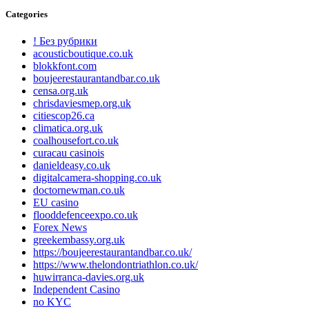
Categories
! Без рубрики
acousticboutique.co.uk
blokkfont.com
boujeerestaurantandbar.co.uk
censa.org.uk
chrisdaviesmep.org.uk
citiescop26.ca
climatica.org.uk
coalhousefort.co.uk
curacau casinois
danieldeasy.co.uk
digitalcamera-shopping.co.uk
doctornewman.co.uk
EU casino
flooddefenceexpo.co.uk
Forex News
greekembassy.org.uk
https://boujeerestaurantandbar.co.uk/
https://www.thelondontriathlon.co.uk/
huwirranca-davies.org.uk
Independent Casino
no KYC