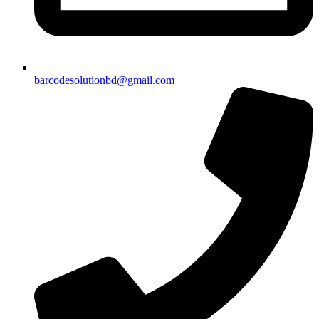
barcodesolutionbd@gmail.com