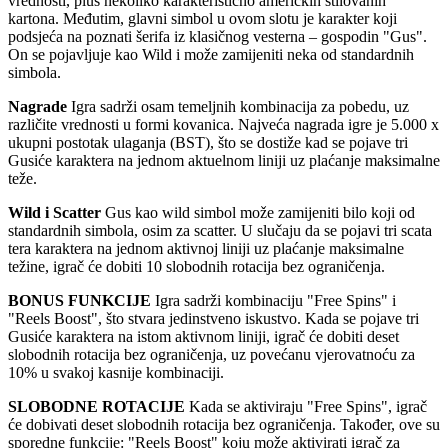
vrednosti, plus nekoliko karakteristično američkih stilovanih
kartona. Međutim, glavni simbol u ovom slotu je karakter koji
podsjeća na poznati šerifa iz klasičnog vesterna – gospodin "Gus".
On se pojavljuje kao Wild i može zamijeniti neka od standardnih
simbola.
Nagrade
Igra sadrži osam temeljnih kombinacija za pobedu, uz
različite vrednosti u formi kovanica. Najveća nagrada igre je 5.000 x
ukupni postotak ulaganja (BST), što se dostiže kad se pojave tri
Gusiće karaktera na jednom aktuelnom liniјi uz plaćanje maksimalne
teže.
Wild i Scatter
Gus kao wild simbol može zamijeniti bilo koji od
standardnih simbola, osim za scatter. U slučaju da se pojavi tri scata
tera karaktera na jednom aktivnoj liniјi uz plaćanje maksimalne
težine, igrač će dobiti 10 slobodnih rotacija bez ograničenja.
BONUS FUNKCIJE
Igra sadrži kombinaciju "Free Spins" i
"Reels Boost", što stvara jedinstveno iskustvo. Kada se pojave tri
Gusiće karaktera na istom aktivnom liniјi, igrač će dobiti deset
slobodnih rotacija bez ograničenja, uz povećanu vjerovatnoću za
10% u svakoj kasnije kombinaciji.
SLOBODNE ROTACIJE
Kada se aktiviraju "Free Spins", igrač
će dobivati deset slobodnih rotacija bez ograničenja. Također, ove su
sporedne funkcije: "Reels Boost" koju može aktivirati igrač za