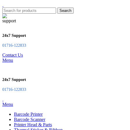
Search
24x7 Support
01716-122833
Contact Us
Menu
24x7 Support
01716-122833
Menu
Barcode Printer
Barcode Scanner
Printer Head & Parts
Tharmal Sticker & Ribbon