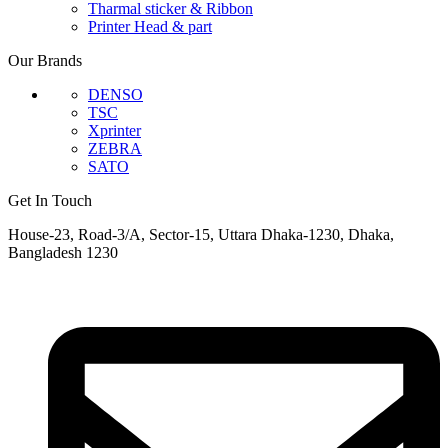
Tharmal sticker & Ribbon
Printer Head & part
Our Brands
DENSO
TSC
Xprinter
ZEBRA
SATO
Get In Touch
House-23, Road-3/A, Sector-15, Uttara Dhaka-1230, Dhaka,
Bangladesh 1230