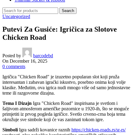
Search
Uncategorized
Putevi Za Gusiće: Igričica za Slotove
Chicken Road
Posted by
barcodebd
On December 16, 2025
0
comments
Igričica "Chicken Road" je izuzetno popularan slot koji pruža
interesantan i zabavan igraćki iskustvo, posebno onima koji volje
klasike. Međutim, ova igrica nudi mnogo više od samo jednostavne
teme ili razgovorne dizajna.
Tema I Dizajn
Igra "Chicken Road" inspirisana je svetlom i
šaljivom atmosferom američke pozornice u 1920-ih, što se moguće
primjetiti iz prvog pogleda igričice. Svetlo crveno-crna boja tema
okružuje sve simbole koji će vas zanimati tokom igre.
Simboli
Igra sadrži kovanice raznih
https://chicken-roads.rs/sr-rs/