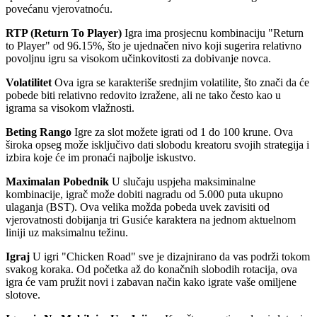
povećanu vjerovatnoću.
RTP (Return To Player)
Igra ima prosjecnu kombinaciju "Return
to Player" od 96.15%, što je ujednačen nivo koji sugerira relativno
povoljnu igru sa visokom učinkovitosti za dobivanje novca.
Volatilitet
Ova igra se karakteriše srednjim volatilite, što znači da će
pobede biti relativno redovito izražene, ali ne tako često kao u
igrama sa visokom vlažnosti.
Beting Rango
Igre za slot možete igrati od 1 do 100 krune. Ova
široka opseg može isključivo dati slobodu kreatoru svojih strategija i
izbira koje će im pronaći najbolje iskustvo.
Maximalan Pobednik
U slučaju uspjeha maksiminalne
kombinacije, igrač može dobiti nagradu od 5.000 puta ukupno
ulaganja (BST). Ova velika možda pobeda uvek zavisiti od
vjerovatnosti dobijanja tri Gusiće karaktera na jednom aktuelnom
liniјi uz maksimalnu težinu.
Igraj
U igri "Chicken Road" sve je dizajnirano da vas podrži tokom
svakog koraka. Od početka až do konačnih slobodih rotacija, ova
igra će vam pružit novi i zabavan način kako igrate vaše omiljene
slotove.