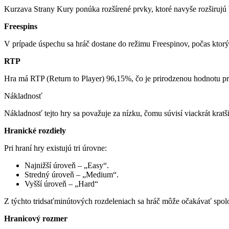
Kurzava Strany Kury ponúka rozšírené prvky, ktoré navyše rozširuj
Freespins
V prípade úspechu sa hráč dostane do režimu Freespinov, počas ktor
RTP
Hra má RTP (Return to Player) 96,15%, čo je prirodzenou hodnotu pre
Nákladnosť
Nákladnosť tejto hry sa považuje za nízku, čomu súvisí viackrát kratš
Hranické rozdiely
Pri hraní hry existujú tri úrovne:
Najnižší úroveň – „Easy“.
Stredný úroveň – „Medium“.
Vyšší úroveň – „Hard“
Z týchto tridsaťminútových rozdeleniach sa hráč môže očakávať spol
Hranicový rozmer