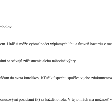
ymbolov.
 osem. Hráč si môže vybrať počet výplatnych línii a úroveň hazardu v ro
mi sa stávajú zúčastnenie alebo náhodné výhry.
 hráčom do sveta kurolíkov. Kľuč k úspechu spočíva v jeho zdokument
 bonusovými pozíciami (P) za každého rolu. V tejto hrách má možnosť 