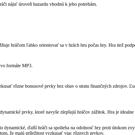
hráči nájsť úroveň hazardu vhodnú k jeho potrebám.
uje hráčom ľahko orientovať sa v hrách hru počas hry. Hra tiež podpo
 vo formáte MP3.
 vyzkusať rôzne bonusové prvky bez obav o stratu finančných zdrojov. Ľ
ynamické prvky, ktoré navyše zlepšujú hráčov zážitok. Hra je idealne 
o dynamické, ďalší hráči sa spolieha na odolnosť hry proti útokom zvyš
v tom, že majú príležitost vyzkusať viac rôznych prvkov.