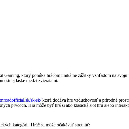
il Gaming, ktorý ponúka hráčom unikátne zážitky vzhľadom na svoju te
omestnej láske medzi zvieratami.
enroadofficial.sk/sk-sk/
ktorá dodáva hre vzduchovosť a prírodné prostr
ých prvcoch. Hra môže byť hrá si ako klasická slot hru alebo interakt
ických kategórií. Hráč sa môže očakávať stretnúť: