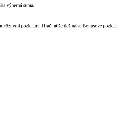
ššia výherná suma.
ac rôznymi pozíciami. Hráč môže tiež nájsť Bonusové pozície.