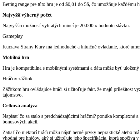
Betting range pre túto hru je od $0,01 do 5$, čo umožňuje každému 
Najvyšší výherný počet
Najvyššia možnosť vyhratých mincí je 20.000 x hodnotu stávku.
Gameplay
Kurzava Strany Kury má jednoduché a intuíčné ovládanie, ktoré umožň
Mobilná hra
Hra je kompatibilna s mobilnými systémami a dáta môže byť uložený
Hráčov zážitok
Zážitkom hru ovládajúce hráči si užitoľuje fakt, že majú príležitost
tajomstvo.
Celková analýza
Napísať čo sa stalo s predchádzajúcimi hráčmi? ponúka komplexné a d
bonusových akcií.
Zatiaľ čo niektorí hráči môžu nájsť herné prvky nepraktické alebo mál
vhodná pre hráčov, aký si užitoľuje jeho špecifikácia, ktorá spočíva 