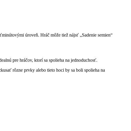
saťminútovými úroveň. Hráč môže tiež nájsť „Sadenie semien“
ealnú pre hráčov, ktorí sa spolieha na jednoduchosť.
sať rôzne prvky alebo tieto hoci by sa boli spolieha na