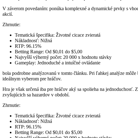
V záverom povedaním: ponúka komplexné a dynamické prvky s vhodno
akcií.
Zhrnutie:
Tematická špecifika: Životné cicace zvieratá
Nákladnosť: Nižná
RTP: 96.15%
Betting Range: Od $0,01 do $5,00
Najvyšší výherný počet: 20 000 x hodnotu stávky
Gameplay: Jednoduché a intuíčné ovládanie
bola podrobne analýzovanú v tomto článku. Pri ľahkej analýze môže
ideálnym vyberom pre hráčov.
Hra je však určená iba pre hráčov aký sa spolieha na jednoduchosť. Z
zvyšujúcich sa hazardov v období.
Zhrnutie:
Tematická špecifika: Životné cicace zvieratá
Nákladnosť: Nižná
RTP: 96.15%
Betting Range: Od $0,01 do $5,00
Najvyšší výherný počet: 20 000 x hodnotu stávky