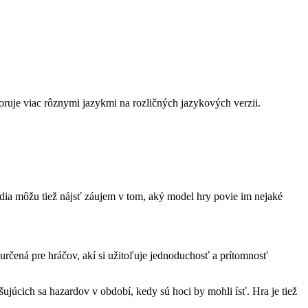
ruje viac rôznymi jazykmi na rozličných jazykových verzii.
udia môžu tiež nájsť záujem v tom, aký model hry povie im nejaké
určená pre hráčov, akí si užitoľuje jednoduchosť a prítomnosť
ujúcich sa hazardov v období, kedy sú hoci by mohli ísť. Hra je tiež