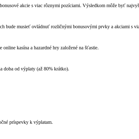
ú bonusové akcie s viac rôznymi pozíciami. Výsledkom môže byť najvy
ých bude musieť ovládnuť rozličnými bonusovými prvky a akciami s vi
 online kasína a hazardné hry založené na šťastie.
ia doba od výplaty (až 80% krátko).
očné príspevky k výplatam.