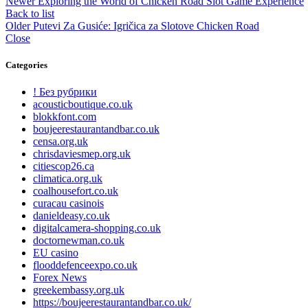
Newer
Exploring the World of Chicken Road Slot Game Experience
Back to list
Older
Putevi Za Gusiće: Igričica za Slotove Chicken Road
Close
Categories
! Без рубрики
acousticboutique.co.uk
blokkfont.com
boujeerestaurantandbar.co.uk
censa.org.uk
chrisdaviesmep.org.uk
citiescop26.ca
climatica.org.uk
coalhousefort.co.uk
curacau casinois
danieldeasy.co.uk
digitalcamera-shopping.co.uk
doctornewman.co.uk
EU casino
flooddefenceexpo.co.uk
Forex News
greekembassy.org.uk
https://boujeerestaurantandbar.co.uk/