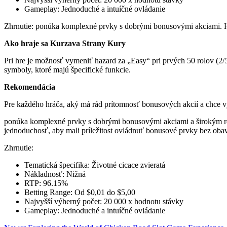
Gameplay: Jednoduché a intuíčné ovládanie
Zhrnutie: ponúka komplexné prvky s dobrými bonusovými akciami. Hra
Ako hraje sa Kurzava Strany Kury
Pri hre je možnosť vymeniť hazard za „Easy“ pri prvých 50 rolov (2/
symboly, ktoré majú špecifické funkcie.
Rekomendácia
Pre každého hráča, aký má rád prítomnosť bonusových akcií a chce vy
ponúka komplexné prvky s dobrými bonusovými akciami a širokým rozs
jednoduchosť, aby mali príležitost ovládnuť bonusové prvky bez obav
Zhrnutie:
Tematická špecifika: Životné cicace zvieratá
Nákladnosť: Nižná
RTP: 96.15%
Betting Range: Od $0,01 do $5,00
Najvyšší výherný počet: 20 000 x hodnotu stávky
Gameplay: Jednoduché a intuíčné ovládanie