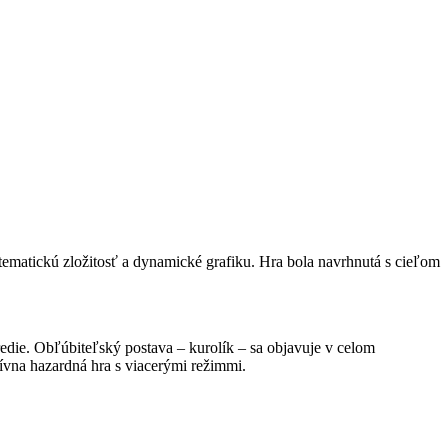
matickú zložitosť a dynamické grafiku. Hra bola navrhnutá s cieľom
edie. Obľúbiteľský postava – kurolík – sa objavuje v celom
ívna hazardná hra s viacerými režimmi.