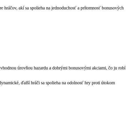
 hráčov, akí sa spolieha na jednoduchosť a prítomnosť bonusových
s vhodnou úrovňou hazardu a dobrými bonusovými akciami, čo ju robí
dynamické, ďalší hráči sa spolieha na odolnosť hry proti útokom