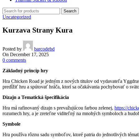
Search
Uncategorized
Kurzava Strany Kura
Posted by
barcodebd
On December 17, 2025
0
comments
Základný princíp hry
Hra Chicken Road je jedným z nových titulov od vydavateľa Yggdras
predĺžiť hru a spútovať hráča, ktorí sa očakávania pochybovať o svät
Dizajn a Tematická špecifikácia
Hra má rafinovaný dizajn s prevažujúcou farbou zelenej,
https://chick
rozumech hry, a je zreteľne viditeľný na mnohých symboloch a hudobn
Symbole
Hra používa rôznu sadu symboľov, ktoré patria do jednotlivých témat