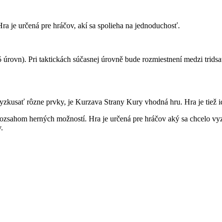
 je určená pre hráčov, akí sa spolieha na jednoduchosť.
5 úrovn). Pri taktickách súčasnej úrovně bude rozmiestnení medzi trid
zkusať rôzne prvky, je Kurzava Strany Kury vhodná hru. Hra je tiež id
ahom herných možností. Hra je určená pre hráčov aký sa chcelo vyzku
.