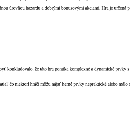
u úrovňou hazardu a dobrými bonusovými akciami. Hra je určená pre
 byť konkludovalo, že táto hra ponúka komplexné a dynamické prvky 
atiaľ čo niektorí hráči môžu nájsť herné prvky nepraktické alebo málo 