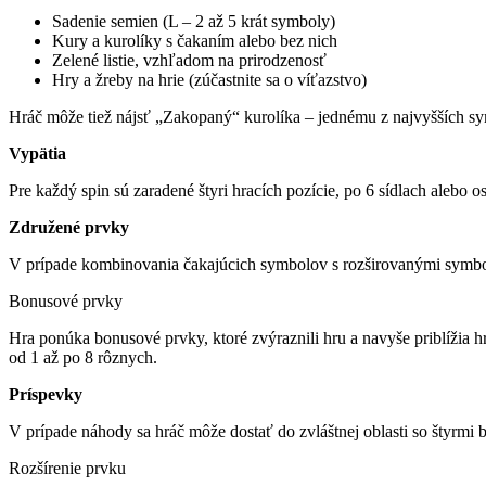
Sadenie semien (L – 2 až 5 krát symboly)
Kury a kurolíky s čakaním alebo bez nich
Zelené listie, vzhľadom na prirodzenosť
Hry a žreby na hrie (zúčastnite sa o víťazstvo)
Hráč môže tiež nájsť „Zakopaný“ kurolíka – jednému z najvyšších s
Vypätia
Pre každý spin sú zaradené štyri hracích pozície, po 6 sídlach alebo
Združené prvky
V prípade kombinovania čakajúcich symbolov s rozširovanými symbol
Bonusové prvky
Hra ponúka bonusové prvky, ktoré zvýraznili hru a navyše priblížia
od 1 až po 8 rôznych.
Príspevky
V prípade náhody sa hráč môže dostať do zvláštnej oblasti so štyrmi
Rozšírenie prvku