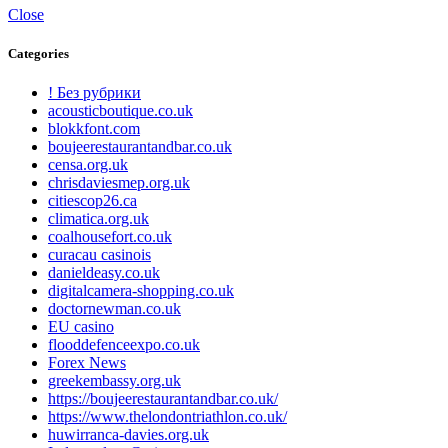
Close
Categories
! Без рубрики
acousticboutique.co.uk
blokkfont.com
boujeerestaurantandbar.co.uk
censa.org.uk
chrisdaviesmep.org.uk
citiescop26.ca
climatica.org.uk
coalhousefort.co.uk
curacau casinois
danieldeasy.co.uk
digitalcamera-shopping.co.uk
doctornewman.co.uk
EU casino
flooddefenceexpo.co.uk
Forex News
greekembassy.org.uk
https://boujeerestaurantandbar.co.uk/
https://www.thelondontriathlon.co.uk/
huwirranca-davies.org.uk