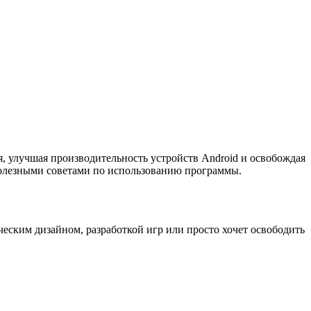
, улучшая производительность устройств Android и освобождая
 полезными советами по использованию программы.
ческим дизайном, разработкой игр или просто хочет освободить