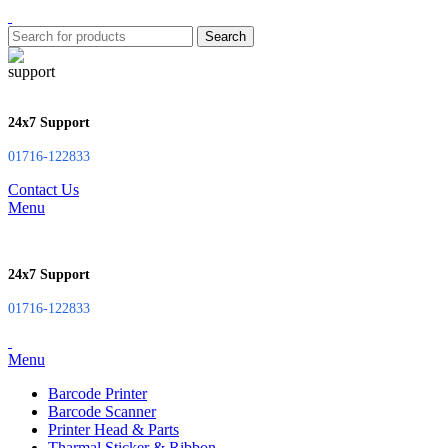
Search
24x7 Support
01716-122833
Contact Us
Menu
24x7 Support
01716-122833
Menu
Barcode Printer
Barcode Scanner
Printer Head & Parts
Tharmal Sticker & Ribbon