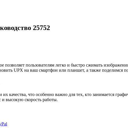
ководство 25752
е позволяет пользователям легко и быстро сжимать изображения
становить UPX на ваш смартфон или планшет, а также поделимся
их качества, что особенно важно для тех, кто занимается графи
с и высокую скорость работы.
yPal