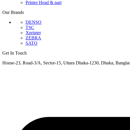
Printer Head & part
Our Brands
DENSO
TSC
Xprinter
ZEBRA
SATO
Get In Touch
House-23, Road-3/A, Sector-15, Uttara Dhaka-1230, Dhaka, Bangla