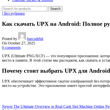
Search
! Без рубрики
Как скачать UPX на Android: Полное ру
Posted by
barcodebd
On October 27, 2025
0
comments
UPX (Ultimate PNG/XCF) — это популярное приложение, которо
место в памяти. В этой статье мы расскажем, как скачать и у
Почему стоит выбрать UPX для Android
UPX обеспечивает эффективное сжатие изображений без потери 
место на устройстве. Это приложение имеет простой интерфей
Newer
The Ultimate Overview to Real Cash Slot Machine Online Pa