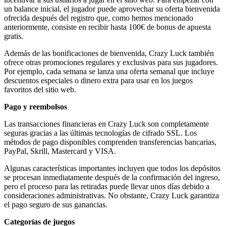
un balance inicial, el jugador puede aprovechar su oferta bienvenida
ofrecida después del registro que, como hemos mencionado
anteriormente, consiste en recibir hasta 100€ de bonus de apuesta
gratis.
Además de las bonificaciones de bienvenida, Crazy Luck también
ofrece otras promociones regulares y exclusivas para sus jugadores.
Por ejemplo, cada semana se lanza una oferta semanal que incluye
descuentos especiales o dinero extra para usar en los juegos
favoritos del sitio web.
Pago y reembolsos
Las transacciones financieras en Crazy Luck son completamente
seguras gracias a las últimas tecnologías de cifrado SSL. Los
métodos de pago disponibles comprenden transferencias bancarias,
PayPal, Skrill, Mastercard y VISA.
Algunas características importantes incluyen que todos los depósitos
se procesan inmediatamente después de la confirmación del ingreso,
pero el proceso para las retiradas puede llevar unos días debido a
consideraciones administrativas. No obstante, Crazy Luck garantiza
el pago seguro de sus ganancias.
Categorías de juegos