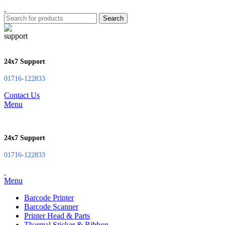
Search
24x7 Support
01716-122833
Contact Us
Menu
24x7 Support
01716-122833
Menu
Barcode Printer
Barcode Scanner
Printer Head & Parts
Tharmal Sticker & Ribbon