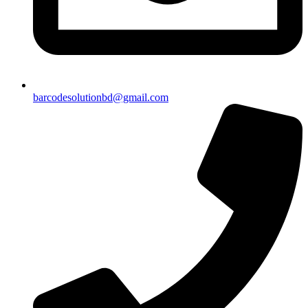
barcodesolutionbd@gmail.com