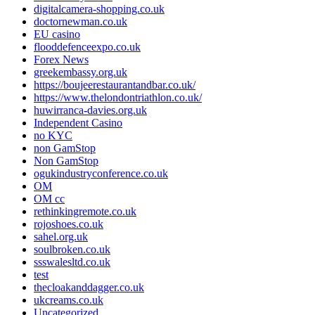
digitalcamera-shopping.co.uk
doctornewman.co.uk
EU casino
flooddefenceexpo.co.uk
Forex News
greekembassy.org.uk
https://boujeerestaurantandbar.co.uk/
https://www.thelondontriathlon.co.uk/
huwirranca-davies.org.uk
Independent Casino
no KYC
non GamStop
Non GamStop
ogukindustryconference.co.uk
OM
OM cc
rethinkingremote.co.uk
rojoshoes.co.uk
sahel.org.uk
soulbroken.co.uk
ssswalesltd.co.uk
test
thecloakanddagger.co.uk
ukcreams.co.uk
Uncategorized