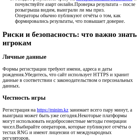
почувствуйте азарт онлайн.Проверка результата – после
розыгрыша видим, выиграли ли мы приз.
Операторы обычно публикуют отчёты о том, как
формировались результаты, что повышает доверие.
Риски и безопасность: что важно знать
игрокам
Личные данные
Формы регистрации требуют имени, адреса и даты
рождения.Убедитесь, что сайт использует HTTPS и хранит
данные в соответствии с законодательством о персональных
данных.
Честность игры
Регистрация на
https://minim.kz
занимает всего пару минут, а
выигрыш может быть уже сегодня.Некоторые платформы
могут использовать недобросовестные методы генерации
чисел.Выбирайте операторов, которые публикуют отчёты о
тестах RNG и имеют лицензии от международных
регуляторов.