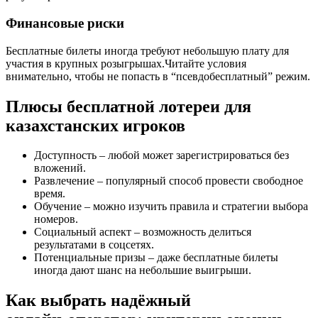
Финансовые риски
Бесплатные билеты иногда требуют небольшую плату для
участия в крупных розыгрышах.Читайте условия
внимательно, чтобы не попасть в “псевдобесплатный” режим.
Плюсы бесплатной лотереи для
казахстанских игроков
Доступность – любой может зарегистрироваться без
вложений.
Развлечение – популярный способ провести свободное
время.
Обучение – можно изучить правила и стратегии выбора
номеров.
Социальный аспект – возможность делиться
результатами в соцсетях.
Потенциальные призы – даже бесплатные билеты
иногда дают шанс на небольшие выигрыши.
Как выбрать надёжный