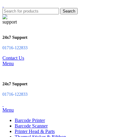
Search
24x7 Support
01716-122833
Contact Us
Menu
24x7 Support
01716-122833
Menu
Barcode Printer
Barcode Scanner
Printer Head & Parts
Tharmal Sticker & Ribbon