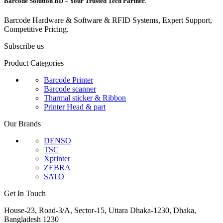
Barcode Solution BD – Your Trusted Tech Partner.
Barcode Hardware & Software & RFID Systems, Expert Support,
Competitive Pricing.
Subscribe us
Product Categories
Barcode Printer
Barcode scanner
Tharmal sticker & Ribbon
Printer Head & part
Our Brands
DENSO
TSC
Xprinter
ZEBRA
SATO
Get In Touch
House-23, Road-3/A, Sector-15, Uttara Dhaka-1230, Dhaka,
Bangladesh 1230