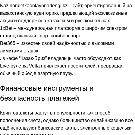
Kazinoruletkaonlaynnadengi.kz – сайт, ориентированный на
казахстанскую аудиторию, предлагающий эксклюзивные
акции и поддержку в казахском и русском языках.
1xBet – международная платформа с широким спектром
ставок, включая спорт и киберспорт.
Bet365 – известен своей надёжностью и высокими
лимитами ставок.
:
в кафе “Казак‑Бриз” владельцы часто обсуждают, как
Live‑рулетка Volta привлекает посетителей, превращая
обычный обед в азартную паузу.
Финансовые инструменты и
безопасность платежей
Криптовалюты растут в популярности как способ
пополнения счёта, однако большинство онлайн‑казино всё
ещё используют банковские карты, электронные кошельки