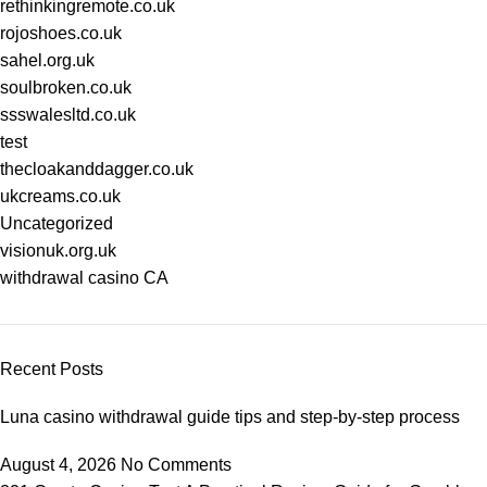
rethinkingremote.co.uk
rojoshoes.co.uk
sahel.org.uk
soulbroken.co.uk
ssswalesltd.co.uk
test
thecloakanddagger.co.uk
ukcreams.co.uk
Uncategorized
visionuk.org.uk
withdrawal casino CA
Recent Posts
Luna casino withdrawal guide tips and step-by-step process
August 4, 2026
No Comments