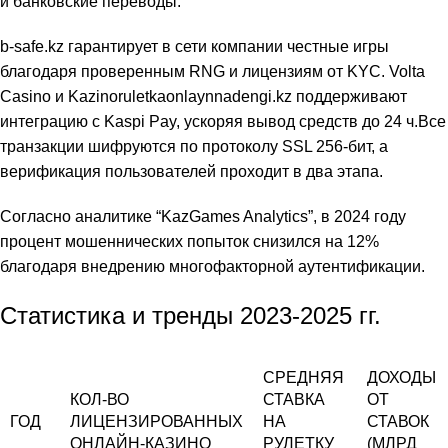
и банковские переводы.
b-safe.kz
гарантирует
в сети компании
честные игры
благодаря проверенным RNG и лицензиям от KYC. Volta
Casino и Kazinoruletkaonlaynnadengi.kz поддерживают
интеграцию с Kaspi Pay, ускоряя вывод средств до 24 ч.Все
транзакции шифруются по протоколу SSL 256‑бит, а
верификация пользователей проходит в два этапа.
Согласно аналитике “KazGames Analytics”, в 2024 году
процент мошеннических попыток снизился на 12%
благодаря внедрению многофакторной аутентификации.
Статистика и тренды 2023-2025 гг.
СРЕДНЯЯ
ДОХОДЫ
КОЛ‑ВО
СТАВКА
ОТ
ГОД
ЛИЦЕНЗИРОВАННЫХ
НА
СТАВОК
ОНЛАЙН‑КАЗИНО
РУЛЕТКУ
(МЛРД