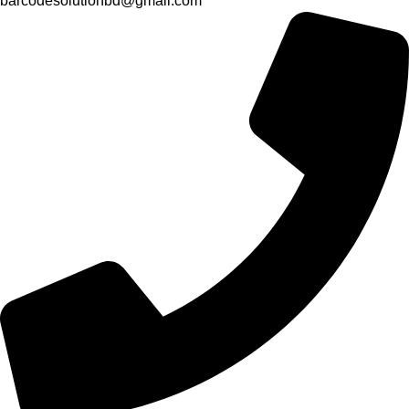
barcodesolutionbd@gmail.com