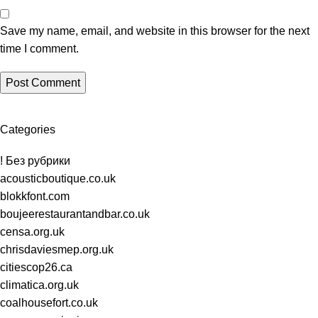
Save my name, email, and website in this browser for the next
time I comment.
Categories
! Без рубрики
acousticboutique.co.uk
blokkfont.com
boujeerestaurantandbar.co.uk
censa.org.uk
chrisdaviesmep.org.uk
citiescop26.ca
climatica.org.uk
coalhousefort.co.uk