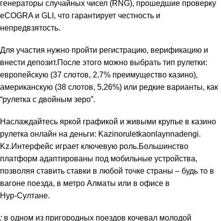
генераторы случайных чисел (RNG), прошедшие проверку
eCOGRA и GLI, что гарантирует честность и
непредвзятость.
Для участия нужно пройти регистрацию, верификацию и
внести депозит.После этого можно выбрать тип рулетки:
европейскую (37 слотов, 2,7% преимущество казино),
американскую (38 слотов, 5,26%) или редкие варианты, как
“рулетка с двойным зеро”.
Наслаждайтесь яркой графикой и живыми крупье в казино
рулетка онлайн на деньги:
Kazinoruletkaonlaynnadengi.
Kz
.Интерфейс играет ключевую роль.Большинство
платформ адаптированы под мобильные устройства,
позволяя ставить ставки в любой точке страны – будь то в
вагоне поезда, в метро Алматы или в офисе в
Нур‑Султане.
:
в одном из пригородных поездов кочевал молодой