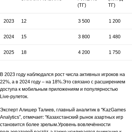
(ТГ)
ТГ)
2023
12
3 500
1 200
2024
15
3 800
1 480
2025
18
4 200
1 750
В 2023 году наблюдался рост числа активных игроков на
22%, а в 2024 году – на 18%.Это связано с расширением
доступа к мобильным приложениям и популярностью
Live‑рулеток.
Эксперт Алишер Талиев, главный аналитик в “KazGames
Analytics”, отмечает: “Казахстанский рынок азартных игр
становится более зрелым.Уровень вовлечённости
пользователей растёт, а также усиливается внимание к