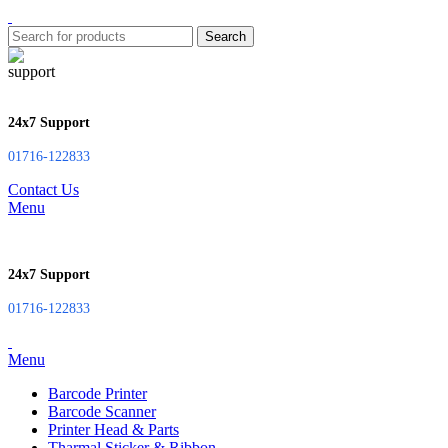
Search
24x7 Support
01716-122833
Contact Us
Menu
24x7 Support
01716-122833
Menu
Barcode Printer
Barcode Scanner
Printer Head & Parts
Tharmal Sticker & Ribbon