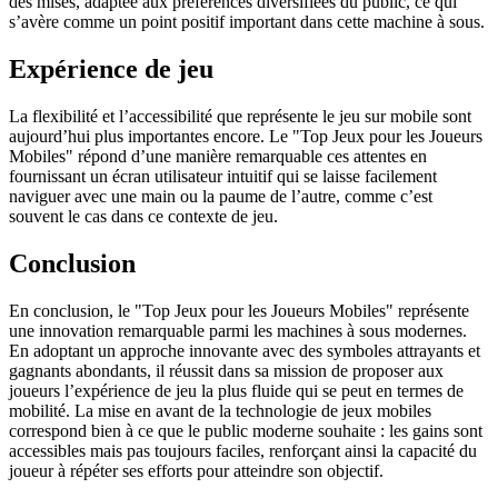
des mises, adaptée aux préférences diversifiées du public, ce qui
s’avère comme un point positif important dans cette machine à sous.
Expérience de jeu
La flexibilité et l’accessibilité que représente le jeu sur mobile sont
aujourd’hui plus importantes encore. Le "Top Jeux pour les Joueurs
Mobiles" répond d’une manière remarquable ces attentes en
fournissant un écran utilisateur intuitif qui se laisse facilement
naviguer avec une main ou la paume de l’autre, comme c’est
souvent le cas dans ce contexte de jeu.
Conclusion
En conclusion, le "Top Jeux pour les Joueurs Mobiles" représente
une innovation remarquable parmi les machines à sous modernes.
En adoptant un approche innovante avec des symboles attrayants et
gagnants abondants, il réussit dans sa mission de proposer aux
joueurs l’expérience de jeu la plus fluide qui se peut en termes de
mobilité. La mise en avant de la technologie de jeux mobiles
correspond bien à ce que le public moderne souhaite : les gains sont
accessibles mais pas toujours faciles, renforçant ainsi la capacité du
joueur à répéter ses efforts pour atteindre son objectif.