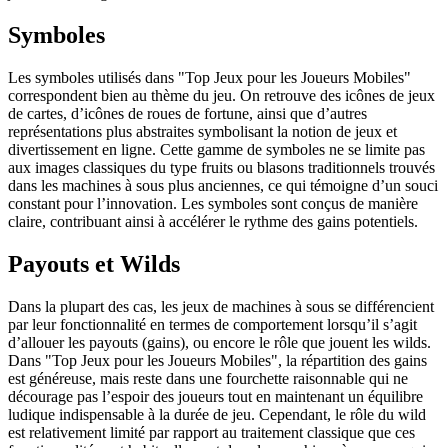
Symboles
Les symboles utilisés dans "Top Jeux pour les Joueurs Mobiles"
correspondent bien au thème du jeu. On retrouve des icônes de jeux
de cartes, d’icônes de roues de fortune, ainsi que d’autres
représentations plus abstraites symbolisant la notion de jeux et
divertissement en ligne. Cette gamme de symboles ne se limite pas
aux images classiques du type fruits ou blasons traditionnels trouvés
dans les machines à sous plus anciennes, ce qui témoigne d’un souci
constant pour l’innovation. Les symboles sont conçus de manière
claire, contribuant ainsi à accélérer le rythme des gains potentiels.
Payouts et Wilds
Dans la plupart des cas, les jeux de machines à sous se différencient
par leur fonctionnalité en termes de comportement lorsqu’il s’agit
d’allouer les payouts (gains), ou encore le rôle que jouent les wilds.
Dans "Top Jeux pour les Joueurs Mobiles", la répartition des gains
est généreuse, mais reste dans une fourchette raisonnable qui ne
décourage pas l’espoir des joueurs tout en maintenant un équilibre
ludique indispensable à la durée de jeu. Cependant, le rôle du wild
est relativement limité par rapport au traitement classique que ces