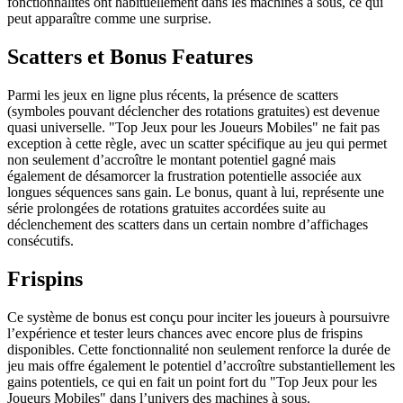
fonctionnalités ont habituellement dans les machines à sous, ce qui
peut apparaître comme une surprise.
Scatters et Bonus Features
Parmi les jeux en ligne plus récents, la présence de scatters
(symboles pouvant déclencher des rotations gratuites) est devenue
quasi universelle. "Top Jeux pour les Joueurs Mobiles" ne fait pas
exception à cette règle, avec un scatter spécifique au jeu qui permet
non seulement d’accroître le montant potentiel gagné mais
également de désamorcer la frustration potentielle associée aux
longues séquences sans gain. Le bonus, quant à lui, représente une
série prolongées de rotations gratuites accordées suite au
déclenchement des scatters dans un certain nombre d’affichages
consécutifs.
Frispins
Ce système de bonus est conçu pour inciter les joueurs à poursuivre
l’expérience et tester leurs chances avec encore plus de frispins
disponibles. Cette fonctionnalité non seulement renforce la durée de
jeu mais offre également le potentiel d’accroître substantiellement les
gains potentiels, ce qui en fait un point fort du "Top Jeux pour les
Joueurs Mobiles" dans l’univers des machines à sous.