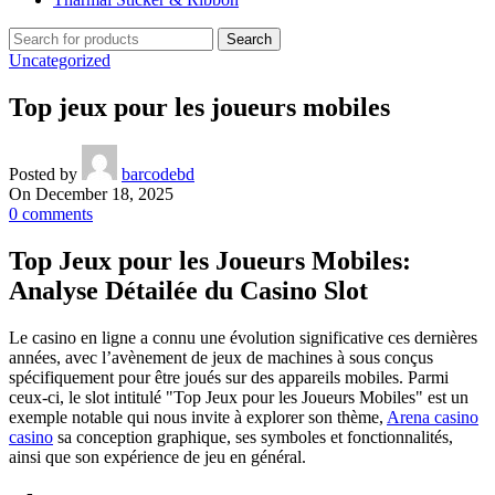
Search
Uncategorized
Top jeux pour les joueurs mobiles
Posted by
barcodebd
On December 18, 2025
0
comments
Top Jeux pour les Joueurs Mobiles:
Analyse Détailée du Casino Slot
Le casino en ligne a connu une évolution significative ces dernières
années, avec l’avènement de jeux de machines à sous conçus
spécifiquement pour être joués sur des appareils mobiles. Parmi
ceux-ci, le slot intitulé "Top Jeux pour les Joueurs Mobiles" est un
exemple notable qui nous invite à explorer son thème,
Arena casino
casino
sa conception graphique, ses symboles et fonctionnalités,
ainsi que son expérience de jeu en général.