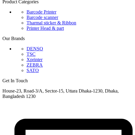
Product Categories
Barcode Printer
Barcode scanner
Tharmal sticker & Ribbon
Printer Head & part
Our Brands
DENSO
TSC
Xprinter
ZEBRA
SATO
Get In Touch
House-23, Road-3/A, Sector-15, Uttara Dhaka-1230, Dhaka,
Bangladesh 1230