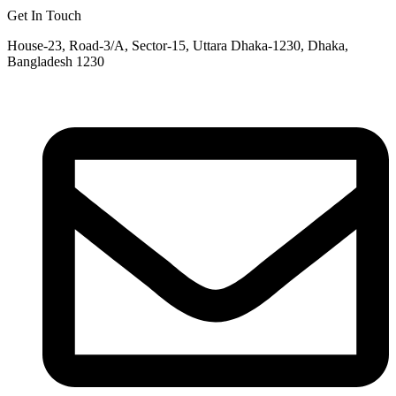
Get In Touch
House-23, Road-3/A, Sector-15, Uttara Dhaka-1230, Dhaka,
Bangladesh 1230