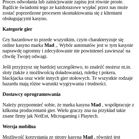
Proces odwołania lub zainicjowanie zapisu jest równie proste.
Bądźcie świadomi tego ze każdorazowe wypłać przez nas może
zostać poprzedzone procesem skontaktowania się z klientami
obsługującymi kasyno.
Kategorie gier
Gry hazardowe to przede wszystkim, czym charakteryzuje się
online kasyno marka
Mad
,. Wybór automatów jest w tym kasynie
naprawdę ogromny i zdecydowanie nie powinieneś zawieszać na
chwilę Twojej odwagi.
Jeśli przyjrzysz się bardziej szczegółowo, to znaleźć możesz m.in.
sloty (także z możliwością doładowania), ruletkę i pokera,
blackjacka oraz wiele innych gier stołowych. Te wszystkie rodzaje
hazardu mają różne warunki wygrywania i trudności.
Dostawcy oprogramowania
Należy przypomnieć sobie, że marka kasyna
Mad
, współpracuje z
kilkoma producentami gier. Wielu graczy zna na przykład takie
znane firmy jak NetEnt, Microgaming i Playtech.
Wersja mobilna
Możliwość korzystania ze strony kasyna
Mad
, również jest