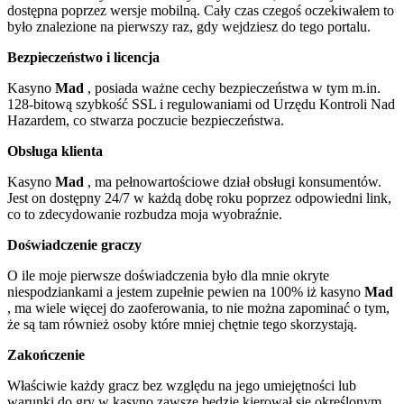
dostępna poprzez wersje mobilną. Cały czas czegoś oczekiwałem to
było znalezione na pierwszy raz, gdy wejdziesz do tego portalu.
Bezpieczeństwo i licencja
Kasyno
Mad
, posiada ważne cechy bezpieczeństwa w tym m.in.
128-bitową szybkość SSL i regulowaniami od Urzędu Kontroli Nad
Hazardem, co stwarza poczucie bezpieczeństwa.
Obsługa klienta
Kasyno
Mad
, ma pełnowartościowe dział obsługi konsumentów.
Jest on dostępny 24/7 w każdą dobę roku poprzez odpowiedni link,
co to zdecydowanie rozbudza moja wyobraźnie.
Doświadczenie graczy
O ile moje pierwsze doświadczenia było dla mnie okryte
niespodziankami a jestem zupełnie pewien na 100% iż kasyno
Mad
, ma wiele więcej do zaoferowania, to nie można zapominać o tym,
że są tam również osoby które mniej chętnie tego skorzystają.
Zakończenie
Właściwie każdy gracz bez względu na jego umiejętności lub
warunki do gry w kasyno zawsze będzie kierował się określonym