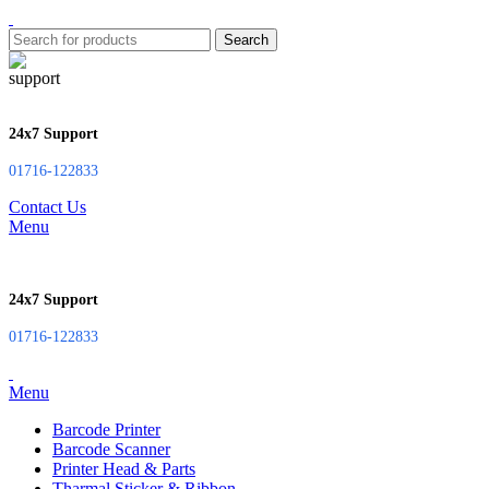
Search
24x7 Support
01716-122833
Contact Us
Menu
24x7 Support
01716-122833
Menu
Barcode Printer
Barcode Scanner
Printer Head & Parts
Tharmal Sticker & Ribbon