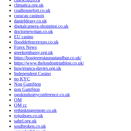
climatica.org.uk
coalhousefort.co.uk
curacau casinois
danieldeasy.co.uk
digitalcamera-shopping.co.uk
doctornewman.co.uk
EU casino
flooddefenceexpo.co.uk
Forex News
greekembassy.org.uk
https://boujeerestaurantandbar.co.uk/
https://www.thelondontriathlon.co.uk/
huwirranca-davies.org.uk
Independent Casino
no KYC
Non GamStop
non GamStop
ogukindustryconference.co.uk
OM
OM cc
rethinkingremote.co.uk
rojoshoes.co.uk
sahel.org.uk
soulbroken.co.uk