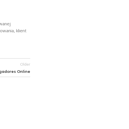
owanej
wania, klient
Older
ogadores Online