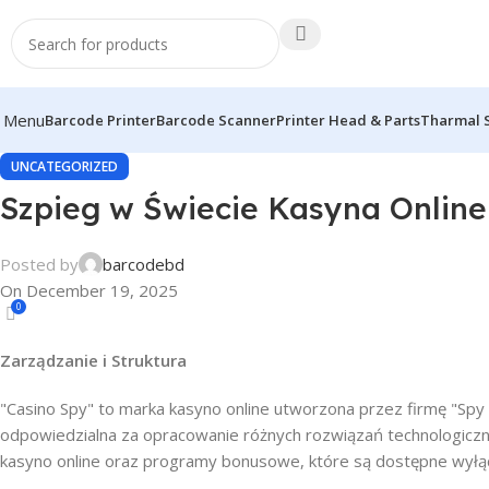
Menu
Barcode Printer
Barcode Scanner
Printer Head & Parts
Tharmal S
UNCATEGORIZED
Szpieg w Świecie Kasyna Online
Posted by
barcodebd
On December 19, 2025
0
Zarządzanie i Struktura
"Casino Spy" to marka kasyno online utworzona przez firmę "Spy 
odpowiedzialna za opracowanie różnych rozwiązań technologiczny
kasyno online oraz programy bonusowe, które są dostępne wyłąc