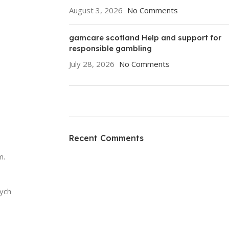
August 3, 2026
No Comments
gamcare scotland Help and support for
responsible gambling
July 28, 2026
No Comments
ON SALE
HP Envy 34
Recent Comments
To Shop
m.
ych