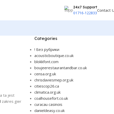
24x7 Support
Contact 
01716-122833
Categories
! Без рубрики
acousticboutique.co.uk
blokkfont.com
boujeerestaurantandbar.co.uk
censa.org.uk
chrisdaviesmep.org.uk
citiescop26.ca
climatica.org.uk
a ta jest
coalhousefort.co.uk
l
zakres gier
curacau casinois
danieldeasy.co.uk