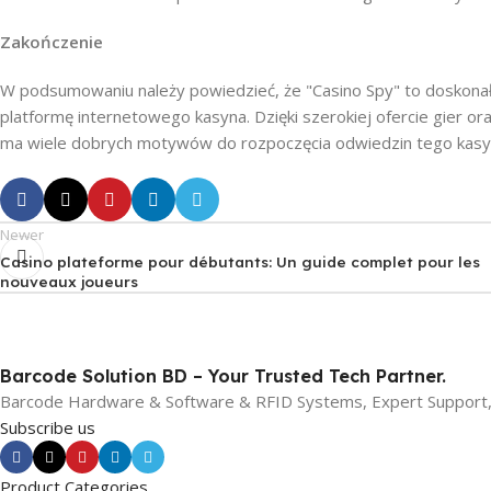
Zakończenie
W podsumowaniu należy powiedzieć, że "Casino Spy" to doskonał
platformę internetowego kasyna. Dzięki szerokiej ofercie gier 
ma wiele dobrych motywów do rozpoczęcia odwiedzin tego kasyn
Newer
Casino plateforme pour débutants: Un guide complet pour les
nouveaux joueurs
Barcode Solution BD – Your Trusted Tech Partner.
Barcode Hardware & Software & RFID Systems, Expert Support, 
Subscribe us
Product Categories