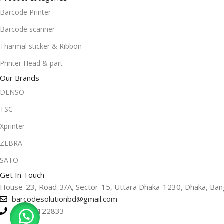
Barcode Printer
Barcode scanner
Tharmal sticker & Ribbon
Printer Head & part
Our Brands
DENSO
TSC
Xprinter
ZEBRA
SATO
Get In Touch
House-23, Road-3/A, Sector-15, Uttara Dhaka-1230, Dhaka, Ba
barcodesolutionbd@gmail.com
01716-122833