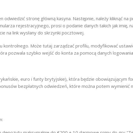
n odwiedzić stronę główną kasyna. Następnie, należy kliknąć na p
mularza rejestracyjnego, prosi o podanie danych takich jak imię, 
cie na link wysłany do skrzynki pocztowej.
 kontrolnego. Może tutaj zarządzać profilu, modyfikować ustawie
 która pozwala szybko wejść do konta za pomocą danych logowania
kańskie, euro i funty brytyjskie), która będzie obowiązującym 
o bonusów bezpłatnych odwiedzeń, które można potem wymienić 
m:
 depozytu maksymalnie do €200 + 10 darmowe spiny do gry "Te