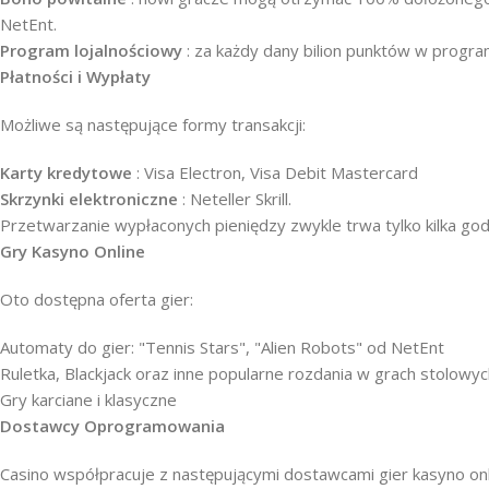
NetEnt.
Program lojalnościowy
: za każdy dany bilion punktów w progra
Płatności i Wypłaty
Możliwe są następujące formy transakcji:
Karty kredytowe
: Visa Electron, Visa Debit Mastercard
Skrzynki elektroniczne
: Neteller Skrill.
Przetwarzanie wypłaconych pieniędzy zwykle trwa tylko kilka god
Gry Kasyno Online
Oto dostępna oferta gier:
Automaty do gier: "Tennis Stars", "Alien Robots" od NetEnt
Ruletka, Blackjack oraz inne popularne rozdania w grach stolowyc
Gry karciane i klasyczne
Dostawcy Oprogramowania
Casino współpracuje z następującymi dostawcami gier kasyno onl