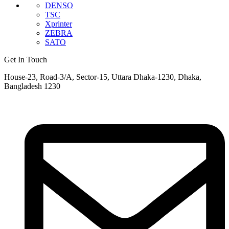
DENSO
TSC
Xprinter
ZEBRA
SATO
Get In Touch
House-23, Road-3/A, Sector-15, Uttara Dhaka-1230, Dhaka,
Bangladesh 1230