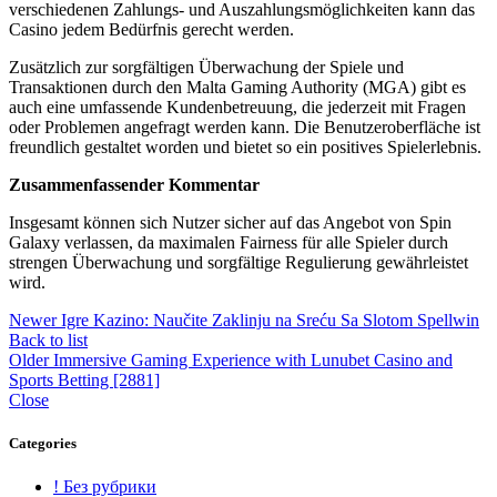
verschiedenen Zahlungs- und Auszahlungsmöglichkeiten kann das
Casino jedem Bedürfnis gerecht werden.
Zusätzlich zur sorgfältigen Überwachung der Spiele und
Transaktionen durch den Malta Gaming Authority (MGA) gibt es
auch eine umfassende Kundenbetreuung, die jederzeit mit Fragen
oder Problemen angefragt werden kann. Die Benutzeroberfläche ist
freundlich gestaltet worden und bietet so ein positives Spielerlebnis.
Zusammenfassender Kommentar
Insgesamt können sich Nutzer sicher auf das Angebot von Spin
Galaxy verlassen, da maximalen Fairness für alle Spieler durch
strengen Überwachung und sorgfältige Regulierung gewährleistet
wird.
Newer
Igre Kazino: Naučite Zaklinju na Sreću Sa Slotom Spellwin
Back to list
Older
Immersive Gaming Experience with Lunubet Casino and
Sports Betting [2881]
Close
Categories
! Без рубрики