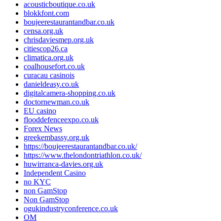
acousticboutique.co.uk
blokkfont.com
boujeerestaurantandbar.co.uk
censa.org.uk
chrisdaviesmep.org.uk
citiescop26.ca
climatica.org.uk
coalhousefort.co.uk
curacau casinois
danieldeasy.co.uk
digitalcamera-shopping.co.uk
doctornewman.co.uk
EU casino
flooddefenceexpo.co.uk
Forex News
greekembassy.org.uk
https://boujeerestaurantandbar.co.uk/
https://www.thelondontriathlon.co.uk/
huwirranca-davies.org.uk
Independent Casino
no KYC
non GamStop
Non GamStop
ogukindustryconference.co.uk
OM