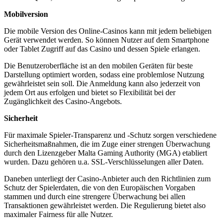
Mobilversion
Die mobile Version des Online-Casinos kann mit jedem beliebigen
Gerät verwendet werden. So können Nutzer auf dem Smartphone
oder Tablet Zugriff auf das Casino und dessen Spiele erlangen.
Die Benutzeroberfläche ist an den mobilen Geräten für beste
Darstellung optimiert worden, sodass eine problemlose Nutzung
gewährleistet sein soll. Die Anmeldung kann also jederzeit von
jedem Ort aus erfolgen und bietet so Flexibilität bei der
Zugänglichkeit des Casino-Angebots.
Sicherheit
Für maximale Spieler-Transparenz und -Schutz sorgen verschiedene
Sicherheitsmaßnahmen, die im Zuge einer strengen Überwachung
durch den Lizenzgeber Malta Gaming Authority (MGA) etabliert
wurden. Dazu gehören u.a. SSL-Verschlüsselungen aller Daten.
Daneben unterliegt der Casino-Anbieter auch den Richtlinien zum
Schutz der Spielerdaten, die von den Europäischen Vorgaben
stammen und durch eine strengere Überwachung bei allen
Transaktionen gewährleistet werden. Die Regulierung bietet also
maximaler Fairness für alle Nutzer.