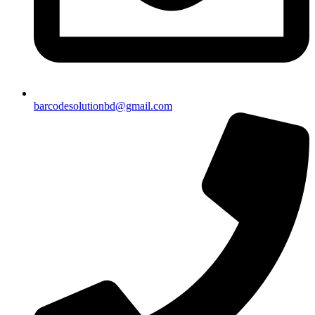
barcodesolutionbd@gmail.com