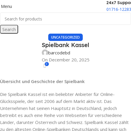
24x7 Suppo
Menu
01716-1228
Search
UNCATEGORIZED
Spielbank Kassel
barcodebd
On December 20, 2025
0
Übersicht und Geschichte der Spielbank
Die Spielbank Kassel ist ein beliebter Anbieter für Online-
Glücksspiele, der seit 2006 auf dem Markt aktiv ist. Das
Unternehmen hat seinen Hauptsitz in Deutschland, jedoch
betreibt es auch eine Reihe von Webseiten für verschiedene
Länder, darunter Österreich und Schweiz. Spielbank Kassel zählt
zu den ältesten Online-Spielbanken Deutschlands und kann sich