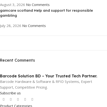
August 3, 2026
No Comments
gamcare scotland Help and support for responsible
gambling
July 28, 2026
No Comments
ON SALE
HP Envy 34
Recent Comments
To Shop
Barcode Solution BD – Your Trusted Tech Partner.
Barcode Hardware & Software & RFID Systems, Expert
Support, Competitive Pricing.
Subscribe us
Product Categories