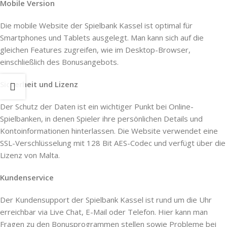
Mobile Version
Die mobile Website der Spielbank Kassel ist optimal für
Smartphones und Tablets ausgelegt. Man kann sich auf die
gleichen Features zugreifen, wie im Desktop-Browser,
einschließlich des Bonusangebots.
Sicherheit und Lizenz
Der Schutz der Daten ist ein wichtiger Punkt bei Online-
Spielbanken, in denen Spieler ihre persönlichen Details und
Kontoinformationen hinterlassen. Die Website verwendet eine
SSL-Verschlüsselung mit 128 Bit AES-Codec und verfügt über die
Lizenz von Malta.
Kundenservice
Der Kundensupport der Spielbank Kassel ist rund um die Uhr
erreichbar via Live Chat, E-Mail oder Telefon. Hier kann man
Fragen zu den Bonusprogrammen stellen sowie Probleme bei