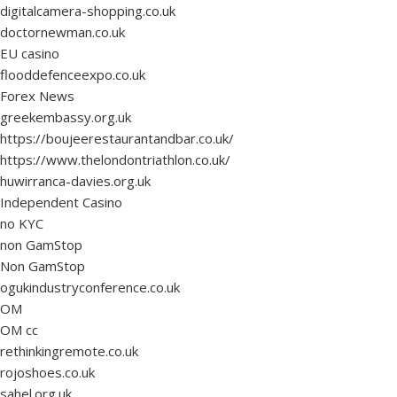
digitalcamera-shopping.co.uk
doctornewman.co.uk
EU casino
flooddefenceexpo.co.uk
Forex News
greekembassy.org.uk
https://boujeerestaurantandbar.co.uk/
https://www.thelondontriathlon.co.uk/
huwirranca-davies.org.uk
Independent Casino
no KYC
non GamStop
Non GamStop
ogukindustryconference.co.uk
OM
OM cc
rethinkingremote.co.uk
rojoshoes.co.uk
sahel.org.uk