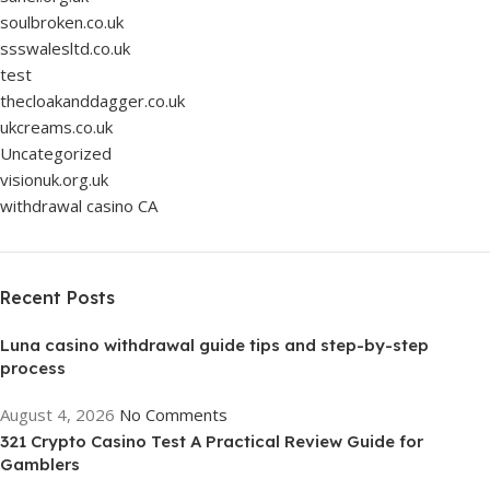
soulbroken.co.uk
ssswalesltd.co.uk
test
thecloakanddagger.co.uk
ukcreams.co.uk
Uncategorized
visionuk.org.uk
withdrawal casino CA
Recent Posts
Luna casino withdrawal guide tips and step-by-step
process
August 4, 2026
No Comments
321 Crypto Casino Test A Practical Review Guide for
Gamblers