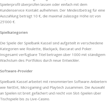
Spielerprofil überprüfen lassen oder einfach mit dem
Kundenservice Kontakt aufnehmen. Der Mindestbetrag für eine
Auszahlung beträgt 10 €, die maximal zulässige Höhe ist von
25’000 €.
Spielkategorien
Die Spiele der Spielbank Kassel sind aufgeteilt in verschiedene
Kategorien wie Roulette, Blackjack, Baccarat und Poker.
Insgesamt verfügbare Titel betragen über 1000 mit ständigem
Wachstum des Portfolios durch neue Entwickler.
Software-Provider
Spielbank Kassel arbeitet mit renommierten Software-Anbietern
wie NetEnt, Microgaming und Playtech zusammen. Die Auswahl
an Spielen ist breit gefächert und reicht von Slot-Spielen über
Tischspiele bis zu Live-Casino.