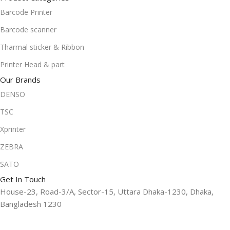
Barcode Printer
Barcode scanner
Tharmal sticker & Ribbon
Printer Head & part
Our Brands
DENSO
TSC
Xprinter
ZEBRA
SATO
Get In Touch
House-23, Road-3/A, Sector-15, Uttara Dhaka-1230, Dhaka,
Bangladesh 1230