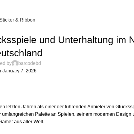
Sticker & Ribbon
UNCATEGORIZED
ksspiele und Unterhaltung im 
utschland
ed by
barcodebd
 January 7, 2026
en letzten Jahren als einer der führenden Anbieter von Glückss
ner umfangreichen Palette an Spielen, seinem modernen Design 
amer aus aller Welt.