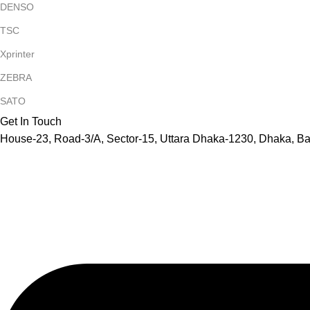
DENSO
TSC
Xprinter
ZEBRA
SATO
Get In Touch
House-23, Road-3/A, Sector-15, Uttara Dhaka-1230, Dhaka, B