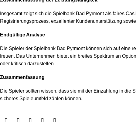
Insgesamt zeigt sich die Spielbank Bad Pyrmont als faires Cas
Registrierungsprozess, exzellenter Kundenunterstützung sowie
Endgültige Analyse
Die Spieler der Spielbank Bad Pyrmont können sich auf eine 
freuen. Das Unternehmen bietet ein breites Spektrum an Option
oder kritisch darzustellen.
Zusammenfassung
Die Spieler sollten wissen, dass sie mit der Einzahlung in die 
sicheres Spieleumfeld zählen können.