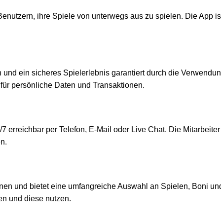
nutzern, ihre Spiele von unterwegs aus zu spielen. Die App is
n und ein sicheres Spielerlebnis garantiert durch die Verwend
für persönliche Daten und Transaktionen.
 erreichbar per Telefon, E-Mail oder Live Chat. Die Mitarbeiter
n.
enen und bietet eine umfangreiche Auswahl an Spielen, Boni un
den und diese nutzen.