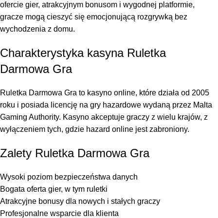
ofercie gier, atrakcyjnym bonusom i wygodnej platformie,
gracze mogą cieszyć się emocjonującą rozgrywką bez
wychodzenia z domu.
Charakterystyka kasyna Ruletka
Darmowa Gra
Ruletka Darmowa Gra to kasyno online, które działa od 2005
roku i posiada licencję na gry hazardowe wydaną przez Malta
Gaming Authority. Kasyno akceptuje graczy z wielu krajów, z
wyłączeniem tych, gdzie hazard online jest zabroniony.
Zalety Ruletka Darmowa Gra
Wysoki poziom bezpieczeństwa danych
Bogata oferta gier, w tym ruletki
Atrakcyjne bonusy dla nowych i stałych graczy
Profesjonalne wsparcie dla klienta