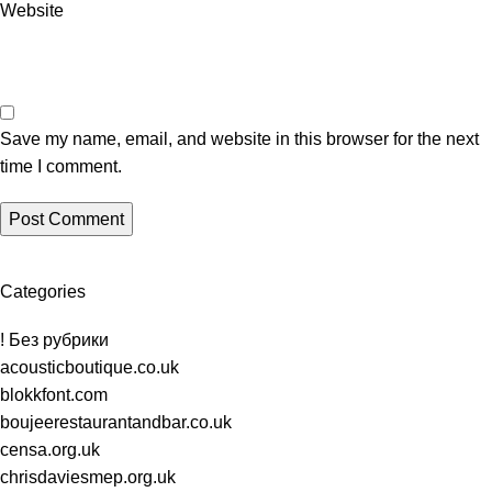
Website
Save my name, email, and website in this browser for the next
time I comment.
Categories
! Без рубрики
acousticboutique.co.uk
blokkfont.com
boujeerestaurantandbar.co.uk
censa.org.uk
chrisdaviesmep.org.uk