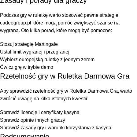
Zasady i porady dla graczy
Podczas gry w ruletkę warto stosować pewne strategie,
cadeegroup.pl
które mogą pomóc zwiększyć szanse na
wygraną. Oto kilka porad, które mogą być pomocne:
Stosuj strategię Martingale
Ustal limit wygranej i przegranej
Wybierz europejską ruletkę z jednym zerem
Ćwicz grę w trybie demo
Rzetelność gry w Ruletka Darmowa Gra
Aby sprawdzić rzetelność gry w Ruletka Darmowa Gra, warto
zwrócić uwagę na kilka istotnych kwestii:
Sprawdź licencję i certyfikaty kasyna
Sprawdź opinie innych graczy
Sprawdź zasady gry i warunki korzystania z kasyna
Podsumowanie