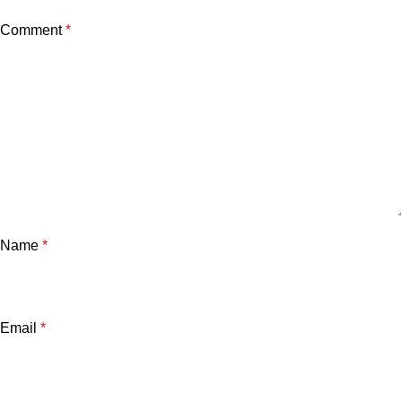
Comment
*
Name
*
Email
*