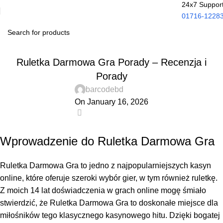
24x7 Suppor
01716-1228
UNCATEGORIZED
Ruletka Darmowa Gra Porady – Recenzja i
Porady
barcodebd
On January 16, 2026
0
Wprowadzenie do Ruletka Darmowa Gra
Ruletka Darmowa Gra to jedno z najpopularniejszych kasyn
online, które oferuje szeroki wybór gier, w tym również ruletkę.
Z moich 14 lat doświadczenia w grach online mogę śmiało
stwierdzić, że Ruletka Darmowa Gra to doskonałe miejsce dla
miłośników tego klasycznego kasynowego hitu. Dzięki bogatej