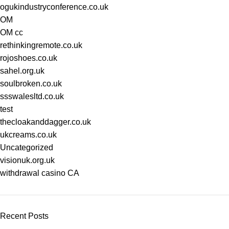
ogukindustryconference.co.uk
OM
OM cc
rethinkingremote.co.uk
rojoshoes.co.uk
sahel.org.uk
soulbroken.co.uk
ssswalesltd.co.uk
test
thecloakanddagger.co.uk
ukcreams.co.uk
Uncategorized
visionuk.org.uk
withdrawal casino CA
Recent Posts