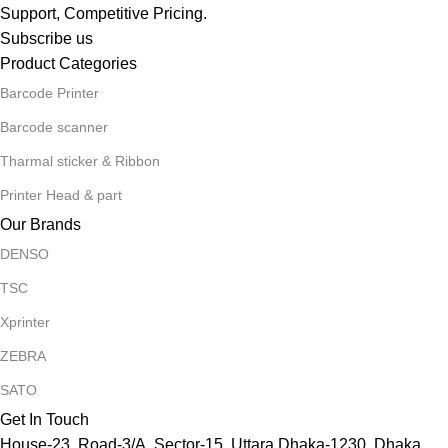
Support, Competitive Pricing.
Subscribe us
Product Categories
Barcode Printer
Barcode scanner
Tharmal sticker & Ribbon
Printer Head & part
Our Brands
DENSO
TSC
Xprinter
ZEBRA
SATO
Get In Touch
House-23, Road-3/A, Sector-15, Uttara Dhaka-1230, Dhaka,