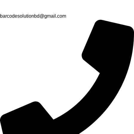
barcodesolutionbd@gmail.com