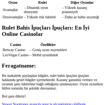
Oyun
Rulet
Diğer Oyunlar
– Dinamik oyun
– Yüksek kazanç
Avantajlar
deneyimi
potansiyeli
Dezavantajlar
– Yüksek risk faktörü
– Daha az bahis seçeneği
Rulet Bahis İpuçları İpuçları: En İyi
Online Casinolar
Casino
Özellikler
Betway Casino
– Geniş oyun seçenekleri
LeoVegas Casino
– Mobil uyumluluk
Feragatname:
Bu makalede paylaşılan bilgiler, rulet bahis ipuçları ipuçları
hakkında genel bilgiler içermektedir. Kazanç garantisi vermez ve
oyunun şans faktörüne bağlı olduğunu unutmayınız. Oyun oynarken
lütfen sorumlu bir şekilde davranınız.
Bol şans dileriz!
Newer
Nootropes avancés pour la récupération cérébrale