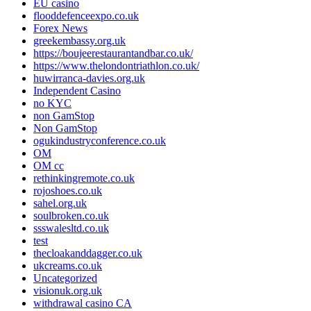
EU casino
flooddefenceexpo.co.uk
Forex News
greekembassy.org.uk
https://boujeerestaurantandbar.co.uk/
https://www.thelondontriathlon.co.uk/
huwirranca-davies.org.uk
Independent Casino
no KYC
non GamStop
Non GamStop
ogukindustryconference.co.uk
OM
OM cc
rethinkingremote.co.uk
rojoshoes.co.uk
sahel.org.uk
soulbroken.co.uk
ssswalesltd.co.uk
test
thecloakanddagger.co.uk
ukcreams.co.uk
Uncategorized
visionuk.org.uk
withdrawal casino CA