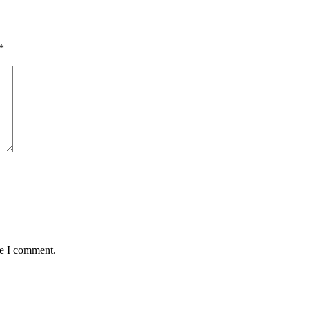
*
me I comment.