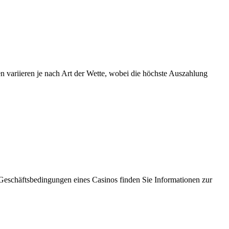
n variieren je nach Art der Wette, wobei die höchste Auszahlung
n Geschäftsbedingungen eines Casinos finden Sie Informationen zur