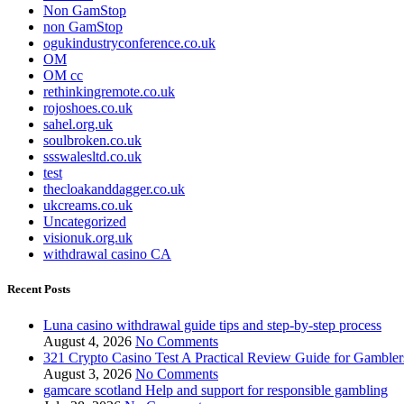
Non GamStop
non GamStop
ogukindustryconference.co.uk
OM
OM cc
rethinkingremote.co.uk
rojoshoes.co.uk
sahel.org.uk
soulbroken.co.uk
ssswalesltd.co.uk
test
thecloakanddagger.co.uk
ukcreams.co.uk
Uncategorized
visionuk.org.uk
withdrawal casino CA
Recent Posts
Luna casino withdrawal guide tips and step-by-step process
August 4, 2026
No Comments
321 Crypto Casino Test A Practical Review Guide for Gambler
August 3, 2026
No Comments
gamcare scotland Help and support for responsible gambling