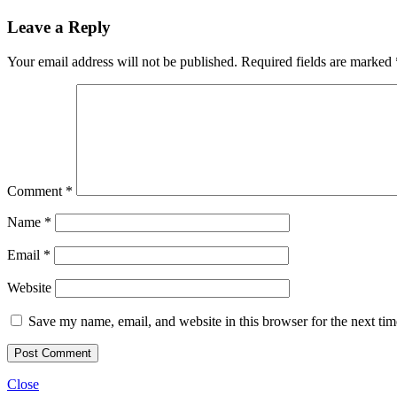
Leave a Reply
Your email address will not be published.
Required fields are marked
Comment
*
Name
*
Email
*
Website
Save my name, email, and website in this browser for the next ti
Close