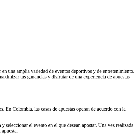
 en una amplia variedad de eventos deportivos y de entretenimiento.
 maximizar
tus ganancias y disfrutar de una experiencia de apuestas
tros. En Colombia, las casas de apuestas operan de acuerdo con la
 y seleccionar el evento en el que desean apostar. Una vez realizada
a apuesta.