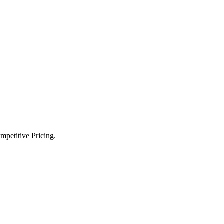
petitive Pricing.