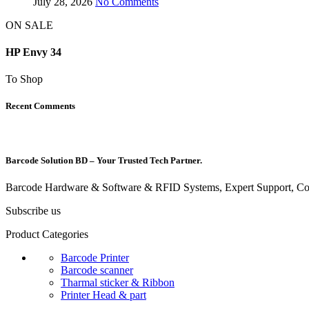
July 28, 2026
No Comments
ON SALE
HP Envy 34
To Shop
Recent Comments
Barcode Solution BD – Your Trusted Tech Partner.
Barcode Hardware & Software & RFID Systems, Expert Support, Com
Subscribe us
Product Categories
Barcode Printer
Barcode scanner
Tharmal sticker & Ribbon
Printer Head & part