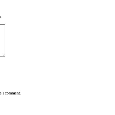
*
me I comment.