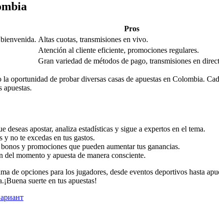
ombia
Pros
 bienvenida.
Altas cuotas, transmisiones en vivo.
Atención al cliente eficiente, promociones regulares.
Gran variedad de métodos de pago, transmisiones en direc
o la oportunidad de probar diversas casas de apuestas en Colombia. Cada
s apuestas.
e deseas apostar, analiza estadísticas y sigue a expertos en el tema.
s y no te excedas en tus gastos.
 bonos y promociones que pueden aumentar tus ganancias.
ón del momento y apuesta de manera consciente.
ma de opciones para los jugadores, desde eventos deportivos hasta apu
a.¡Buena suerte en tus apuestas!
вариант