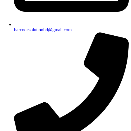
barcodesolutionbd@gmail.com