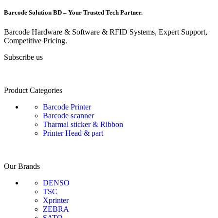
Barcode Solution BD – Your Trusted Tech Partner.
Barcode Hardware & Software & RFID Systems, Expert Support,
Competitive Pricing.
Subscribe us
Product Categories
Barcode Printer
Barcode scanner
Tharmal sticker & Ribbon
Printer Head & part
Our Brands
DENSO
TSC
Xprinter
ZEBRA
SATO