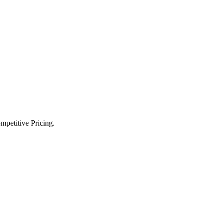
petitive Pricing.