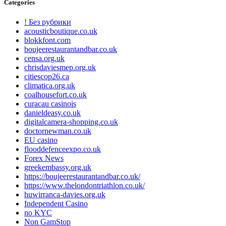
Categories
! Без рубрики
acousticboutique.co.uk
blokkfont.com
boujeerestaurantandbar.co.uk
censa.org.uk
chrisdaviesmep.org.uk
citiescop26.ca
climatica.org.uk
coalhousefort.co.uk
curacau casinois
danieldeasy.co.uk
digitalcamera-shopping.co.uk
doctornewman.co.uk
EU casino
flooddefenceexpo.co.uk
Forex News
greekembassy.org.uk
https://boujeerestaurantandbar.co.uk/
https://www.thelondontriathlon.co.uk/
huwirranca-davies.org.uk
Independent Casino
no KYC
Non GamStop