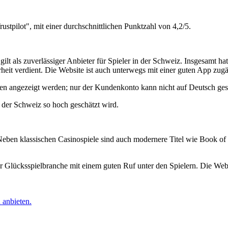
stpilot", mit einer durchschnittlichen Punktzahl von 4,2/5.
t als zuverlässiger Anbieter für Spieler in der Schweiz. Insgesamt ha
it verdient. Die Website ist auch unterwegs mit einer guten App zugä
 angezeigt werden; nur der Kundenkonto kann nicht auf Deutsch gestell
n der Schweiz so hoch geschätzt wird.
 Neben klassischen Casinospiele sind auch modernere Titel wie Book of D
Glücksspielbranche mit einem guten Ruf unter den Spielern. Die Website
 anbieten.