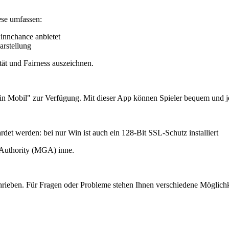
ese umfassen:
winnchance anbietet
arstellung
tät und Fairness auszeichnen.
Mobil" zur Verfügung. Mit dieser App können Spieler bequem und jed
rdet werden: bei nur Win ist auch ein 128-Bit SSL-Schutz installiert
g Authority (MGA) inne.
chrieben. Für Fragen oder Probleme stehen Ihnen verschiedene Möglich