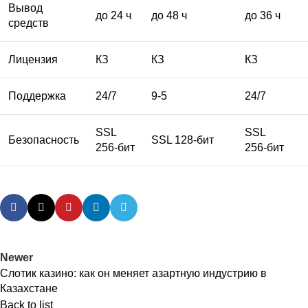
Вывод
до 24 ч
до 48 ч
до 36 ч
средств
Лицензия
КЗ
КЗ
КЗ
Поддержка
24/7
9‑5
24/7
SSL
SSL
Безопасность
SSL 128‑бит
256‑бит
256‑бит
Newer
Слотик казино: как он меняет азартную индустрию в
Казахстане
Back to list