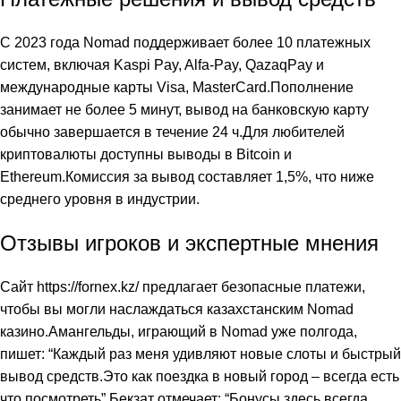
С 2023 года Nomad поддерживает более 10 платежных
систем, включая Kaspi Pay, Alfa‑Pay, QazaqPay и
международные карты Visa, MasterCard.Пополнение
занимает не более 5 минут, вывод на банковскую карту
обычно завершается в течение 24 ч.Для любителей
криптовалюты доступны выводы в Bitcoin и
Ethereum.Комиссия за вывод составляет 1,5%, что ниже
среднего уровня в индустрии.
Отзывы игроков и экспертные мнения
Сайт
https://fornex.kz/
предлагает безопасные платежи,
чтобы вы могли наслаждаться казахстанским Nomad
казино.Амангельды, играющий в Nomad уже полгода,
пишет: “Каждый раз меня удивляют новые слоты и быстрый
вывод средств.Это как поездка в новый город – всегда есть
что посмотреть”.Бекзат отмечает: “Бонусы здесь всегда