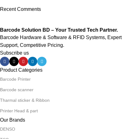
Recent Comments
To Shop
Barcode Solution BD – Your Trusted Tech Partner.
Barcode Hardware & Software & RFID Systems, Expert
Support, Competitive Pricing.
Subscribe us
Product Categories
Barcode Printer
Barcode scanner
Tharmal sticker & Ribbon
Printer Head & part
Our Brands
DENSO