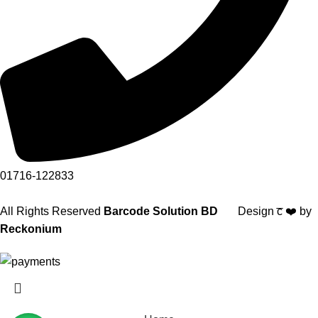
01716-122833
All Rights Reserved
Barcode Solution BD
Design c̅ ❤️ by
Reckonium