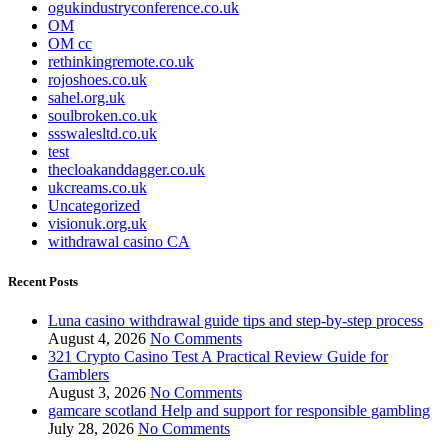
ogukindustryconference.co.uk
OM
OM cc
rethinkingremote.co.uk
rojoshoes.co.uk
sahel.org.uk
soulbroken.co.uk
ssswalesltd.co.uk
test
thecloakanddagger.co.uk
ukcreams.co.uk
Uncategorized
visionuk.org.uk
withdrawal casino CA
Recent Posts
Luna casino withdrawal guide tips and step-by-step process
August 4, 2026
No Comments
321 Crypto Casino Test A Practical Review Guide for
Gamblers
August 3, 2026
No Comments
gamcare scotland Help and support for responsible gambling
July 28, 2026
No Comments