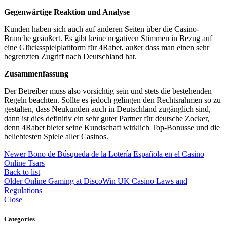
Gegenwärtige Reaktion und Analyse
Kunden haben sich auch auf anderen Seiten über die Casino-
Branche geäußert. Es gibt keine negativen Stimmen in Bezug auf
eine Glücksspielplattform für 4Rabet, außer dass man einen sehr
begrenzten Zugriff nach Deutschland hat.
Zusammenfassung
Der Betreiber muss also vorsichtig sein und stets die bestehenden
Regeln beachten. Sollte es jedoch gelingen den Rechtsrahmen so zu
gestalten, dass Neukunden auch in Deutschland zugänglich sind,
dann ist dies definitiv ein sehr guter Partner für deutsche Zocker,
denn 4Rabet bietet seine Kundschaft wirklich Top-Bonusse und die
beliebtesten Spiele aller Casinos.
Newer
Bono de Búsqueda de la Lotería Española en el Casino
Online Tsars
Back to list
Older
Online Gaming at DiscoWin UK Casino Laws and
Regulations
Close
Categories