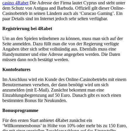
casino 4Rabet
Die Adresse der Firma lautet Cyprus und steht unter
dem Schutz von Antigua and Barbuda. Offiziell gilt dieser Online-
Casinobetrieb in seinen Ländern auch als ‘Curacao Gaming’. Ein
paar Details sind im Internet jedoch sehr selten verfügbar.
Registrierung bei 4Rabet
Um an den Spielen teilnehmen zu können, muss man sich auf der
Seite anmelden. Dazu füllt man die von der Regierung verfügte
Angaben über sich selbst vollständig aus. Ebenfalls muss eine
Handynummer und eine Adresse angegeben werden. Die Daten
müssen dann noch bestätigt werden.
Kontofeatures
Im Anschluss wird ein Kunde des Online-Casinobetriebs mit einem
Benutzernamen versehen, der dann benötigt wird um sich
anzumelden (mit E-Mail). Zunächst bekommt man eine
Einzahlungsbegrenzung auf 50 Euro. Danach gibt es noch einen
bestimmten Bonus für Neukunden.
Bonusprogramme
Für den ersten Start anbietet 4Rabet zunächst ein
‘Willkommensbonus’ in Höhe von 10% oder mehr bis zu 150 Euro,
die mit einer speziellen Zuschlagszahlung auf das Eingestellte