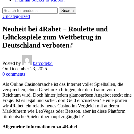
Search
Uncategorized
Neuheit bei 4Rabet – Roulette und
Glücksspiele zum Wettbetrug in
Deutschland verboten?
Posted by
barcodebd
On December 23, 2025
0
comments
Als Online-Casinobranche ist das Internet voller Spielhallen, die
versprechen, einen Gewinn zu bringen, der den Traum vom
Reichtum wird. Doch hinter jedem glamourösen Angebot steckt eine
Frage: Ist es legal und sicher, dort Geld einzusetzen? Heute prüfen
wir 4Rabet, ein relativ neues Casino im Vergleich mit anderen
Markführern wie LeoVegas oder Betsson, aber ist diese Plattform
für deutsche Spieler überhaupt zugänglich?
Allgemeine Informationen zu 4Rabet