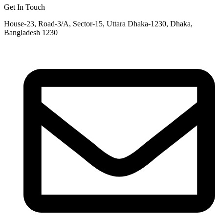
Get In Touch
House-23, Road-3/A, Sector-15, Uttara Dhaka-1230, Dhaka,
Bangladesh 1230