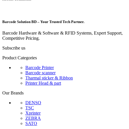
Barcode Solution BD – Your Trusted Tech Partner.
Barcode Hardware & Software & RFID Systems, Expert Support,
Competitive Pricing.
Subscribe us
Product Categories
Barcode Printer
Barcode scanner
Tharmal sticker & Ribbon
Printer Head & part
Our Brands
DENSO
TSC
Xprinter
ZEBRA
SATO