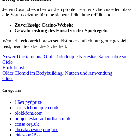
Jedem Casinobesucher wird empfohlen vorher sicherzustellen, dass
alle Voraussetzung für eine sichere Teilnahme erfüllt sind:
Zuverlässige Casino-Website
Gewährleistung des Einsatzes der Spielregeln
Wenn du erfolgreich gewesen bist oder einfach nur gerne gespielt
hast, beachte dabei die Sicherheit.
Newer
Drostanolona Oral: Todo lo que Necesitas Saber sobre su
Ciclo
Back to list
Older
Clomid im Bodybuilding: Nutzen und Anwendung
Close
Categories
! Без рубрики
acousticboutique.co.uk
blokkfont.com
boujeerestaurantandbar.co.uk
censa.org.uk
chrisdaviesmep.org.uk
citiescop26.ca