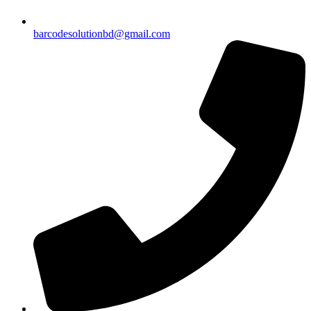
barcodesolutionbd@gmail.com