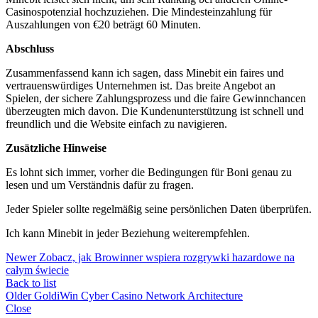
Casinospotenzial hochzuziehen. Die Mindesteinzahlung für
Auszahlungen von €20 beträgt 60 Minuten.
Abschluss
Zusammenfassend kann ich sagen, dass Minebit ein faires und
vertrauenswürdiges Unternehmen ist. Das breite Angebot an
Spielen, der sichere Zahlungsprozess und die faire Gewinnchancen
überzeugten mich davon. Die Kundenunterstützung ist schnell und
freundlich und die Website einfach zu navigieren.
Zusätzliche Hinweise
Es lohnt sich immer, vorher die Bedingungen für Boni genau zu
lesen und um Verständnis dafür zu fragen.
Jeder Spieler sollte regelmäßig seine persönlichen Daten überprüfen.
Ich kann Minebit in jeder Beziehung weiterempfehlen.
Newer
Zobacz, jak Browinner wspiera rozgrywki hazardowe na
całym świecie
Back to list
Older
GoldiWin Cyber Casino Network Architecture
Close