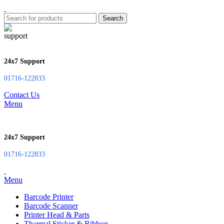
Search
24x7 Support
01716-122833
Contact Us
Menu
24x7 Support
01716-122833
Menu
Barcode Printer
Barcode Scanner
Printer Head & Parts
Tharmal Sticker & Ribbon