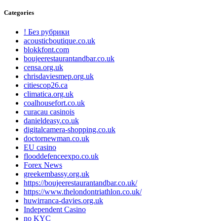
Categories
! Без рубрики
acousticboutique.co.uk
blokkfont.com
boujeerestaurantandbar.co.uk
censa.org.uk
chrisdaviesmep.org.uk
citiescop26.ca
climatica.org.uk
coalhousefort.co.uk
curacau casinois
danieldeasy.co.uk
digitalcamera-shopping.co.uk
doctornewman.co.uk
EU casino
flooddefenceexpo.co.uk
Forex News
greekembassy.org.uk
https://boujeerestaurantandbar.co.uk/
https://www.thelondontriathlon.co.uk/
huwirranca-davies.org.uk
Independent Casino
no KYC