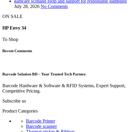
gamcare scotland Help and support for responsible gambling
July 28, 2026
No Comments
ON SALE
HP Envy 34
To Shop
Recent Comments
Barcode Solution BD – Your Trusted Tech Partner.
Barcode Hardware & Software & RFID Systems, Expert Support,
Competitive Pricing.
Subscribe us
Product Categories
Barcode Printer
Barcode scanner
Tharmal sticker & Ribbon