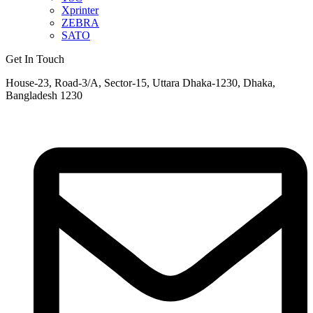
Xprinter
ZEBRA
SATO
Get In Touch
House-23, Road-3/A, Sector-15, Uttara Dhaka-1230, Dhaka,
Bangladesh 1230