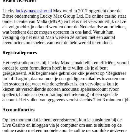
Brand Overzicht
Lucky
lucky-maxcasino.nl
Max werd in 2017 opgericht door de
Britse onderneming Lucky Max Group Ltd. De online casino staat
onder licentie van Malta (MGA) en het is niet verwonderlijk dat ze
als volgroeid zijn erkend werden door de Nederlandse autoriteiten,
wat betekent dat ze mogen opereren in ons land. Vanuit hun
vestiging op het eiland Man werken ze samen met een aantal
leveranciers om spelers van over de hele wereld te voldoen.
Registratieproces
Het registratieproces bij Lucky Max is makkelijk en efficiënt, vooral
omdat je geen formulieren hoeft in te vullen als je al bent
geregistreerd. Als beginnende gebruiker klik je eerst op ‘Registreer
nu’ of ‘Login’, daarna moet je een geldig e-mailadres invoeren om
het systeem dat weet wie de gebruiker is, en vervolgens kun je
kiezen uit verschillende soorten accounts: spelersaccount (voor
spellen), handelaar (voor trading met rekening) of een speciale
account. Het vullen van gegevens vereist slechts 2 tot 3 minuten tijd.
Accountfuncties
Op het moment dat je bent geregistreerd, kun je aansluiten bij de
Live Casino en inloggen via je computer om aan te sluiten op de
online casino met een mobiele app. Je zult je persoonlijke gegevens