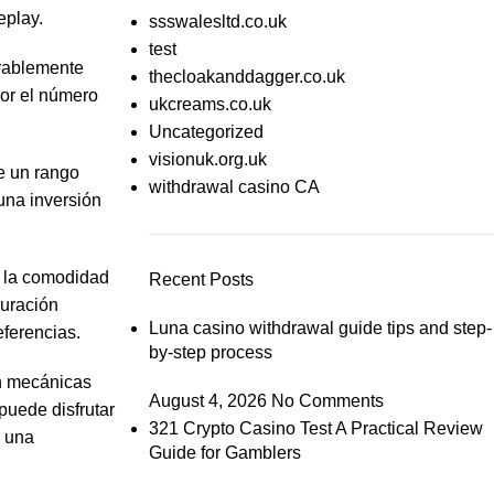
eplay.
ssswalesltd.co.uk
test
erablemente
thecloakanddagger.co.uk
por el número
ukcreams.co.uk
Uncategorized
visionuk.org.uk
ce un rango
withdrawal casino CA
una inversión
e la comodidad
Recent Posts
guración
Luna casino withdrawal guide tips and step-
eferencias.
by-step process
on mecánicas
August 4, 2026
No Comments
puede disfrutar
321 Crypto Casino Test A Practical Review
e una
Guide for Gamblers