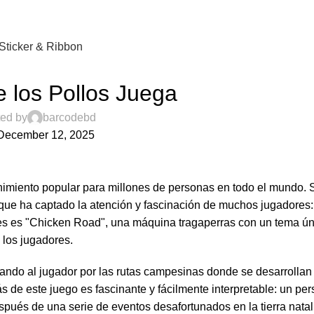
Sticker & Ribbon
UNCATEGORIZED
e los Pollos Juega
ed by
barcodebd
December 12, 2025
enimiento popular para millones de personas en todo el mundo.
o que ha captado la atención y fascinación de muchos jugadores:
s es "Chicken Road", una máquina tragaperras con un tema ún
los jugadores.
evando al jugador por las rutas campesinas donde se desarrolla
ás de este juego es fascinante y fácilmente interpretable: un pe
spués de una serie de eventos desafortunados en la tierra natal.