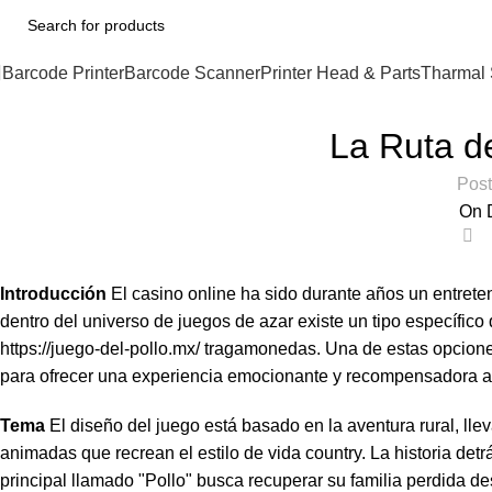
Barcode Printer
Barcode Scanner
Printer Head & Parts
Tharmal 
La Ruta d
Post
On 
0
Introducción
El casino online ha sido durante años un entret
dentro del universo de juegos de azar existe un tipo específic
https://juego-del-pollo.mx/
tragamonedas. Una de estas opcione
para ofrecer una experiencia emocionante y recompensadora a 
Tema
El diseño del juego está basado en la aventura rural, ll
animadas que recrean el estilo de vida country. La historia detr
principal llamado "Pollo" busca recuperar su familia perdida de