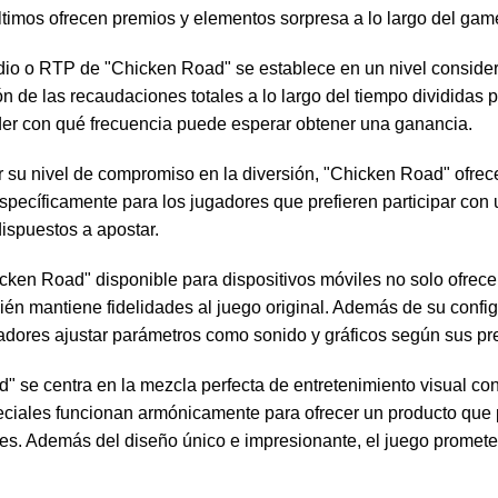
 últimos ofrecen premios y elementos sorpresa a lo largo del gam
dio o RTP de "Chicken Road" se establece en un nivel consid
ón de las recaudaciones totales a lo largo del tiempo divididas 
nder con qué frecuencia puede esperar obtener una ganancia.
ir su nivel de compromiso en la diversión, "Chicken Road" ofre
pecíficamente para los jugadores que prefieren participar con 
dispuestos a apostar.
cken Road" disponible para dispositivos móviles no solo ofrec
ién mantiene fidelidades al juego original. Además de su confi
jugadores ajustar parámetros como sonido y gráficos según sus pr
" se centra en la mezcla perfecta de entretenimiento visual c
peciales funcionan armónicamente para ofrecer un producto que 
tes. Además del diseño único e impresionante, el juego promet