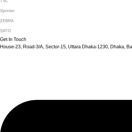
TSC
Xprinter
ZEBRA
SATO
Get In Touch
House-23, Road-3/A, Sector-15, Uttara Dhaka-1230, Dhaka, B