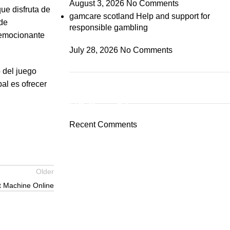
August 3, 2026
No Comments
ue disfruta de
gamcare scotland Help and support for
 de
responsible gambling
a emocionante
July 28, 2026
No Comments
 del juego
al es ofrecer
ON SALE
HP Envy 34
Recent Comments
To Shop
Older
t Machine Online