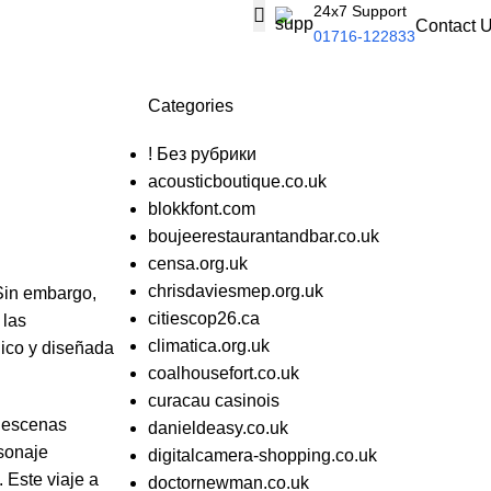
24x7 Support
Contact 
01716-122833
Categories
! Без рубрики
acousticboutique.co.uk
blokkfont.com
boujeerestaurantandbar.co.uk
censa.org.uk
chrisdaviesmep.org.uk
 Sin embargo,
citiescop26.ca
 las
climatica.org.uk
ico y diseñada
coalhousefort.co.uk
curacau casinois
n escenas
danieldeasy.co.uk
rsonaje
digitalcamera-shopping.co.uk
 Este viaje a
doctornewman.co.uk