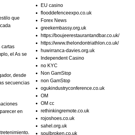
EU casino
flooddefenceexpo.co.uk
stilo que
Forex News
 cada
greekembassy.org.uk
https://boujeerestaurantandbar.co.uk/
https://www.thelondontriathlon.co.uk/
 cartas
huwirranca-davies.org.uk
plo, el As se
Independent Casino
no KYC
Non GamStop
gador, desde
non GamStop
tas secuencias
ogukindustryconference.co.uk
OM
OM cc
inaciones
rethinkingremote.co.uk
parecer en
rojoshoes.co.uk
sahel.org.uk
tretenimiento.
soulbroken.co.uk