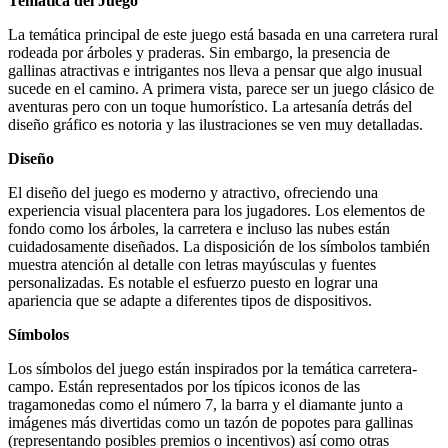
Temática del Juego
La temática principal de este juego está basada en una carretera rural
rodeada por árboles y praderas. Sin embargo, la presencia de
gallinas atractivas e intrigantes nos lleva a pensar que algo inusual
sucede en el camino. A primera vista, parece ser un juego clásico de
aventuras pero con un toque humorístico. La artesanía detrás del
diseño gráfico es notoria y las ilustraciones se ven muy detalladas.
Diseño
El diseño del juego es moderno y atractivo, ofreciendo una
experiencia visual placentera para los jugadores. Los elementos de
fondo como los árboles, la carretera e incluso las nubes están
cuidadosamente diseñados. La disposición de los símbolos también
muestra atención al detalle con letras mayúsculas y fuentes
personalizadas. Es notable el esfuerzo puesto en lograr una
apariencia que se adapte a diferentes tipos de dispositivos.
Símbolos
Los símbolos del juego están inspirados por la temática carretera-
campo. Están representados por los típicos iconos de las
tragamonedas como el número 7, la barra y el diamante junto a
imágenes más divertidas como un tazón de popotes para gallinas
(representando posibles premios o incentivos) así como otras