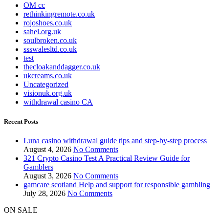
OM cc
rethinkingremote.co.uk
rojoshoes.co.uk
sahel.org.uk
soulbroken.co.uk
ssswalesltd.co.uk
test
thecloakanddagger.co.uk
ukcreams.co.uk
Uncategorized
visionuk.org.uk
withdrawal casino CA
Recent Posts
Luna casino withdrawal guide tips and step-by-step process
August 4, 2026
No Comments
321 Crypto Casino Test A Practical Review Guide for
Gamblers
August 3, 2026
No Comments
gamcare scotland Help and support for responsible gambling
July 28, 2026
No Comments
ON SALE