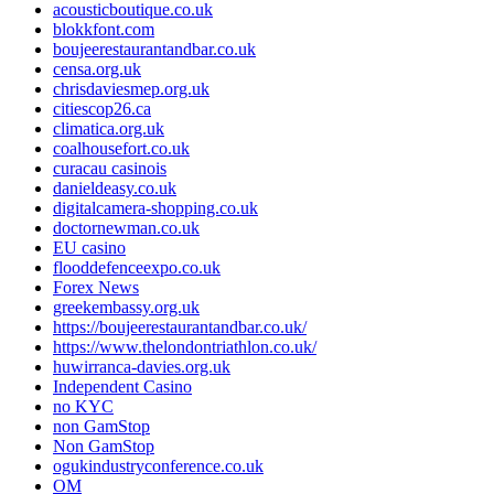
acousticboutique.co.uk
blokkfont.com
boujeerestaurantandbar.co.uk
censa.org.uk
chrisdaviesmep.org.uk
citiescop26.ca
climatica.org.uk
coalhousefort.co.uk
curacau casinois
danieldeasy.co.uk
digitalcamera-shopping.co.uk
doctornewman.co.uk
EU casino
flooddefenceexpo.co.uk
Forex News
greekembassy.org.uk
https://boujeerestaurantandbar.co.uk/
https://www.thelondontriathlon.co.uk/
huwirranca-davies.org.uk
Independent Casino
no KYC
non GamStop
Non GamStop
ogukindustryconference.co.uk
OM