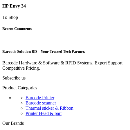
HP Envy 34
To Shop
Recent Comments
Barcode Solution BD – Your Trusted Tech Partner.
Barcode Hardware & Software & RFID Systems, Expert Support,
Competitive Pricing.
Subscribe us
Product Categories
Barcode Printer
Barcode scanner
Tharmal sticker & Ribbon
Printer Head & part
Our Brands