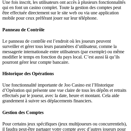
Une fois inscrit, les utilisateurs ont accès à plusieurs fonctionnalités
qui en font un casino complet. Toute la gestion des comptes peut
être effectuée directement sur le site web ou via une application
mobile pour ceux préférant jouer sur leur téléphone.
Panneau de Contrôle
Le panneau de contrôle est l’endroit où les joueurs peuvent
surveiller et gérer tous leurs paramètres d’utilisateur, comme la
messagerie internationale entre utilisateurs (par exemple) ou même
modifier le temps en fonction du pays local. C’est aussi là qu’ils
pourront gérer leur compte bancaire.
Historique des Opérations
Une fonctionnalité importante de Joo Casino est l’Historique
d’Opération qui présente une vue claire de tous les dépôts et retraits
effectués par le joueur, avec la date, heure et montant. Cela aide
grandement à suivre ses déplacements financiers.
Gestion des Comptes
Pour certains jeux spécifiques (jeux multijoueurs ou concurrentiels),
il faudra peut-être partager votre compte avec d’autres joueurs pour