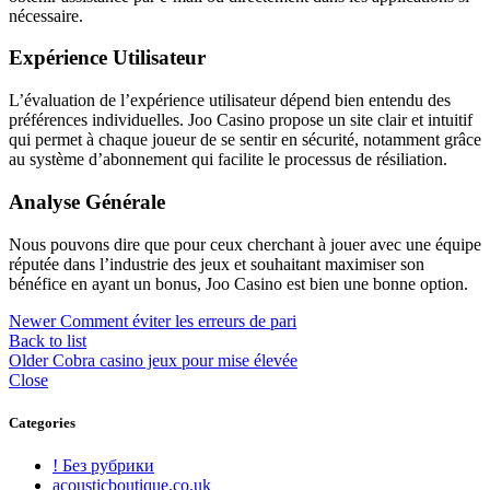
nécessaire.
Expérience Utilisateur
L’évaluation de l’expérience utilisateur dépend bien entendu des
préférences individuelles. Joo Casino propose un site clair et intuitif
qui permet à chaque joueur de se sentir en sécurité, notamment grâce
au système d’abonnement qui facilite le processus de résiliation.
Analyse Générale
Nous pouvons dire que pour ceux cherchant à jouer avec une équipe
réputée dans l’industrie des jeux et souhaitant maximiser son
bénéfice en ayant un bonus, Joo Casino est bien une bonne option.
Newer
Comment éviter les erreurs de pari
Back to list
Older
Cobra casino jeux pour mise élevée
Close
Categories
! Без рубрики
acousticboutique.co.uk