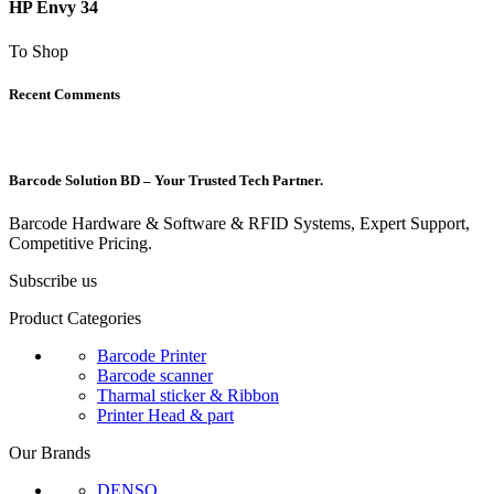
HP Envy 34
To Shop
Recent Comments
Barcode Solution BD – Your Trusted Tech Partner.
Barcode Hardware & Software & RFID Systems, Expert Support,
Competitive Pricing.
Subscribe us
Product Categories
Barcode Printer
Barcode scanner
Tharmal sticker & Ribbon
Printer Head & part
Our Brands
DENSO