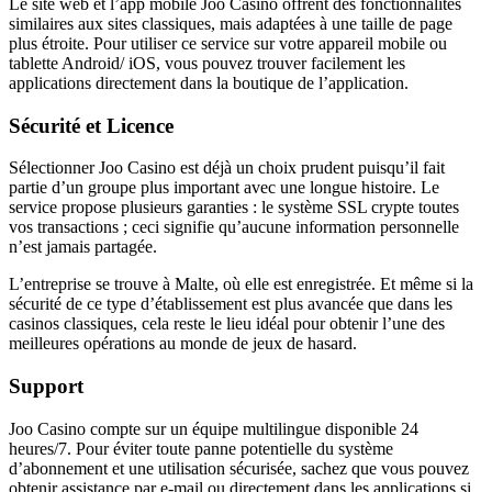
Le site web et l’app mobile Joo Casino offrent des fonctionnalités
similaires aux sites classiques, mais adaptées à une taille de page
plus étroite. Pour utiliser ce service sur votre appareil mobile ou
tablette Android/ iOS, vous pouvez trouver facilement les
applications directement dans la boutique de l’application.
Sécurité et Licence
Sélectionner Joo Casino est déjà un choix prudent puisqu’il fait
partie d’un groupe plus important avec une longue histoire. Le
service propose plusieurs garanties : le système SSL crypte toutes
vos transactions ; ceci signifie qu’aucune information personnelle
n’est jamais partagée.
L’entreprise se trouve à Malte, où elle est enregistrée. Et même si la
sécurité de ce type d’établissement est plus avancée que dans les
casinos classiques, cela reste le lieu idéal pour obtenir l’une des
meilleures opérations au monde de jeux de hasard.
Support
Joo Casino compte sur un équipe multilingue disponible 24
heures/7. Pour éviter toute panne potentielle du système
d’abonnement et une utilisation sécurisée, sachez que vous pouvez
obtenir assistance par e-mail ou directement dans les applications si