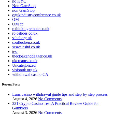
no KYC
Non GamStop
non GamStop
ogukindustryconference.co.uk
OM
OM cc
rethinkingremote.co.uk
rojoshoes.co.uk
sahel.org.uk
soulbroken.co.uk
ssswalesltd.co.uk
test
thecloakanddagger.co.uk
ukcreams.co.uk
Uncategorized
visionuk.org.uk
withdrawal casino CA
Recent Posts
Luna casino withdrawal guide tips and step-by-step process
August 4, 2026
No Comments
321 Crypto Casino Test A Practical Review Guide for
Gamblers
August 3, 2026
No Comments