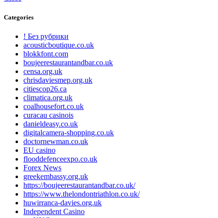
Categories
! Без рубрики
acousticboutique.co.uk
blokkfont.com
boujeerestaurantandbar.co.uk
censa.org.uk
chrisdaviesmep.org.uk
citiescop26.ca
climatica.org.uk
coalhousefort.co.uk
curacau casinois
danieldeasy.co.uk
digitalcamera-shopping.co.uk
doctornewman.co.uk
EU casino
flooddefenceexpo.co.uk
Forex News
greekembassy.org.uk
https://boujeerestaurantandbar.co.uk/
https://www.thelondontriathlon.co.uk/
huwirranca-davies.org.uk
Independent Casino