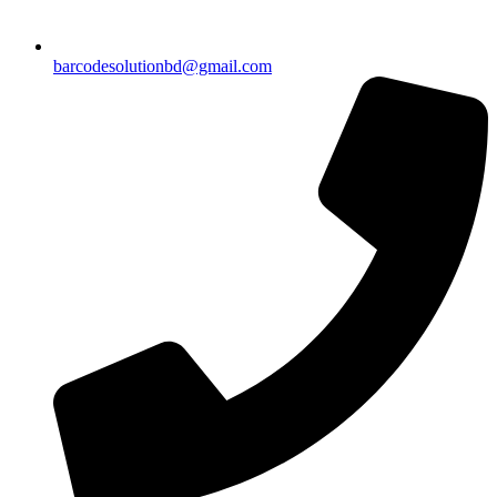
barcodesolutionbd@gmail.com