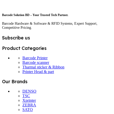
Barcode Solution BD – Your Trusted Tech Partner.
Barcode Hardware & Software & RFID Systems, Expert Support,
Competitive Pricing.
Subscribe us
Product Categories
Barcode Printer
Barcode scanner
Tharmal sticker & Ribbon
Printer Head & part
Our Brands
DENSO
TSC
Xprinter
ZEBRA
SATO