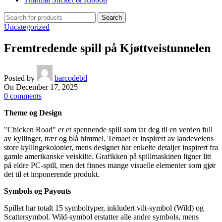
Search
Uncategorized
Fremtredende spill på Kjøttveistunnelen
Posted by
barcodebd
On December 17, 2025
0
comments
Theme og Design
"Chicken Road" er et spennende spill som tar deg til en verden full
av kyllinger, trær og blå himmel. Temaet er inspirert av landeveiens
store kyllingekolonier, mens designet har enkelte detaljer inspirert fra
gamle amerikanske veiskilte. Grafikken på spillmaskinen ligner litt
på eldre PC-spill, men det finnes mange visuelle elementer som gjør
det til et imponerende produkt.
Symbols og Payouts
Spillet har totalt 15 symboltyper, inkludert vilt-symbol (Wild) og
Scattersymbol. Wild-symbol erstatter alle andre symbols, mens