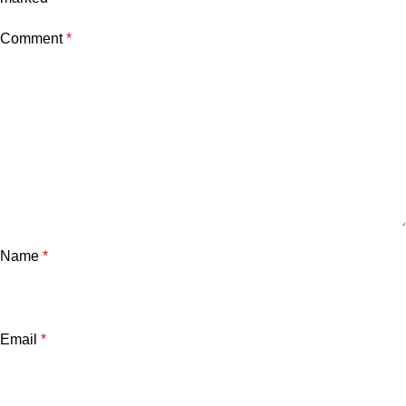
Comment
*
Name
*
Email
*