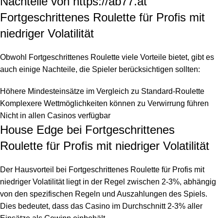
Nachteile von
https://ab77.at
Fortgeschrittenes Roulette für Profis mit
niedriger Volatilität
Obwohl Fortgeschrittenes Roulette viele Vorteile bietet, gibt es
auch einige Nachteile, die Spieler berücksichtigen sollten:
Höhere Mindesteinsätze im Vergleich zu Standard-Roulette
Komplexere Wettmöglichkeiten können zu Verwirrung führen
Nicht in allen Casinos verfügbar
House Edge bei Fortgeschrittenes
Roulette für Profis mit niedriger Volatilität
Der Hausvorteil bei Fortgeschrittenes Roulette für Profis mit
niedriger Volatilität liegt in der Regel zwischen 2-3%, abhängig
von den spezifischen Regeln und Auszahlungen des Spiels.
Dies bedeutet, dass das Casino im Durchschnitt 2-3% aller