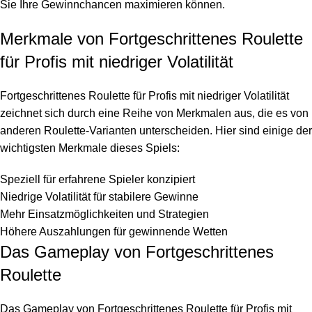
Sie Ihre Gewinnchancen maximieren können.
Merkmale von Fortgeschrittenes Roulette
für Profis mit niedriger Volatilität
Fortgeschrittenes Roulette für Profis mit niedriger Volatilität
zeichnet sich durch eine Reihe von Merkmalen aus, die es von
anderen Roulette-Varianten unterscheiden. Hier sind einige der
wichtigsten Merkmale dieses Spiels:
Speziell für erfahrene Spieler konzipiert
Niedrige Volatilität für stabilere Gewinne
Mehr Einsatzmöglichkeiten und Strategien
Höhere Auszahlungen für gewinnende Wetten
Das Gameplay von Fortgeschrittenes
Roulette
Das Gameplay von Fortgeschrittenes Roulette für Profis mit