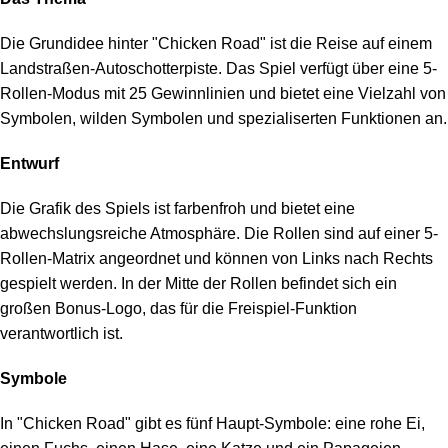
Die Grundidee hinter "Chicken Road" ist die Reise auf einem
Landstraßen-Autoschotterpiste. Das Spiel verfügt über eine 5-
Rollen-Modus mit 25 Gewinnlinien und bietet eine Vielzahl von
Symbolen, wilden Symbolen und spezialiserten Funktionen an.
Entwurf
Die Grafik des Spiels ist farbenfroh und bietet eine
abwechslungsreiche Atmosphäre. Die Rollen sind auf einer 5-
Rollen-Matrix angeordnet und können von Links nach Rechts
gespielt werden. In der Mitte der Rollen befindet sich ein
großen Bonus-Logo, das für die Freispiel-Funktion
verantwortlich ist.
Symbole
In "Chicken Road" gibt es fünf Haupt-Symbole: eine rohe Ei,