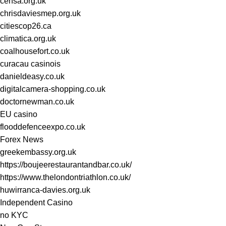
censa.org.uk
chrisdaviesmep.org.uk
citiescop26.ca
climatica.org.uk
coalhousefort.co.uk
curacau casinois
danieldeasy.co.uk
digitalcamera-shopping.co.uk
doctornewman.co.uk
EU casino
flooddefenceexpo.co.uk
Forex News
greekembassy.org.uk
https://boujeerestaurantandbar.co.uk/
https://www.thelondontriathlon.co.uk/
huwirranca-davies.org.uk
Independent Casino
no KYC