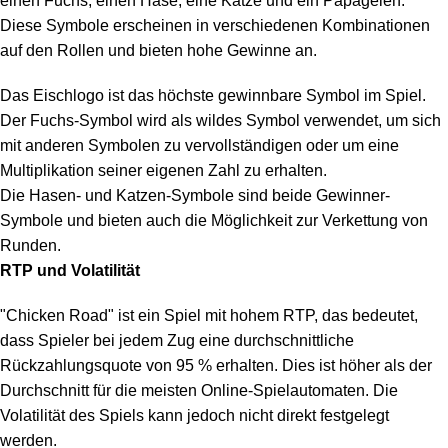
einen Fuchs, einen Hase, eine Katze und ein Papageien.
Diese Symbole erscheinen in verschiedenen Kombinationen
auf den Rollen und bieten hohe Gewinne an.
Das Eischlogo ist das höchste gewinnbare Symbol im Spiel.
Der Fuchs-Symbol wird als wildes Symbol verwendet, um sich
mit anderen Symbolen zu vervollständigen oder um eine
Multiplikation seiner eigenen Zahl zu erhalten.
Die Hasen- und Katzen-Symbole sind beide Gewinner-
Symbole und bieten auch die Möglichkeit zur Verkettung von
Runden.
RTP und Volatilität
"Chicken Road" ist ein Spiel mit hohem RTP, das bedeutet,
dass Spieler bei jedem Zug eine durchschnittliche
Rückzahlungsquote von 95 % erhalten. Dies ist höher als der
Durchschnitt für die meisten Online-Spielautomaten. Die
Volatilität des Spiels kann jedoch nicht direkt festgelegt
werden.