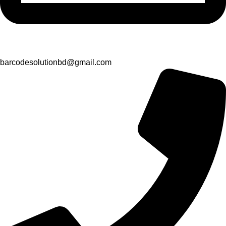
barcodesolutionbd@gmail.com