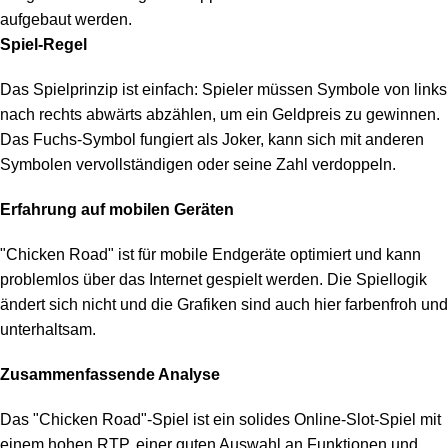
aufgebaut werden.
Spiel-Regel
Das Spielprinzip ist einfach: Spieler müssen Symbole von links
nach rechts abwärts abzählen, um ein Geldpreis zu gewinnen.
Das Fuchs-Symbol fungiert als Joker, kann sich mit anderen
Symbolen vervollständigen oder seine Zahl verdoppeln.
Erfahrung auf mobilen Geräten
"Chicken Road" ist für mobile Endgeräte optimiert und kann
problemlos über das Internet gespielt werden. Die Spiellogik
ändert sich nicht und die Grafiken sind auch hier farbenfroh und
unterhaltsam.
Zusammenfassende Analyse
Das "Chicken Road"-Spiel ist ein solides Online-Slot-Spiel mit
einem hohen RTP, einer guten Auswahl an Funktionen und