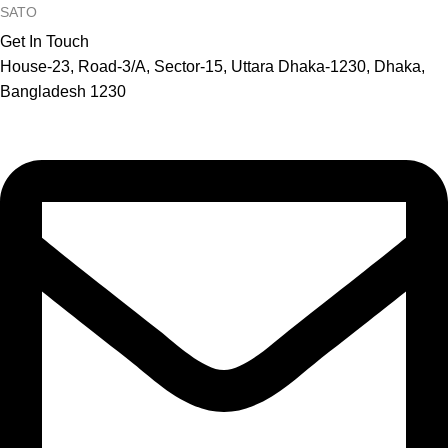
SATO
Get In Touch
House-23, Road-3/A, Sector-15, Uttara Dhaka-1230, Dhaka,
Bangladesh 1230