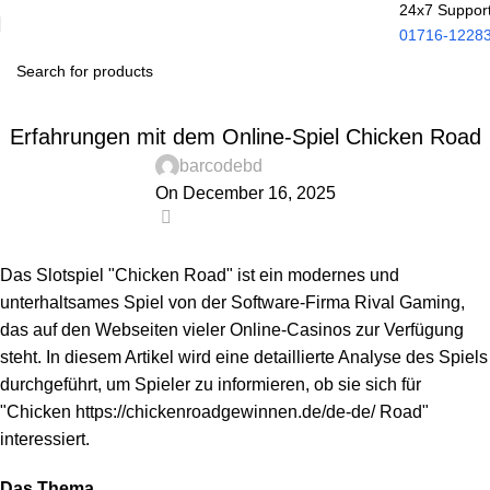
24x7 Suppor
01716-1228
UNCATEGORIZED
Erfahrungen mit dem Online-Spiel Chicken Road
barcodebd
On December 16, 2025
0
Das Slotspiel "Chicken Road" ist ein modernes und
unterhaltsames Spiel von der Software-Firma Rival Gaming,
das auf den Webseiten vieler Online-Casinos zur Verfügung
steht. In diesem Artikel wird eine detaillierte Analyse des Spiels
durchgeführt, um Spieler zu informieren, ob sie sich für
"Chicken
https://chickenroadgewinnen.de/de-de/
Road"
interessiert.
Das Thema