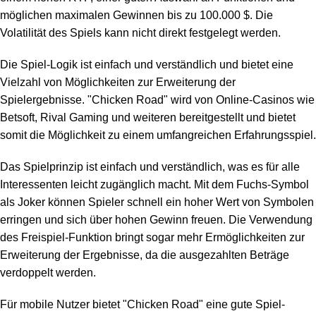
möglichen maximalen Gewinnen bis zu 100.000 $. Die
Volatilität des Spiels kann nicht direkt festgelegt werden.
Die Spiel-Logik ist einfach und verständlich und bietet eine
Vielzahl von Möglichkeiten zur Erweiterung der
Spielergebnisse. "Chicken Road" wird von Online-Casinos wie
Betsoft, Rival Gaming und weiteren bereitgestellt und bietet
somit die Möglichkeit zu einem umfangreichen Erfahrungsspiel.
Das Spielprinzip ist einfach und verständlich, was es für alle
Interessenten leicht zugänglich macht. Mit dem Fuchs-Symbol
als Joker können Spieler schnell ein hoher Wert von Symbolen
erringen und sich über hohen Gewinn freuen. Die Verwendung
des Freispiel-Funktion bringt sogar mehr Ermöglichkeiten zur
Erweiterung der Ergebnisse, da die ausgezahlten Beträge
verdoppelt werden.
Für mobile Nutzer bietet "Chicken Road" eine gute Spiel-