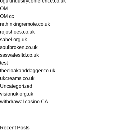
ogukindustryconference.co.uk
OM
OM cc
rethinkingremote.co.uk
rojoshoes.co.uk
sahel.org.uk
soulbroken.co.uk
ssswalesltd.co.uk
test
thecloakanddagger.co.uk
ukcreams.co.uk
Uncategorized
visionuk.org.uk
withdrawal casino CA
Recent Posts