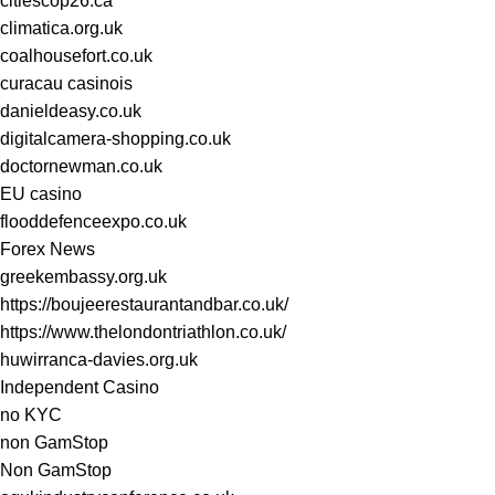
citiescop26.ca
climatica.org.uk
coalhousefort.co.uk
curacau casinois
danieldeasy.co.uk
digitalcamera-shopping.co.uk
doctornewman.co.uk
EU casino
flooddefenceexpo.co.uk
Forex News
greekembassy.org.uk
https://boujeerestaurantandbar.co.uk/
https://www.thelondontriathlon.co.uk/
huwirranca-davies.org.uk
Independent Casino
no KYC
non GamStop
Non GamStop