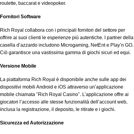
roulette, baccarat e videopoker.
Fornitori Software
Rich Royal collabora con i principali fornitori del settore per
offrire ai suoi clienti le esperienze più autentiche. I partner della
casella d’azzardo includono Microgaming, NetEnt e Play’n GO.
Ciò garantisce una vastissima gamma di giochi sicuri ed equi.
Versione Mobile
La piattaforma Rich Royal è disponibile anche sulle app dei
dispositivi mobili Android e iOS attraverso un’applicazione
mobile chiamata "Rich Royal Casino". L’applicazione offre ai
giocatori l’accesso alle stesse funzionalità dell’account web,
inclusa la registrazione, il deposito, le ritirate e i giochi.
Sicurezza ed Autorizzazione