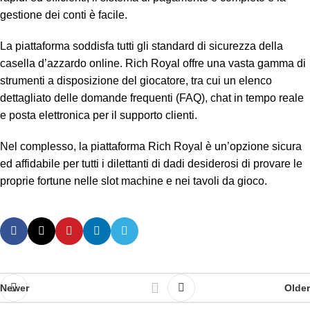
gestione dei conti è facile.
La piattaforma soddisfa tutti gli standard di sicurezza della
casella d’azzardo online. Rich Royal offre una vasta gamma di
strumenti a disposizione del giocatore, tra cui un elenco
dettagliato delle domande frequenti (FAQ), chat in tempo reale
e posta elettronica per il supporto clienti.
Nel complesso, la piattaforma Rich Royal è un’opzione sicura
ed affidabile per tutti i dilettanti di dadi desiderosi di provare le
proprie fortune nelle slot machine e nei tavoli da gioco.
Newer
Older