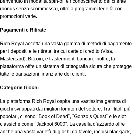
benvenuto in modalità spin-off e riconoscimento del cliente
(bonus senza scommessa), oltre a programmi fedeltà con
promozioni varie.
Pagamenti e Ritirate
Rich Royal accetta una vasta gamma di metodi di pagamento
per i depositi e le ritirate, tra cui carte di credito (Visa,
Mastercard), Bitcoin, e trasferimenti bancari. Inoltre, la
piattaforma offre un sistema di crittografia sicura che protegge
tutte le transazioni finanziarie dei clienti.
Categorie Giochi
La piattaforma Rich Royal ospita una vastissima gamma di
giochi sviluppati dai migliori fornitori del settore. Tra i titoli più
popolari, ci sono "Book of Dead", "Gonzo’s Quest" e le slot
classiche come "Jackpot 6000". La casella d’azzardo offre
anche una vasta varietà di giochi da tavolo, inclusi blackjack,