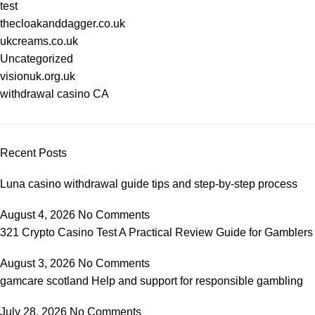
test
thecloakanddagger.co.uk
ukcreams.co.uk
Uncategorized
visionuk.org.uk
withdrawal casino CA
Recent Posts
Luna casino withdrawal guide tips and step-by-step process
August 4, 2026
No Comments
321 Crypto Casino Test A Practical Review Guide for Gamblers
August 3, 2026
No Comments
gamcare scotland Help and support for responsible gambling
July 28, 2026
No Comments