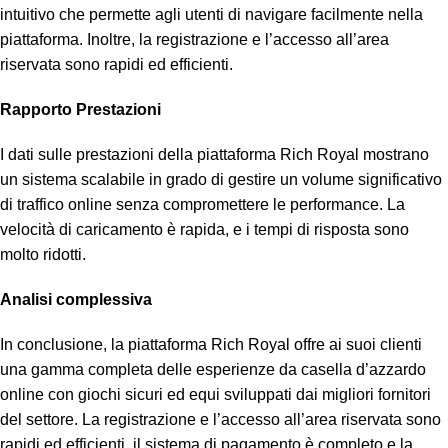
intuitivo che permette agli utenti di navigare facilmente nella
piattaforma. Inoltre, la registrazione e l’accesso all’area
riservata sono rapidi ed efficienti.
Rapporto Prestazioni
I dati sulle prestazioni della piattaforma Rich Royal mostrano
un sistema scalabile in grado di gestire un volume significativo
di traffico online senza compromettere le performance. La
velocità di caricamento è rapida, e i tempi di risposta sono
molto ridotti.
Analisi complessiva
In conclusione, la piattaforma Rich Royal offre ai suoi clienti
una gamma completa delle esperienze da casella d’azzardo
online con giochi sicuri ed equi sviluppati dai migliori fornitori
del settore. La registrazione e l’accesso all’area riservata sono
rapidi ed efficienti, il sistema di pagamento è completo e la