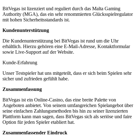
BitVegas ist lizenziert und reguliert durch das Malta Gaming
Authority (MGA), das ein sehr renommierten Glücksspielregulator
mit hohen Sicherheitsstandards ist.
Kundenunterstützung
Die Kundenunterstützung bei BitVegas ist rund um die Uhr
erhältlich. Hierzu gehören eine E-Mail-Adresse, Kontaktformular
sowie Live-Support auf der Website.
Kunde-Erfahrung
Unser Testspieler hat uns mitgeteilt, dass er sich beim Spielen sehr
sicher und zufrieden gefühlt habe.
Zusammenfassung
BitVegas ist ein Online-Casino, das eine breite Palette von
Angeboten anbietet. Von seinem umfangreichen Spielangebot über
seine einfachen Zahlungsmethoden bis hin zu seiner lizenzierten
Plattform kann man sagen, dass BitVegas sich als seriöse und faire
Option für jeden Spieler etabliert hat.
Zusammenfassender Eindruck