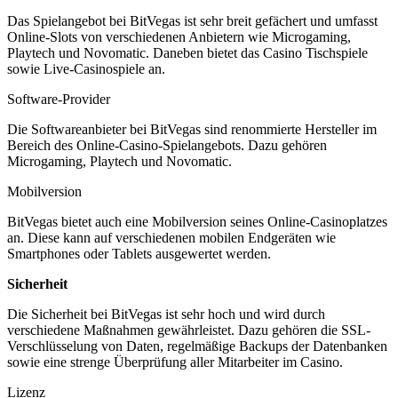
Das Spielangebot bei BitVegas ist sehr breit gefächert und umfasst
Online-Slots von verschiedenen Anbietern wie Microgaming,
Playtech und Novomatic. Daneben bietet das Casino Tischspiele
sowie Live-Casinospiele an.
Software-Provider
Die Softwareanbieter bei BitVegas sind renommierte Hersteller im
Bereich des Online-Casino-Spielangebots. Dazu gehören
Microgaming, Playtech und Novomatic.
Mobilversion
BitVegas bietet auch eine Mobilversion seines Online-Casinoplatzes
an. Diese kann auf verschiedenen mobilen Endgeräten wie
Smartphones oder Tablets ausgewertet werden.
Sicherheit
Die Sicherheit bei BitVegas ist sehr hoch und wird durch
verschiedene Maßnahmen gewährleistet. Dazu gehören die SSL-
Verschlüsselung von Daten, regelmäßige Backups der Datenbanken
sowie eine strenge Überprüfung aller Mitarbeiter im Casino.
Lizenz