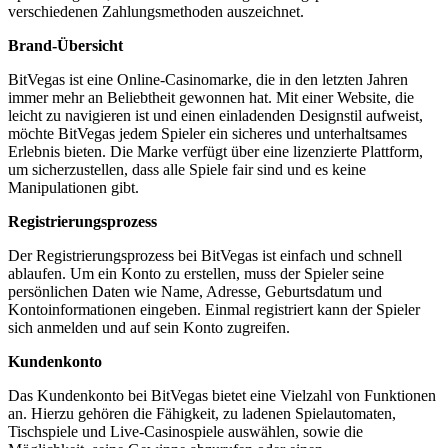
verschiedenen Zahlungsmethoden auszeichnet.
Brand-Übersicht
BitVegas ist eine Online-Casinomarke, die in den letzten Jahren
immer mehr an Beliebtheit gewonnen hat. Mit einer Website, die
leicht zu navigieren ist und einen einladenden Designstil aufweist,
möchte BitVegas jedem Spieler ein sicheres und unterhaltsames
Erlebnis bieten. Die Marke verfügt über eine lizenzierte Plattform,
um sicherzustellen, dass alle Spiele fair sind und es keine
Manipulationen gibt.
Registrierungsprozess
Der Registrierungsprozess bei BitVegas ist einfach und schnell
ablaufen. Um ein Konto zu erstellen, muss der Spieler seine
persönlichen Daten wie Name, Adresse, Geburtsdatum und
Kontoinformationen eingeben. Einmal registriert kann der Spieler
sich anmelden und auf sein Konto zugreifen.
Kundenkonto
Das Kundenkonto bei BitVegas bietet eine Vielzahl von Funktionen
an. Hierzu gehören die Fähigkeit, zu ladenen Spielautomaten,
Tischspiele und Live-Casinospiele auswählen, sowie die