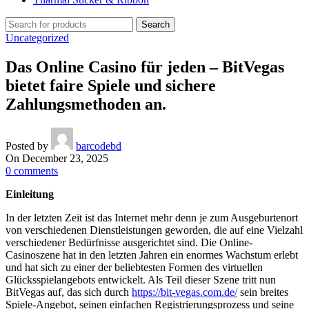
Search
Uncategorized
Das Online Casino für jeden – BitVegas
bietet faire Spiele und sichere
Zahlungsmethoden an.
Posted by
barcodebd
On December 23, 2025
0
comments
Einleitung
In der letzten Zeit ist das Internet mehr denn je zum Ausgeburtenort
von verschiedenen Dienstleistungen geworden, die auf eine Vielzahl
verschiedener Bedürfnisse ausgerichtet sind. Die Online-
Casinoszene hat in den letzten Jahren ein enormes Wachstum erlebt
und hat sich zu einer der beliebtesten Formen des virtuellen
Glücksspielangebots entwickelt. Als Teil dieser Szene tritt nun
BitVegas auf, das sich durch
https://bit-vegas.com.de/
sein breites
Spiele-Angebot, seinen einfachen Registrierungsprozess und seine