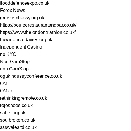
flooddefenceexpo.co.uk
Forex News
greekembassy.org.uk
https://boujeerestaurantandbar.co.uk/
https://www.thelondontriathlon.co.uk/
huwirranca-davies.org.uk
Independent Casino
no KYC
Non GamStop
non GamStop
ogukindustryconference.co.uk
OM
OM cc
rethinkingremote.co.uk
rojoshoes.co.uk
sahel.org.uk
soulbroken.co.uk
ssswalesltd.co.uk