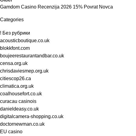
Gamdom Casino Recenzija 2026 15% Povrat Novca
Categories
! Без рубрики
acousticboutique.co.uk
blokkfont.com
boujeerestaurantandbar.co.uk
censa.org.uk
chrisdaviesmep.org.uk
citiescop26.ca
climatica.org.uk
coalhousefort.co.uk
curacau casinois
danieldeasy.co.uk
digitalcamera-shopping.co.uk
doctornewman.co.uk
EU casino